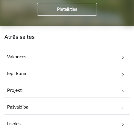
Kājene
Ātrās saites
Vakances
Iepirkumi
Projekti
Pašvaldība
Izsoles