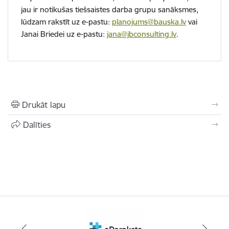
jau ir notikušas tiešsaistes darba grupu sanāksmes,
lūdzam rakstīt uz e-pastu:
planojums@bauska.lv
vai
Janai Briedei uz e-pastu:
jana@jbconsulting.lv
.
Drukāt lapu
Dalīties