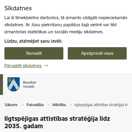
Pāriet uz lapas saturu
Sīkdatnes
Spied
lai meklētu
Enter
Lai šī tīmekļvietne darbotos, tā izmanto obligāti nepieciešamās
sīkdatnes. Ar Jūsu piekrišanu papildus šajā vietnē var tikt
izmantotas statistikas un sociālo mediju sīkdatnes.
Lūdzu, atzīmējiet savu izvēli:
Noraidīt
Apstiprināt visas
Pārvaldīt sīkdatnes
Sākums
Pašvaldība
Attīstība
Ilgtspējīgas attīstības stratēģija lī
Ilgtspējīgas attīstības stratēģija līdz
2035. gadam