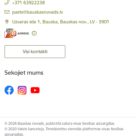
+371 63922238
E-pasts:
pasts@bauskasnovads.lv
Uzvaras iela 1, Bauska, Bauskas nov., LV - 3901
Visi kontakti
Sekojiet mums
© 2026 Bauskas novads, publicētā satura visas tiesības aizsargātas.
© 2020 Valsts kanceleja, Tīmekļvietņu vienotās platformas visas tiesības
aizsargātas.