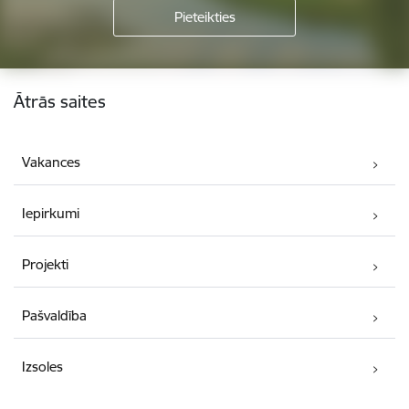
Kājene
Ātrās saites
Vakances
Iepirkumi
Projekti
Pašvaldība
Izsoles