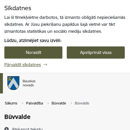
Pāriet uz lapas saturu
Sīkdatnes
Spied
lai meklētu
Enter
Lai šī tīmekļvietne darbotos, tā izmanto obligāti nepieciešamās
sīkdatnes. Ar Jūsu piekrišanu papildus šajā vietnē var tikt
izmantotas statistikas un sociālo mediju sīkdatnes.
Lūdzu, atzīmējiet savu izvēli:
Noraidīt
Apstiprināt visas
Pārvaldīt sīkdatnes
Sākums
Pašvaldība
Būvvalde
Būvvalde
Būvvalde
Atskaņot tekstu