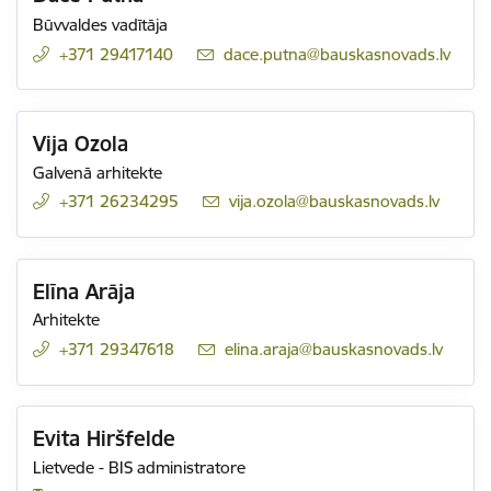
Būvvaldes vadītāja
+371 29417140
E-pasts:
dace.putna@bauskasnovads.lv
Vija Ozola
Galvenā arhitekte
+371 26234295
E-pasts:
vija.ozola@bauskasnovads.lv
Elīna Arāja
Arhitekte
+371 29347618
E-pasts:
elina.araja@bauskasnovads.lv
Evita Hiršfelde
Lietvede - BIS administratore