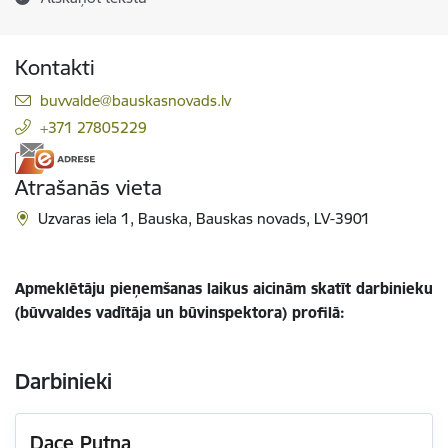
Kontakti
E-pasts:
buvvalde@bauskasnovads.lv
+371 27805229
Atrašanās vieta
Uzvaras iela 1, Bauska, Bauskas novads, LV-3901
Apmeklētāju pieņemšanas laikus aicinām skatīt darbinieku
(būvvaldes vadītāja un būvinspektora) profilā:
Darbinieki
Dace Putna