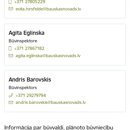
+371 27805229
E-pasts:
evita.hirsfelde@bauskasnovads.lv
Agita Eglinska
Būvinspektore
+371 27867182
E-pasts:
agita.eglinska@bauskasnovads.lv
Andris Barovskis
Būvinspektors
+371 29279794
E-pasts:
andris.barovskis@bauskasnovads.lv
Informācija par būvvaldi, plānoto būvniecību