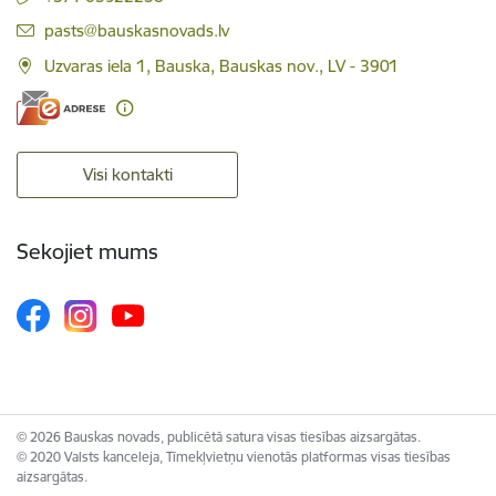
E-pasts:
pasts@bauskasnovads.lv
Uzvaras iela 1, Bauska, Bauskas nov., LV - 3901
Visi kontakti
Sekojiet mums
© 2026 Bauskas novads, publicētā satura visas tiesības aizsargātas.
© 2020 Valsts kanceleja, Tīmekļvietņu vienotās platformas visas tiesības
aizsargātas.