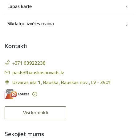
Lapas karte
Sīkdatņu izvēles maiņa
Kontakti
+371 63922238
E-pasts:
pasts@bauskasnovads.lv
Uzvaras iela 1, Bauska, Bauskas nov., LV - 3901
Visi kontakti
Sekojiet mums