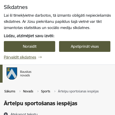
Pāriet uz lapas saturu
Sīkdatnes
Spied
lai meklētu
Enter
Lai šī tīmekļvietne darbotos, tā izmanto obligāti nepieciešamās
sīkdatnes. Ar Jūsu piekrišanu papildus šajā vietnē var tikt
izmantotas statistikas un sociālo mediju sīkdatnes.
Lūdzu, atzīmējiet savu izvēli:
Noraidīt
Apstiprināt visas
Pārvaldīt sīkdatnes
Sākums
Novads
Sports
Ārtelpu sportošanas iespējas
Ārtelpu sportošanas iespējas
Atskaņot tekstu