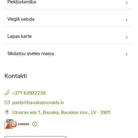
Piekļūstamība
Vieglā valoda
Lapas karte
Sīkdatņu izvēles maiņa
Kontakti
+371 63922238
E-pasts:
pasts@bauskasnovads.lv
Uzvaras iela 1, Bauska, Bauskas nov., LV - 3901