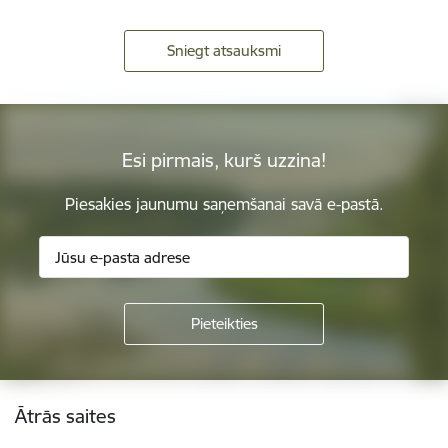
Sniegt atsauksmi
Esi pirmais, kurš uzzina!
Piesakies jaunumu saņemšanai savā e-pastā.
Kājene
Ātrās saites