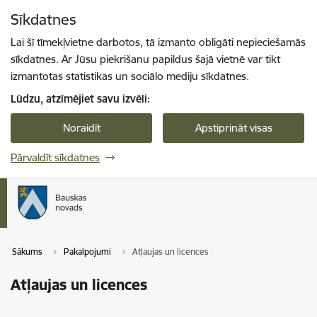
Pāriet uz lapas saturu
Sīkdatnes
Spied
lai meklētu
Enter
Lai šī tīmekļvietne darbotos, tā izmanto obligāti nepieciešamās
sīkdatnes. Ar Jūsu piekrišanu papildus šajā vietnē var tikt
izmantotas statistikas un sociālo mediju sīkdatnes.
Lūdzu, atzīmējiet savu izvēli:
Noraidīt
Apstiprināt visas
Pārvaldīt sīkdatnes
Sākums
Pakalpojumi
Atļaujas un licences
Atļaujas un licences