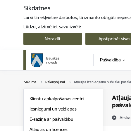
Pāriet uz lapas saturu
Sīkdatnes
Lai šī tīmekļvietne darbotos, tā izmanto obligāti nepiec
Lūdzu, atzīmējiet savu izvēli:
Noraidīt
Apstiprināt visas
Pašvaldība
Sākums
Pakalpojumi
Atļaujas izsniegšana publisku pasā
Atļauj
Klientu apkalpošanas centri
pašval
Iesniegumi un veidlapas
Atska
E-saziņa ar pašvaldību
Atļaujas un licences