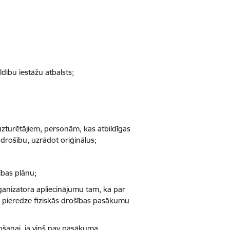
dību iestāžu atbalsts;
uzturētājiem, personām, kas atbildīgas
drošību, uzrādot oriģinālus;
ības plānu;
ganizatora apliecinājumu tam, ka par
du pieredze fiziskās drošības pasākumu
ošanai, ja viņš nav pasākuma