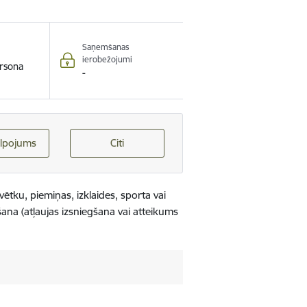
Saņemšanas
ierobežojumi
rsona
-
lpojums
Citi
ētku, piemiņas, izklaides, sporta vai
na (atļaujas izsniegšana vai atteikums