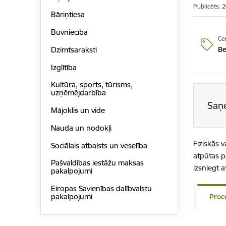
Publicēts: 
Bāriņtiesa
Būvniecība
Ce
B
Dzimtsaraksti
Izglītība
Kultūra, sports, tūrisms,
uzņēmējdarbība
Saņ
Mājoklis un vide
Nauda un nodokļi
Fiziskās 
Sociālais atbalsts un veselība
atpūtas p
Pašvaldības iestāžu maksas
izsniegt a
pakalpojumi
Eiropas Savienības dalībvalstu
pakalpojumi
Proc