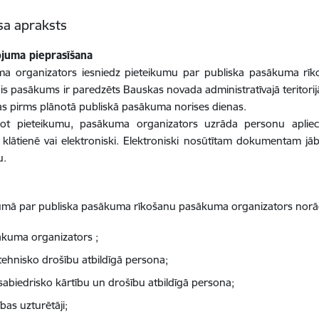
sa apraksts
juma pieprasīšana
a organizators iesniedz pieteikumu par publiska pasākuma rīk
ais pasākums ir paredzēts Bauskas novada administratīvajā teritorijā
as pirms plānotā publiskā pasākuma norises dienas.
dzot pieteikumu, pasākuma organizators uzrāda personu apli
t klātienē vai elektroniski. Elektroniski nosūtītam dokumentam jā
u.
umā par publiska pasākuma rīkošanu pasākuma organizators norād
kuma organizators ;
tehnisko drošību atbildīgā persona;
sabiedrisko kārtību un drošību atbildīgā persona;
ības uzturētāji;