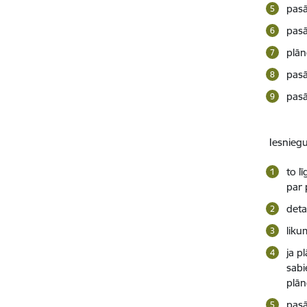
pas
pasā
plān
pasā
pasā
Iesnieg
to l
par 
deta
liku
ja p
sabi
plān
pasā