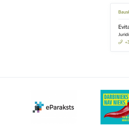
Bausk
Evit
Jurid
+