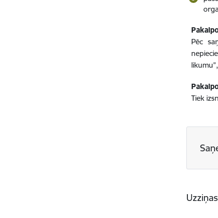
orga
Pakalp
Pēc saņ
nepieci
likumu”,
Pakalp
Tiek izsn
Saņ
Uzziņa