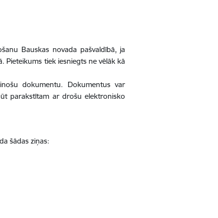
ošanu Bauskas novada pašvaldībā, ja
. Pieteikums tiek iesniegts ne vēlāk kā
ecinošu dokumentu. Dokumentus var
būt parakstītam ar drošu elektronisko
a šādas ziņas: