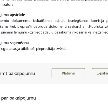
nizators.
ojuma apstrāde
emto dokumentu izskatīšanas atļauju izsniegšanas komisija 
ešams tiek pieprasīti papildus dokumenti saskaņā ar „Publisku i
 pieņem lēmumu -izsniegt atļauju pasākuma rīkošanai vai neizsniegt
ojuma saņemšana
iegta atļauja atbilstoši pieprasītāja izvēlei.
emt pakalpojumu
Klātienē
E-paka
s par pakalpojumu