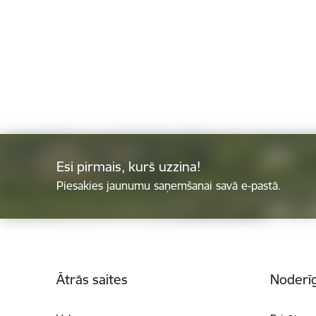
Esi pirmais, kurš uzzina!
Piesakies jaunumu saņemšanai savā e-pastā.
Kājene
Ātrās saites
Noderīg