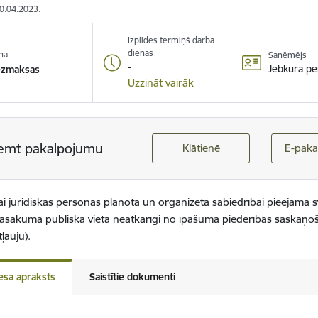
20.04.2023.
Izpildes termiņš darba
dienās
na
Saņēmējs
-
Jebkura pe
ezmaksas
Uzzināt vairāk
emt pakalpojumu
Klātienē
E-paka
vai juridiskās personas plānota un organizēta sabiedrībai pieejama sv
asākuma publiskā vietā neatkarīgi no īpašuma piederības saskaņoša
tļauju).
esa apraksts
Saistītie dokumenti