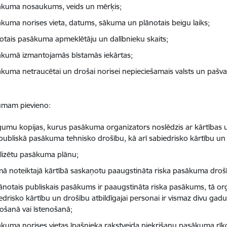
ākuma nosaukums, veids un mērķis;
kuma norises vieta, datums, sākuma un plānotais beigu laiks;
otais pasākuma apmeklētāju un dalībnieku skaits;
kumā izmantojamās bīstamās iekārtas;
kuma netraucētai un drošai norisei nepieciešamais valsts un pašval
umam pievieno:
īgumu kopijas, kurus pasākuma organizators noslēdzis ar kārtības 
publiskā pasākuma tehnisko drošību, kā arī sabiedrisko kārtību un 
lizētu pasākuma plānu;
mā noteiktajā kārtībā saskaņotu paaugstināta riska pasākuma droš
lānotais publiskais pasākums ir paaugstināta riska pasākums, tā or
edrisko kārtību un drošību atbildīgajai personai ir vismaz divu ga
ošanā vai īstenošanā;
kuma norises vietas īpašnieka rakstveida piekrišanu pasākuma rīk