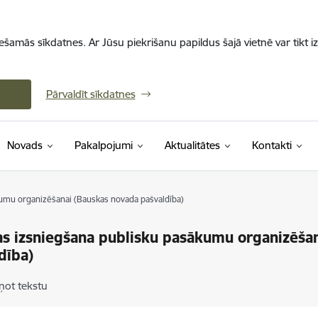
iešamās sīkdatnes. Ar Jūsu piekrišanu papildus šajā vietnē var tikt i
Pārvaldīt sīkdatnes
Novads
Pakalpojumi
Aktualitātes
Kontakti
kumu organizēšanai (Bauskas novada pašvaldība)
as izsniegšana publisku pasākumu organizēša
dība)
ņot tekstu