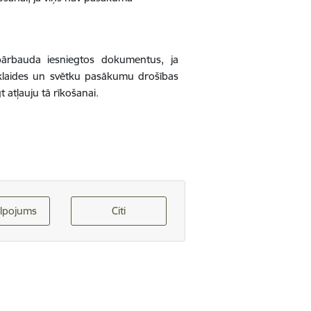
pārbauda iesniegtos dokumentus, ja
zklaides un svētku pasākumu drošības
 atļauju tā rīkošanai.
lpojums
Citi