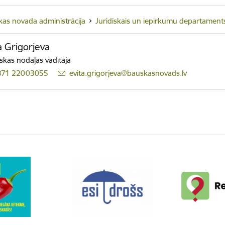
as novada administrācija
Juridiskais un iepirkumu departament
a Grigorjeva
iskās nodaļas vadītāja
371 22003055
E-pasts:
evita.grigorjeva@bauskasnovads.lv