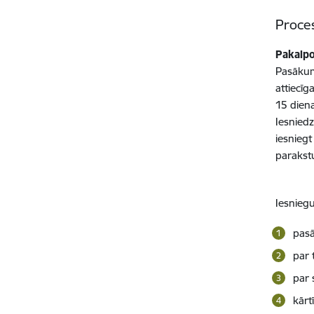
Proce
Pakalpo
Pasākum
attiecīg
15 dien
Iesnie
iesnieg
parakst
Iesnieg
pasā
par 
par 
kārt