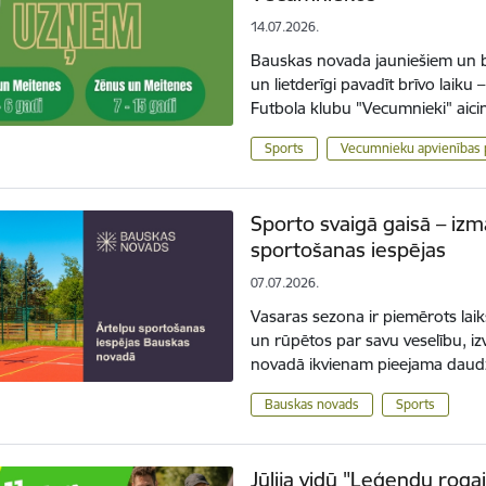
14.07.2026.
Bauskas novada jauniešiem un bērn
un lietderīgi pavadīt brīvo laik
Futbola klubu "Vecumnieki" aici
Sports
Vecumnieku apvienības 
Sporto svaigā gaisā – iz
sportošanas iespējas
07.07.2026.
Vasaras sezona ir piemērots laiks
un rūpētos par savu veselību, iz
novadā ikvienam pieejama daud
Bauskas novads
Sports
Jūlija vidū "Leģendu rogai