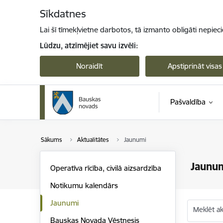
Pāriet uz lapas saturu
Sīkdatnes
Lai šī tīmekļvietne darbotos, tā izmanto obligāti nepiec
Lūdzu, atzīmējiet savu izvēli:
Noraidīt
Apstiprināt visas
Pašvaldība
Sākums
Aktualitātes
Jaunumi
Jaunu
Operatīva rīcība, civilā aizsardzība
Notikumu kalendārs
Jaunumi
Meklēt akt
Bauskas Novada Vēstnesis