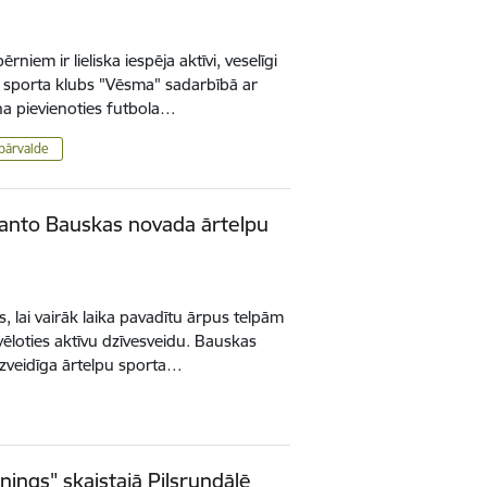
iem ir lieliska iespēja aktīvi, veselīgi
u – sporta klubs "Vēsma" sadarbībā ar
na pievienoties futbola…
pārvalde
manto Bauskas novada ārtelpu
, lai vairāk laika pavadītu ārpus telpām
vēloties aktīvu dzīvesveidu. Bauskas
zveidīga ārtelpu sporta…
nings" skaistajā Pilsrundālē