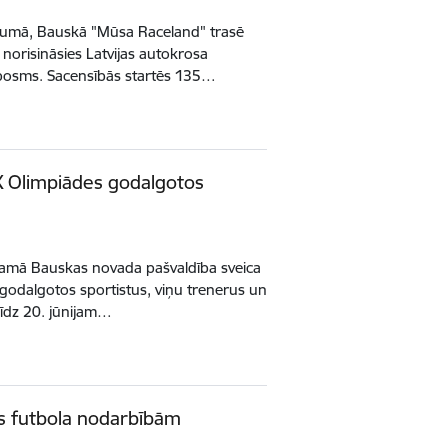
arumā, Bauskā "Mūsa Raceland" trasē
 norisināsies Latvijas autokrosa
posms. Sacensībās startēs 135…
 X Olimpiādes godalgotos
snamā Bauskas novada pašvaldība sveica
 godalgotos sportistus, viņu trenerus un
līdz 20. jūnijam…
es futbola nodarbībām