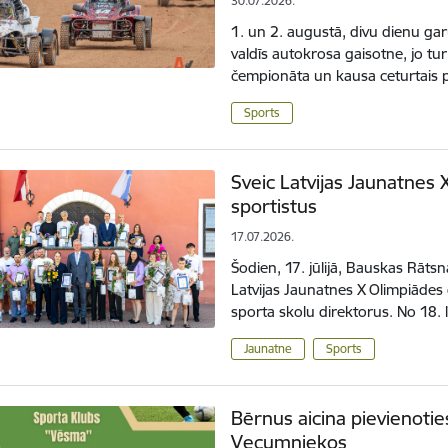
30.07.2026.
1. un 2. augustā, divu dienu g
valdīs autokrosa gaisotne, jo tur
čempionāta un kausa ceturtais 
Sports
Sveic Latvijas Jaunatnes
sportistus
17.07.2026.
Šodien, 17. jūlijā, Bauskas Rāt
Latvijas Jaunatnes X Olimpiādes
sporta skolu direktorus. No 18. 
Jaunatne
Sports
Bērnus aicina pievienoti
Vecumniekos