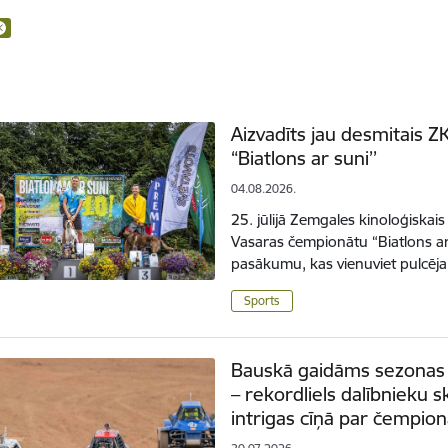
Aizvadīts jau desmitais 
“Biatlons ar suni’’
04.08.2026.
25. jūlijā Zemgales kinoloģiskais
Vasaras čempionātu “Biatlons ar
pasākumu, kas vienuviet pulcēj
Sports
Bauskā gaidāms sezonas 
– rekordliels dalībnieku 
intrigas cīņā par čempion