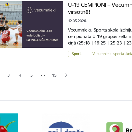
U-19 ČEMPIONI – Vecumnie
virsotnē!
12.05.2026.
Vecumnieku Sporta skola izcīnīju
čempionāta U‑19 grupas zelta me
cīņā (25:18 | 16:25 | 25:23 | 2
Sports
Vecumnieku sporta skol
ana
…
3
4
5
15
jā lapa
pa
Lapa
Lapa
Lapa