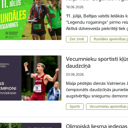
18.06.2026.
11. jūlijā, Baltijas valstīs liel
“Leģendu rogainings” pirmo reizi
Aktīvā dzīvesveida piekritēji tiek
Der zināt
Rundāles apvienības 
Vecumnieku sportisti kļū
daudzcīņā
03.06.2026.
Maija pēdējās dienās Valmieras J
čempionāts daudzcīņās jaunieši
augstvērtīgu sniegumu demonst
Sports
Vecumnieku apvienības 
Olimpiskā liesma iedega