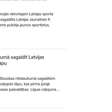
nojās vienotajam Latvijas sporta
 sagaidīta Latvijas Jaunatnes X
ums pulcēja jaunos sportistus,
umā sagaidīt Latvijas
lāpu
00 Bauskas rātslaukumā sagaidīsim
ceļojošo lāpu, kas pirms jūnijā
visas pašvaldības. Lāpas ceļojums…