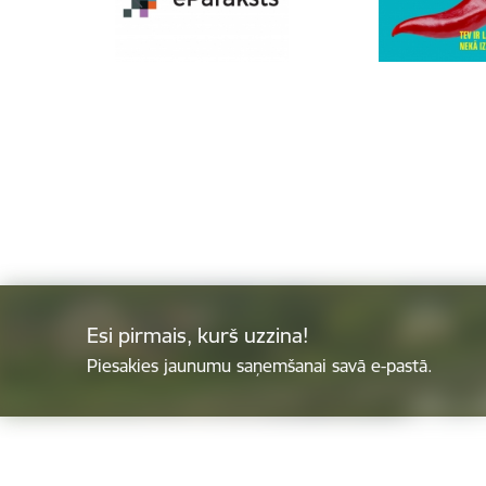
Esi pirmais, kurš uzzina!
Piesakies jaunumu saņemšanai savā e-pastā.
Kājene