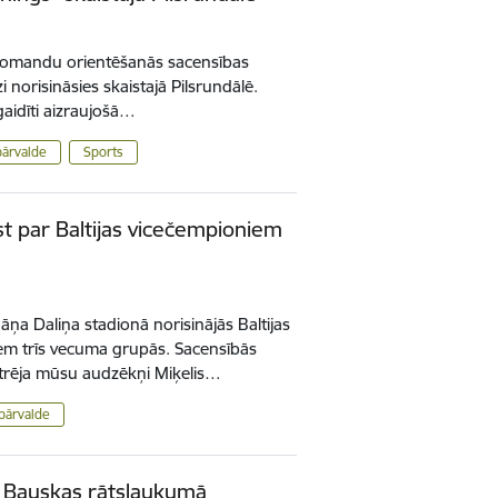
ākās komandu orientēšanās sacensības
 norisināsies skaistajā Pilsrundālē.
 gaidīti aizraujošā…
pārvalde
Sports
st par Baltijas vicečempioniem
āņa Daliņa stadionā norisinājās Baltijas
em trīs vecuma grupās. Sacensībās
rēja mūsu audzēkņi Miķelis…
pārvalde
s Bauskas rātslaukumā