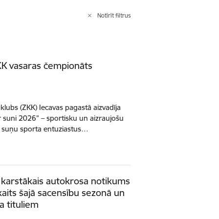
Notīrīt filtrus
ZKK vasaras čempionāts
 klubs (ZKK) Iecavas pagastā aizvadīja
 suni 2026” – sportisku un aizraujošu
a suņu sporta entuziastus…
karstākais autokrosa notikums
skaits šajā sacensību sezonā un
a tituliem