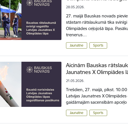
28.05.2026.
27. maijā Bauskas novads pievie
stāstam rātslaukumā tika svinīgi
Olimpiādes ceļojošā lāpa. Pasāk
trenerus…
Jaunatne
Sports
Aicinām Bauskas rātslauk
Jaunatnes X Olimpiādes 
21.05.2026.
Trešdien, 27. maijā, plkst. 10.
Latvijas Jaunatnes X Olimpiādes 
gaidāmajām sacensībām apceļo 
Jaunatne
Sports