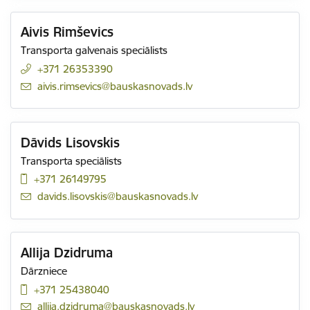
Aivis Rimševics
Transporta galvenais speciālists
+371 26353390
E-pasts:
aivis.rimsevics@bauskasnovads.lv
Dāvids Lisovskis
Transporta speciālists
+371 26149795
E-pasts:
davids.lisovskis@bauskasnovads.lv
Allija Dzidruma
Dārzniece
+371 25438040
E-pasts:
allija.dzidruma@bauskasnovads.lv