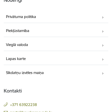
Privātuma politika
Piekļūstamība
Vieglā valoda
Lapas karte
Sīkdatņu izvēles maiņa
Kontakti
+371 63922238
E-pasts: