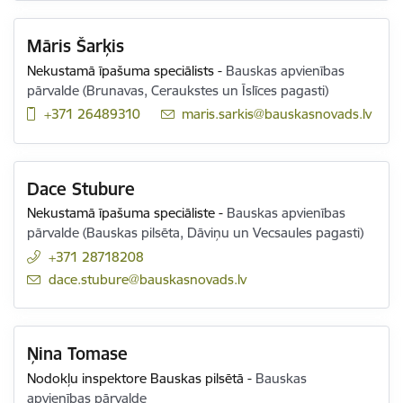
Māris Šarķis
Nekustamā īpašuma speciālists
-
Bauskas apvienības
pārvalde (Brunavas, Ceraukstes un Īslīces pagasti)
+371 26489310
E-pasts:
maris.sarkis@bauskasnovads.lv
Dace Stubure
Nekustamā īpašuma speciāliste
-
Bauskas apvienības
pārvalde (Bauskas pilsēta, Dāviņu un Vecsaules pagasti)
+371 28718208
E-pasts:
dace.stubure@bauskasnovads.lv
Ņina Tomase
Nodokļu inspektore Bauskas pilsētā
-
Bauskas
apvienības pārvalde