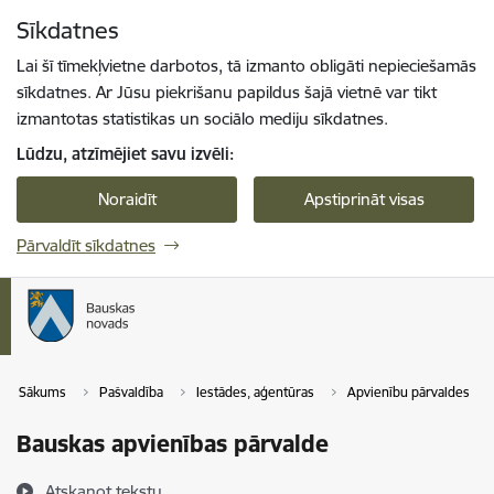
Pāriet uz lapas saturu
Sīkdatnes
Spied
lai meklētu
Enter
Lai šī tīmekļvietne darbotos, tā izmanto obligāti nepieciešamās
sīkdatnes. Ar Jūsu piekrišanu papildus šajā vietnē var tikt
izmantotas statistikas un sociālo mediju sīkdatnes.
Lūdzu, atzīmējiet savu izvēli:
Noraidīt
Apstiprināt visas
Pārvaldīt sīkdatnes
Sākums
Pašvaldība
Iestādes, aģentūras
Apvienību pārvaldes
Bauskas apvienības pārvalde
Atskaņot tekstu