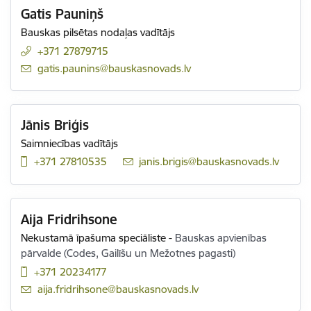
Gatis Pauniņš
Bauskas pilsētas nodaļas vadītājs
+371 27879715
E-pasts:
gatis.paunins@bauskasnovads.lv
Jānis Briģis
Saimniecības vadītājs
+371 27810535
E-pasts:
janis.brigis@bauskasnovads.lv
Aija Fridrihsone
Nekustamā īpašuma speciāliste
-
Bauskas apvienības
pārvalde (Codes, Gailīšu un Mežotnes pagasti)
+371 20234177
E-pasts:
aija.fridrihsone@bauskasnovads.lv