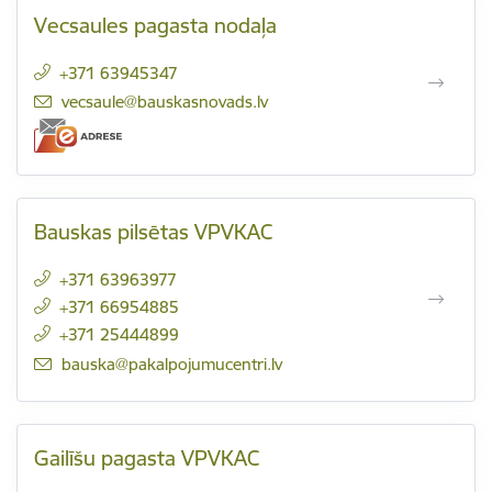
Vecsaules pagasta nodaļa
+371 63945347
E-pasts:
vecsaule@bauskasnovads.lv
Bauskas pilsētas VPVKAC
+371 63963977
+371 66954885
+371 25444899
E-pasts:
bauska@pakalpojumucentri.lv
Gailīšu pagasta VPVKAC