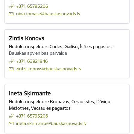
+371 65795206
E-pasts:
nina.tomase@bauskasnovads.lv
Zintis Konovs
Nodokļu inspektors Codes, Gailīšu, Īslīces pagastos
-
Bauskas apvienības pārvalde
+371 63921946
E-pasts:
zintis.konovs@bauskasnovads.lv
Ineta Šķirmante
Nodokļu inspektore Brunavas, Ceraukstes, Dāviņu,
Mežotnes, Vecsaules pagastos
+371 65795206
E-pasts:
ineta.skirmante@bauskasnovads.lv