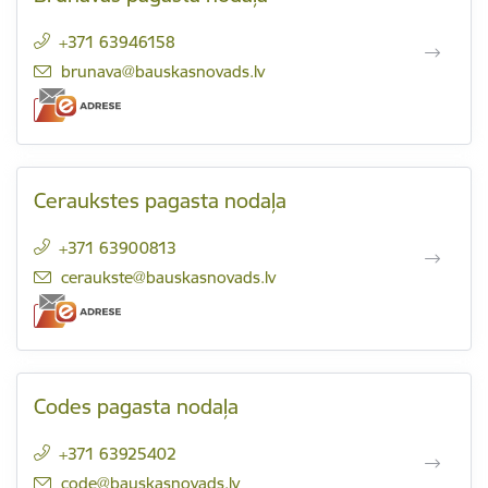
+371 63946158
E-pasts:
brunava@bauskasnovads.lv
Ceraukstes pagasta nodaļa
+371 63900813
E-pasts:
ceraukste@bauskasnovads.lv
Codes pagasta nodaļa
+371 63925402
E-pasts:
code@bauskasnovads.lv