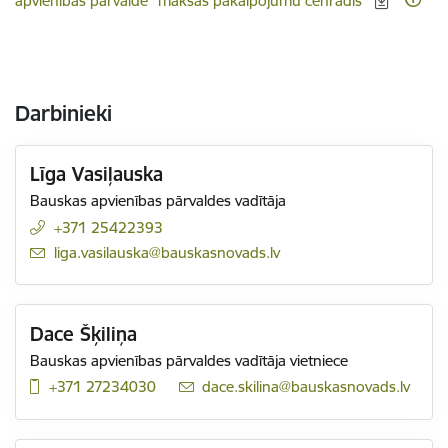
apvienības pārvalde” maksas pakalpojumu cenrādis
Darbinieki
Līga Vasiļauska
Bauskas apvienības pārvaldes vadītāja
+371 25422393
E-pasts:
liga.vasilauska@bauskasnovads.lv
Dace Šķiliņa
Bauskas apvienības pārvaldes vadītāja vietniece
+371 27234030
E-pasts:
dace.skilina@bauskasnovads.lv