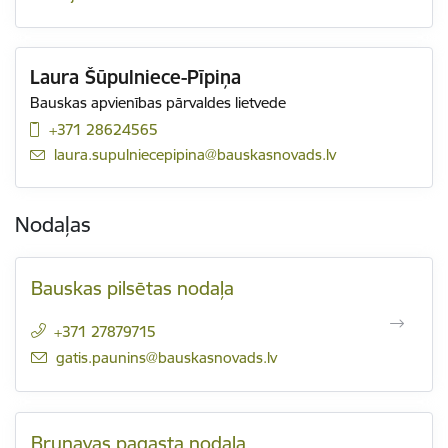
Laura Šūpulniece-Pīpiņa
Bauskas apvienības pārvaldes lietvede
+371 28624565
E-pasts:
laura.supulniecepipina@bauskasnovads.lv
Nodaļas
Bauskas pilsētas nodaļa
+371 27879715
E-pasts:
gatis.paunins@bauskasnovads.lv
Brunavas pagasta nodaļa