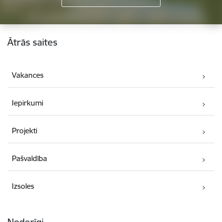
Kājene
Ātrās saites
Vakances
Iepirkumi
Projekti
Pašvaldība
Izsoles
Noderīgi