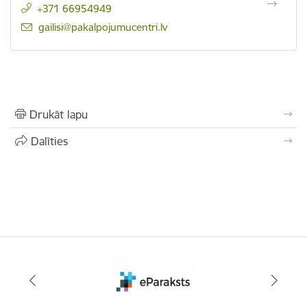
+371 66954949
E-pasts:
gailisi@pakalpojumucentri.lv
Drukāt lapu
Dalīties