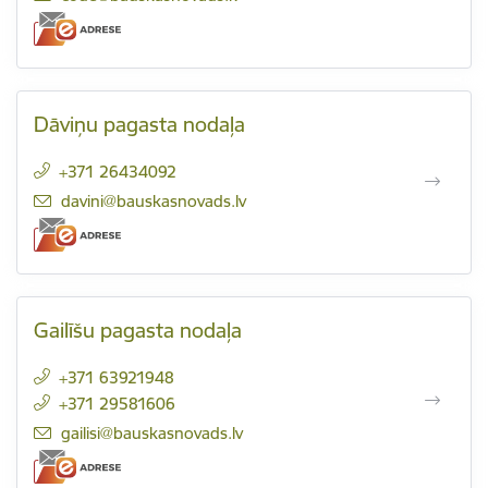
Dāviņu pagasta nodaļa
+371 26434092
E-pasts:
davini@bauskasnovads.lv
Gailīšu pagasta nodaļa
+371 63921948
+371 29581606
E-pasts:
gailisi@bauskasnovads.lv