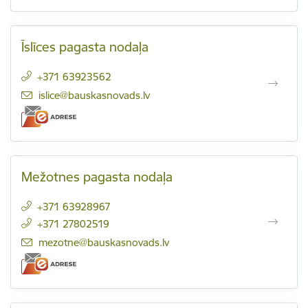
Īslīces pagasta nodaļa
+371 63923562
E-pasts:
islice@bauskasnovads.lv
Mežotnes pagasta nodaļa
+371 63928967
+371 27802519
E-pasts:
mezotne@bauskasnovads.lv