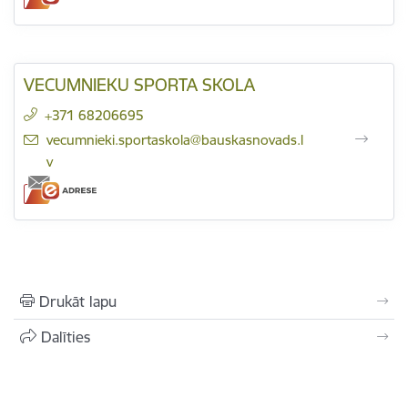
VECUMNIEKU SPORTA SKOLA
+371 68206695
E-pasts:
vecumnieki.sportaskola@bauskasnovads.l
v
Drukāt lapu
Dalīties