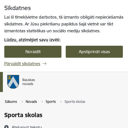
Pāriet uz lapas saturu
Sīkdatnes
Spied
lai meklētu
Enter
Lai šī tīmekļvietne darbotos, tā izmanto obligāti nepieciešamās
sīkdatnes. Ar Jūsu piekrišanu papildus šajā vietnē var tikt
izmantotas statistikas un sociālo mediju sīkdatnes.
Lūdzu, atzīmējiet savu izvēli:
Noraidīt
Apstiprināt visas
Pārvaldīt sīkdatnes
Sākums
Novads
Sports
Sporta skolas
Sporta skolas
Atskaņot tekstu