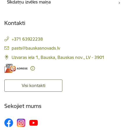
Sīkdatņu izvēles maiņa
Kontakti
+371 63922238
E-pasts:
pasts@bauskasnovads.lv
Uzvaras iela 1, Bauska, Bauskas nov., LV - 3901
Visi kontakti
Sekojiet mums