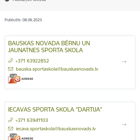
Publicēts: 08.06.2023.
BAUSKAS NOVADA BĒRNU UN
JAUNATNES SPORTA SKOLA
+371 63922852
E-pasts:
bauska.sportaskola@bauskasnovads.lv
IECAVAS SPORTA SKOLA "DARTIJA"
+371 63941103
E-pasts:
iecava.sportaskola@bauskasnovads.lv