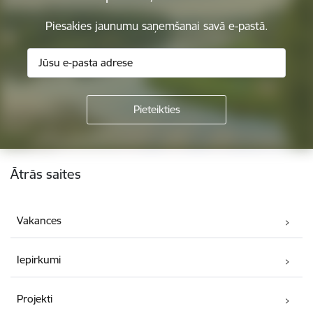
Piesakies jaunumu saņemšanai savā e-pastā.
Kājene
Ātrās saites
Vakances
Iepirkumi
Projekti