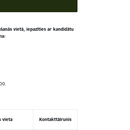
ašanās vietā, iepazīties ar kandidātu
na:
.00.
s vieta
Kontakttālrunis