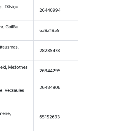
ņi, Dāviņu
26440994
a, Gailīšu
63921959
ītausmas,
28285478
nieki, Mežotnes
26344295
26484906
le, Vecsaules
mene,
65152693