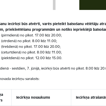
šanu iecirkņi būs atvērti, varēs pieteikt balsošanu vēlētāju atr
em, priekšvēlēšanu programmām un notiks iepriekšējā balsoša
ā (pirmdienā) no plkst. 17.00 līdz 20.00;
ā (otrdienā) no plkst. 8.00 līdz 11.00;
ā (trešdienā) no plkst. 17.00 līdz 20.00;
ā (ceturtdienā) no plkst. 8.00 līdz 11.00;
ā (piektdienā) no plkst. 12.00 līdz 15.00.
ienā - sestdien, 7. jūnijā, iecirkņi būs atvērti no plkst. 8.00 līdz 20
ovada iecirkņu saraksts:
ņa
Iecirkņa nosaukums
Iecirkņa atrašanā
rs