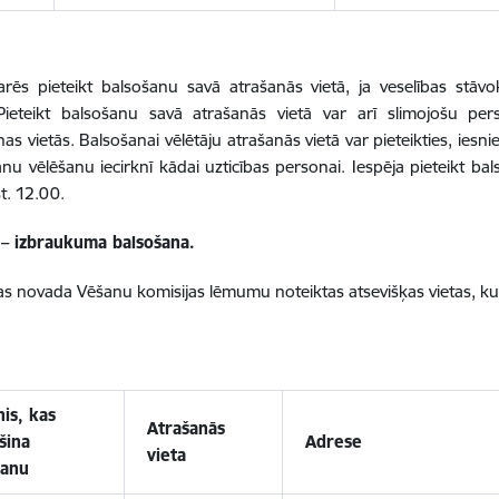
varēs pieteikt balsošanu savā atrašanās vietā, ja veselības stā
 Pieteikt balsošanu savā atrašanās vietā var arī slimojošu per
nas vietās. Balsošanai vēlētāju atrašanās vietā var pieteikties, ies
u vēlēšanu iecirknī kādai uzticības personai. Iespēja pieteikt bals
st. 12.00.
– izbraukuma balsošana.
s novada Vēšanu komisijas lēmumu noteiktas atsevišķas vietas, k
nis, kas
Atrašanās
šina
Adrese
vieta
šanu