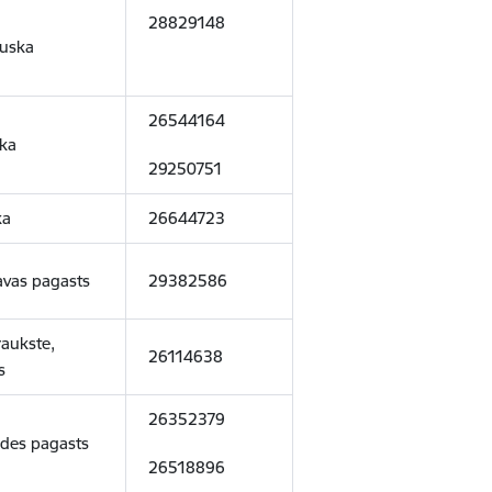
28829148
auska
26544164
ska
29250751
ka
26644723
navas pagasts
29382586
raukste,
26114638
s
26352379
Codes pagasts
26518896