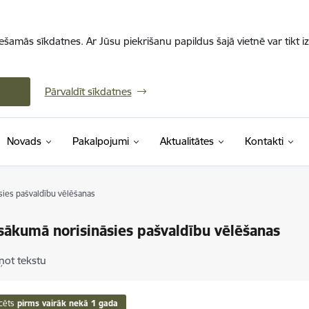
iešamās sīkdatnes. Ar Jūsu piekrišanu papildus šajā vietnē var tikt i
Pārvaldīt sīkdatnes
Novads
Pakalpojumi
Aktualitātes
Kontakti
sies pašvaldību vēlēšanas
 sākumā norisināsies pašvaldību vēlēšanas
ņot tekstu
cēts
pirms vairāk nekā 1 gada