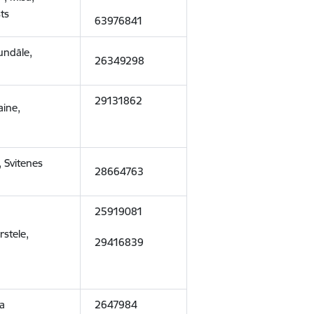
ts
63976841
rundāle,
26349298
29131862
aine,
, Svitenes
28664763
25919081
rstele,
29416839
va
2647984