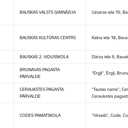
BAUSKAS VALSTS ĢIMNĀZIJA
Uzvaras iela 10, B
BAUSKAS KULTŪRAS CENTRS
Kalna iela 18, Bau
BAUSKAS 2.
VIDUSSKOLA
Dārza iela 9, Baus
BRUNAVAS
PAGASTA
“Ērgļi”, Ērgļi, Bru
PĀRVALDE
CERAUKSTES PAGASTA
“Tautas nams”, Ce
PĀRVALDE
Ceraukstes pagast
CODES PAMATSKOLA
“Virsaiši”, Code, 