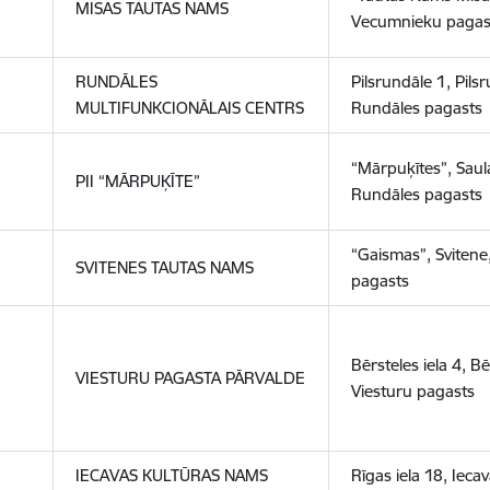
MISAS TAUTAS NAMS
Vecumnieku pagas
RUNDĀLES
Pilsrundāle 1, Pils
MULTIFUNKCIONĀLAIS CENTRS
Rundāles pagasts
“Mārpuķītes”, Saul
PII
“
MĀRPUĶĪTE
”
Rundāles pagasts
“Gaismas”, Svitene
SVITENES
TAUTAS
NAMS
pagasts
Bērsteles iela 4, Bē
VIESTURU PAGASTA PĀRVALDE
Viesturu pagasts
IECAVAS KULTŪRAS NAMS
Rīgas iela 18, Ieca