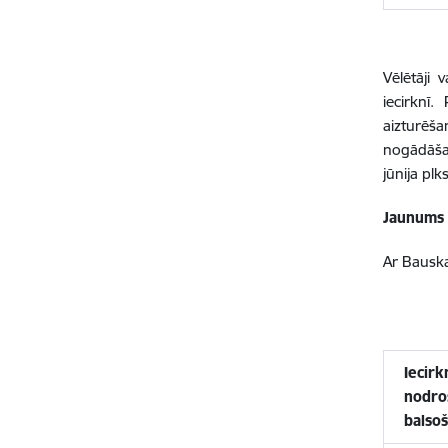
Vēlētāji 
iecirknī.
aizturēša
nogādāšan
jūnija plk
Jaunums 
Ar Bauska
Iecirk
nodro
balso