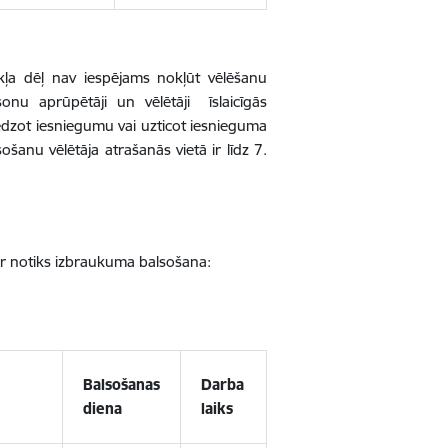
vokļa dēļ nav iespējams nokļūt vēlēšanu
sonu aprūpētāji un vēlētāji īslaicīgās
niedzot iesniegumu vai uzticot iesnieguma
ošanu vēlētāja atrašanās vietā ir līdz 7.
ur notiks izbraukuma balsošana:
Balsošanas
Darba
diena
laiks