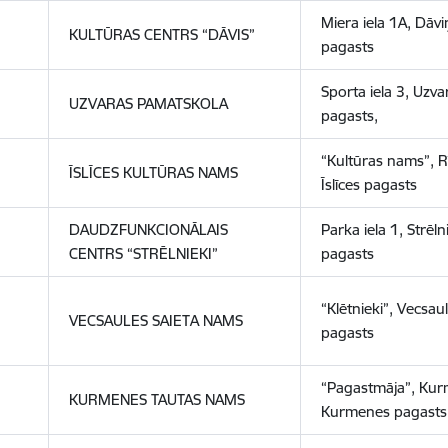
Miera iela 1A, Dāvi
KULTŪRAS CENTRS
“
DĀVIS”
pagasts
Sporta iela 3, Uzvar
UZVARAS PAMATSKOLA
pagasts,
“
Kultūras nams
”
,
R
ĪSLĪCES KULTŪRAS NAMS
Īslīces pagasts
DAUDZFUNKCIONĀLAIS
Parka iela 1, Strēl
CENTRS
“
STRĒLNIEKI”
pagasts
“Klētnieki”, Vecsau
VECSAULES
SAIET
A
NAMS
pagasts
“Pagastmāja”, Kur
KURMENES TAUTAS NAMS
Kurmenes pagasts