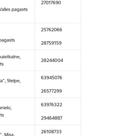
27017690
 Valles pagasts
25762066
pagasts
28759159
kaistkalne,
28244004
ts
63945076
a”, Stelpe,
26577299
63976322
nieki,
ts
29464887
26108733
, Misa,