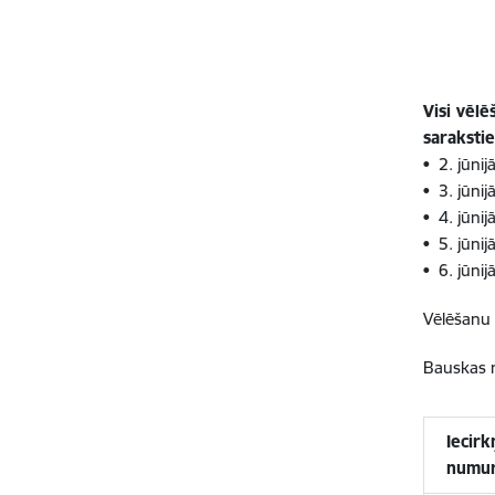
Visi vēlē
saraksti
• 2. jūnij
• 3. jūnij
• 4. jūnij
• 5. jūnij
• 6. jūnij
Vēlēšanu d
Bauskas n
Iecirk
numu