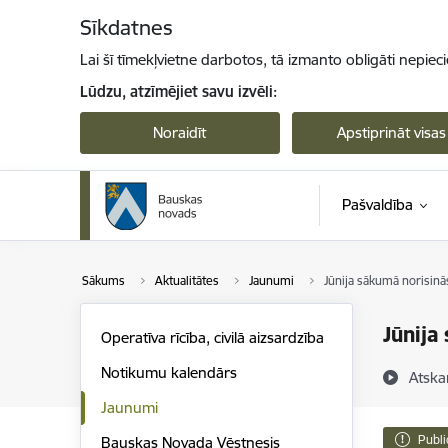
Pāriet uz lapas saturu
Sīkdatnes
Lai šī tīmekļvietne darbotos, tā izmanto obligāti nepiec
Lūdzu, atzīmējiet savu izvēli:
Noraidīt
Apstiprināt visas
Pašvaldība
Sākums
Aktualitātes
Jaunumi
Jūnija sākumā norisinā
Jūnija
Operatīva rīcība, civilā aizsardzība
Notikumu kalendārs
Atska
Jaunumi
Publi
Bauskas Novada Vēstnesis