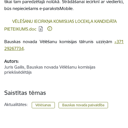
tikai tam paredzētajā nolūkā. Strādāšanai iecirknī ar viedierīci,
būs nepieciešams e-parakstsMobile.
Lejupielādēt:
VĒLĒŠANU IECIRKŅA KOMISIJAS LOCEKĻA KANDIDĀTA
PIETEIKUMS.doc
Bauskas novada Vēlēšanu komisijas tālrunis uzziņām
+371
29267734
.
Autors:
Juris Gailis, Bauskas novada Vēlēšanu komisijas
priekšsēdētājs
Saistītas tēmas
Aktualitātes:
Vēlēšanas
Bauskas novada pašvaldība