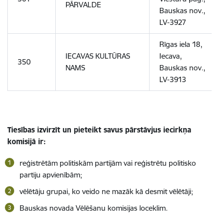
PĀRVALDE
Bauskas nov.,
LV-3927
Rīgas iela 18,
IECAVAS KULTŪRAS
Iecava,
350
NAMS
Bauskas nov.
,
LV-3913
Tiesības izvirzīt un pieteikt savus pārstāvjus iecirkņa
komisijā ir:
reģistrētām politiskām partijām vai reģistrētu politisko
partiju apvienībām
;
vēlētāju grupai, ko veido ne mazāk kā desmit vēlētāji;
Bauskas novada Vēlēšanu komisijas loceklim.