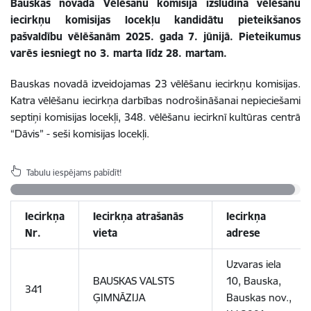
Bauskas novada Vēlēšanu komisija izsludina vēlēšanu
iecirkņu komisijas locekļu kandidātu pieteikšanos
pašvaldību vēlēšanām 2025. gada 7. jūnijā. Pieteikumus
varēs iesniegt no 3. marta līdz 28. martam.
Bauskas novadā izveidojamas 23 vēlēšanu iecirkņu komisijas.
Katra vēlēšanu iecirkņa darbības nodrošināšanai nepieciešami
septiņi
komisijas locekļi, 348. vēlēšanu iecirknī kultūras centrā
“Dāvis” -
seši
komisijas locekļi.
Tabulu iespējams pabīdīt!
Iecirkņa
Iecirkņa atrašanās
Iecirkņa
Nr.
vieta
adrese
Uzvaras iela
BAUSKAS
VALSTS
10, Bauska,
341
ĢIMNĀZIJA
Bauskas nov.,