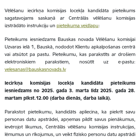
Vēlēšanu iecirkņa komisijas locekļa kandidāta pieteikums
sagatavojams saskaņā ar Centrālās vēlēšanu komisijas
izstrādāto instrukciju un
pieteikuma veidlapu
:
Pieteikums iesniedzams Bauskas novada Vēlēšanu komisijai
Uzvaras ielā 1, Bauskā, nododot Klientu apkalpošanas centrā
vai atsūtot pa pastu. Pieteikumu, kas parakstīts ar drošiem
elektroniskiem parakstiem, nosūtīt uz e-pastu:
velesanas@bauskasnovads.lv
Iecirkņa komisijas locekļa kandidāta pieteikums
iesniedzams no 2025. gada 3. marta līdz 2025. gada 28.
martam plkst.12.00
(darba dienās, darba laikā).
Parakstot pieteikumu, kandidāts apliecina, ka piekrīt savu
personas datu apstrādei, apņemas pildīt savus pienākumus,
ievērojot likumus, Centrālās vēlēšanu komisijas instrukcijas,
lēmumus un rīkojumus, un veikt fizisko personu datu apstrādi