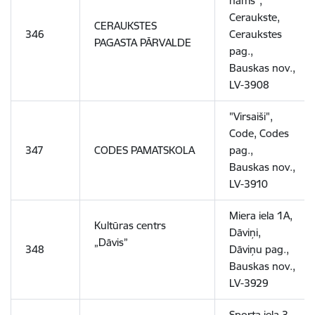
nams",
Ceraukste,
CERAUKSTES
346
Ceraukstes
PAGASTA PĀRVALDE
pag.,
Bauskas nov.,
LV-3908
"Virsaiši",
Code, Codes
347
CODES PAMATSKOLA
pag.,
Bauskas nov.,
LV-3910
Miera iela 1A,
Kultūras centrs
Dāviņi,
„Dāvis”
348
Dāviņu pag.,
Bauskas nov.,
LV-3929
Sporta iela 3,