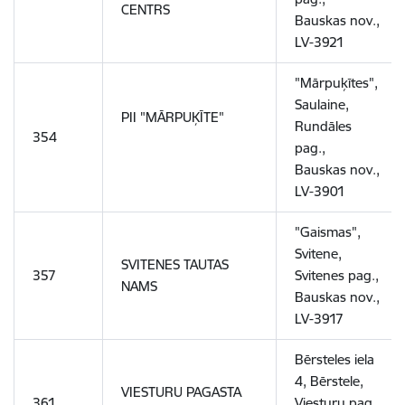
CENTRS
Bauskas nov.,
LV-3921
"Mārpuķītes",
Saulaine,
PII "MĀRPUĶĪTE"
Rundāles
354
pag.,
Bauskas nov.,
LV-3901
"Gaismas",
Svitene,
SVITENES TAUTAS
357
Svitenes pag.,
NAMS
Bauskas nov.,
LV-3917
Bērsteles iela
4, Bērstele,
VIESTURU PAGASTA
361
Viesturu pag.,