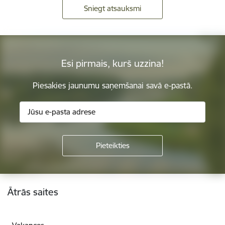
Sniegt atsauksmi
Esi pirmais, kurš uzzina!
Piesakies jaunumu saņemšanai savā e-pastā.
Kājene
Ātrās saites