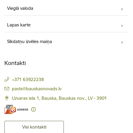
Vieglā valoda
Lapas karte
Sīkdatņu izvēles maiņa
Kontakti
+371 63922238
E-pasts:
pasts@bauskasnovads.lv
Uzvaras iela 1, Bauska, Bauskas nov., LV - 3901
Visi kontakti