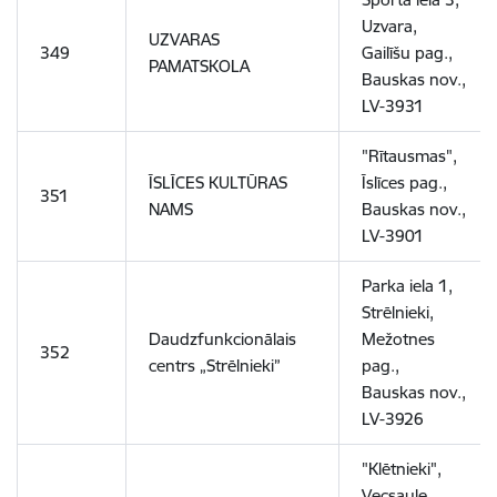
Uzvara,
UZVARAS
349
Gailīšu pag.,
PAMATSKOLA
Bauskas nov.,
LV-3931
"Rītausmas",
ĪSLĪCES KULTŪRAS
Īslīces pag.,
351
NAMS
Bauskas nov.,
LV-3901
Parka iela 1,
Strēlnieki,
Daudzfunkcionālais
Mežotnes
352
centrs „Strēlnieki”
pag.,
Bauskas nov.,
LV-3926
"Klētnieki",
Vecsaule,