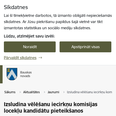
Pāriet uz lapas saturu
Sīkdatnes
Spied
lai meklētu
Enter
Lai šī tīmekļvietne darbotos, tā izmanto obligāti nepieciešamās
sīkdatnes. Ar Jūsu piekrišanu papildus šajā vietnē var tikt
izmantotas statistikas un sociālo mediju sīkdatnes.
Lūdzu, atzīmējiet savu izvēli:
Noraidīt
Apstiprināt visas
Pārvaldīt sīkdatnes
Sākums
Aktualitātes
Jaunumi
Izsludina vēlēšanu iecirkņu komisi
Izsludina vēlēšanu iecirkņu komisijas
locekļu kandidātu pieteikšanos