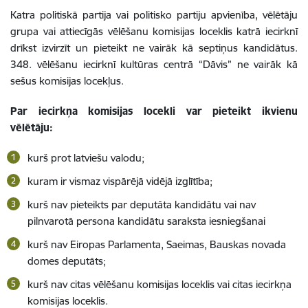
Katra politiskā partija vai politisko partiju apvienība, vēlētāju
grupa vai attiecīgās vēlēšanu komisijas loceklis katrā iecirknī
drīkst izvirzīt un pieteikt ne vairāk kā septiņus kandidātus.
348. vēlēšanu iecirknī kultūras centrā “Dāvis” ne vairāk kā
sešus komisijas locekļus.
Par iecirkņa komisijas locekli var pieteikt ikvienu
vēlētāju:
kurš prot latviešu valodu;
kuram ir vismaz vispārējā vidējā izglītība;
kurš nav pieteikts par deputāta kandidātu vai nav
pilnvarotā persona kandidātu saraksta iesniegšanai
kurš nav Eiropas Parlamenta, Saeimas, Bauskas novada
domes deputāts;
kurš nav citas vēlēšanu komisijas loceklis vai citas iecirkņa
komisijas loceklis.