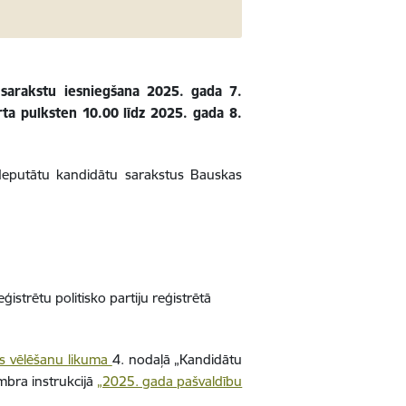
sarakstu iesniegšana 2025. gada 7.
a pulksten 10.00 līdz 2025. gada 8.
deputātu kandidātu sarakstus Bauskas
ģistrētu politisko partiju reģistrētā
s vēlēšanu
likuma
4. nodaļā „Kandidātu
mbra instrukcijā
„2025. gada pašvaldību