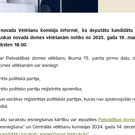
novada Vēlēšanu komisija informē, ka deputātu kandidātu 
auskas novada domes vēlēšanām notiks no 2025. gada 19. mart
lksten 18.00.
ar Pašvaldības domes vēlēšanu likuma 15. panta pirmo daļu, 
omes vēlēšanām var iesniegt:
rēta politiskā partija;
rētu politisko partiju reģistrēta apvienība;
vai vairākas reģistrētas politiskās partijas, kuras nav apvienojušās re
nībā.
ātu sarakstu iesniegšanas kārtību var iepazīties
Pašvaldības dome
iesniegšana” un Centrālās vēlēšanu komisijas 2024. gada 14. dece
kandidātu sarakstu iesniegšanas instrukcija".