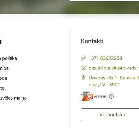
i
Kontakti
 politika
+371 63922238
E-pasts:
pasts@bauskasnovads.l
mība
Uzvaras iela 1, Bauska,
loda
nov., LV - 3901
te
izvēles maiņa
Visi kontakti