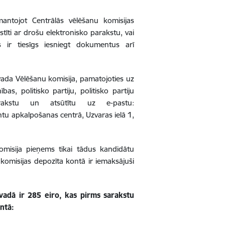
antojot Centrālās vēlēšanu komisijas
tīti ar drošu elektronisko parakstu, vai
s ir tiesīgs iesniegt dokumentus arī
vada Vēlēšanu komisija, pamatojoties uz
bas, politisko partiju, politisko partiju
arakstu un atsūtītu uz e-pastu:
tu apkalpošanas centrā, Uzvaras ielā 1,
omisija pieņems tikai tādus kandidātu
 komisijas depozīta kontā ir iemaksājuši
adā ir 285 eiro, kas pirms sarakstu
ntā: