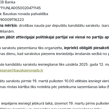
EB Banka
V11UNLA0050020471145
s:
Bauskas novada pašvaldība
.
90009116223
ma mērķis:
drošības nauda par deputātu kandidātu sarakstu (sa
lēšanām.
m jābūt attiecīgajai politiskajai partijai vai vienai no partiju a
 sarakstu pieņemšana tiks organizēta,
iepriekš obligāti piesakot
nas dienu, kad sarakstus pieņems iesniedzēju ierašanās secībā no 
nās kandidātu sarakstu iesniegšanai tiks uzsākta 2025. gada 12. m
lesanas@bauskasnovads.lv
ātu sarakstu pirmie 19. martā pulksten 10.00 vēlēsies iesniegt vienla
as rindas kārtība tiks noteikta pēc pieteikuma saņemšanas laika (f
 iespējams iesniegt jebkurā laikā, izņemot 19. martu pirms pulkste