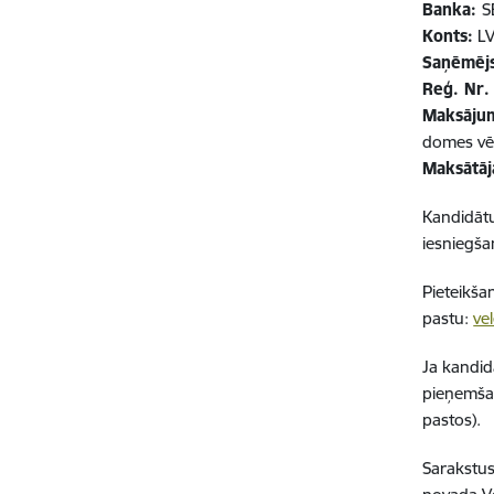
Banka:
S
Konts:
L
Saņēmēj
Reģ. Nr
Maksāju
domes vē
Maksātāja
Kandidātu
iesniegša
Pieteikša
pastu:
ve
Ja kandid
pieņemšan
pastos).
Sarakstus