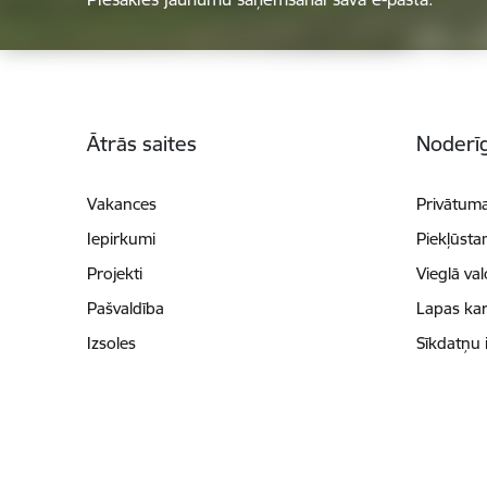
Kājene
Ātrās saites
Noderīg
Vakances
Privātuma
Iepirkumi
Piekļūsta
Projekti
Vieglā va
Pašvaldība
Lapas kar
Izsoles
Sīkdatņu 