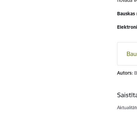
novada Vē
Bauskas 
Elektron
Bau
Autors:
B
Saistī
Aktualitāt