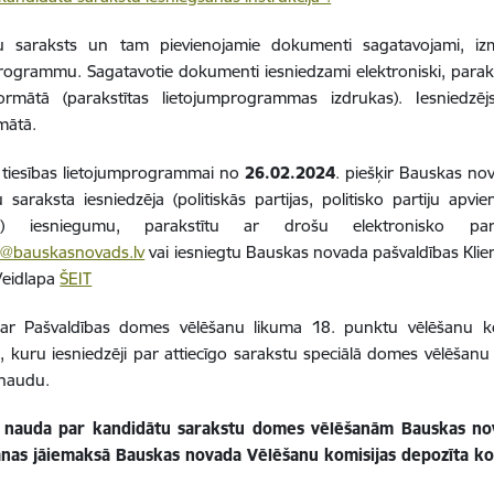
u saraksts un tam pievienojamie dokumenti sagatavojami, izm
programmu.
Sagatavotie dokumenti iesniedzami elektroniski, paraks
ormātā (parakstītas lietojumprogrammas izdrukas). Iesniedzēj
mātā.
 tiesības lietojumprogrammai no
26.02.2024
. piešķir Bauskas no
 saraksta iesniedzēja (politiskās partijas, politisko partiju apvienī
bu) iesniegumu, parakstītu ar drošu elektronisko p
s@bauskasnovads.lv
vai
iesniegtu Bauskas novada pašvaldības Klien
Veidlapa
ŠEIT
ar Pašvaldības domes vēlēšanu likuma 18. punktu
vēlēšanu k
, kuru iesniedzēji par attiecīgo sarakstu speciālā domes vēlēšanu
 naudu.
 nauda par kandidātu sarakstu domes vēlēšanām Bauskas nov
anas jāiemaksā Bauskas novada Vēlēšanu komisijas depozīta ko