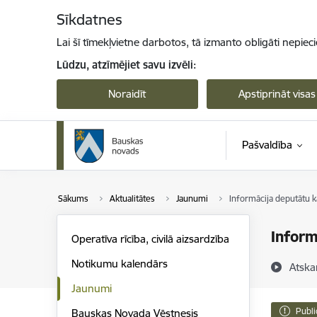
Pāriet uz lapas saturu
Sīkdatnes
Lai šī tīmekļvietne darbotos, tā izmanto obligāti nepiec
Lūdzu, atzīmējiet savu izvēli:
Noraidīt
Apstiprināt visas
Pašvaldība
Sākums
Aktualitātes
Jaunumi
Informācija deputātu k
Inform
Operatīva rīcība, civilā aizsardzība
Notikumu kalendārs
Atska
Jaunumi
Publi
Bauskas Novada Vēstnesis