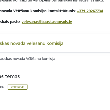
lēšanu komisiju un vienojoties par saraksta iesniegšanas laiku.
novada Vēlēšanu komisijas kontakttālrunis:
+371 29267734
iskais pasts:
velesanas@bauskasnovads.lv
skas novada vēlēšanu komisija
auskas novada Vēlēšanu komisija
tas tēmas
es:
Vēlēšanas