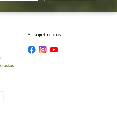
Sekojiet mums
v
 Bauskas