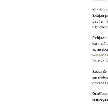
Kandidāt
lietojum
papīra f
hibrīdfor
Piekļuves
kandidātu
apvienī
velesana
Bauskā
.
Saskaņā 
sarakstus
drošības
Drošības
iesniegš