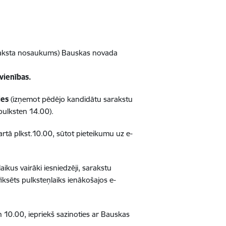
raksta nosaukums) Bauskas novada
pvienības.
ies
(izņemot pēdējo kandidātu sarakstu
pulksten 14.00).
artā plkst.10.00,
sūtot pieteikumu uz e-
ikus vairāki iesniedzēji
,
sarakstu
iksēts pulksteņlaiks ienākošajos e-
n 10.00, iepriekš sazinoties ar Bauskas