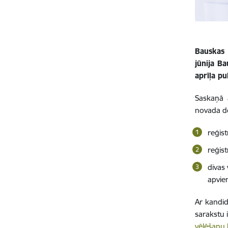
Bauskas 
jūnija B
aprīļa pu
Saskaņā 
novada d
reģist
reģist
divas 
apvie
Ar kandid
sarakstu 
vēlēšanu 