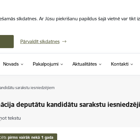
iešamās sīkdatnes. Ar Jūsu piekrišanu papildus šajā vietnē var tikt i
Pārvaldīt sīkdatnes
Novads
Pakalpojumi
Aktualitātes
Kontakti
andidātu sarakstu iesniedzējiem
ācija deputātu kandidātu sarakstu iesniedzē
ņot tekstu
cēts
pirms vairāk nekā 1 gada