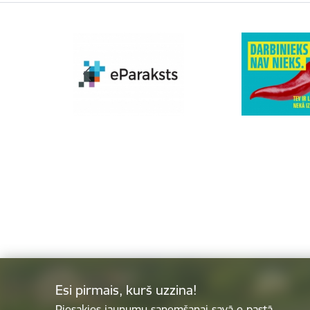
Esi pirmais, kurš uzzina!
Piesakies jaunumu saņemšanai savā e-pastā.