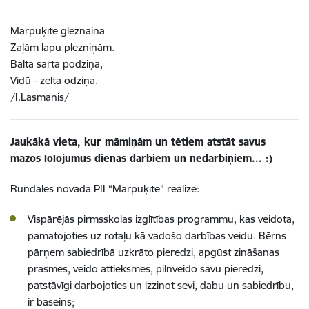
Mārpuķīte gleznainā
Zaļām lapu plezniņām.
Baltā sārtā podziņa,
Vidū - zelta odziņa.
/I.Lasmanis/
Jaukākā vieta, kur māmiņām un tētiem atstāt savus
mazos lolojumus dienas darbiem un nedarbiņiem... :)
Rundāles novada PII “Mārpuķīte” realizē:
Vispārējās pirmsskolas izglītības programmu, kas veidota,
pamatojoties uz rotaļu kā vadošo darbības veidu. Bērns
pārņem sabiedrībā uzkrāto pieredzi, apgūst zināšanas
prasmes, veido attieksmes, pilnveido savu pieredzi,
patstāvīgi darbojoties un izzinot sevi, dabu un sabiedrību,
ir baseins;