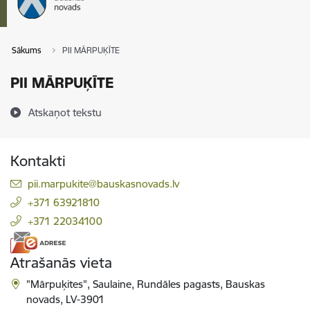
Sākums
PII MĀRPUĶĪTE
PII MĀRPUĶĪTE
Atskaņot tekstu
Kontakti
E-pasts:
pii.marpukite@bauskasnovads.lv
+371 63921810
+371 22034100
Atrašanās vieta
"Mārpuķites", Saulaine, Rundāles pagasts, Bauskas
novads, LV-3901