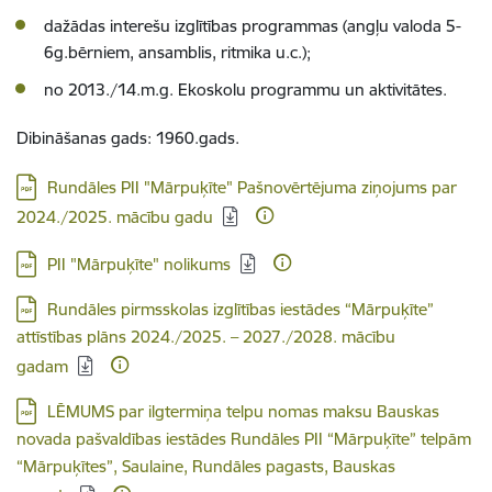
dažādas interešu izglītības programmas (angļu valoda 5-
6g.bērniem, ansamblis, ritmika u.c.);
no 2013./14.m.g. Ekoskolu programmu un aktivitātes.
Dibināšanas gads: 1960.gads.
Lejupielādēt:
Rundāles PII "Mārpuķīte" Pašnovērtējuma ziņojums par
2024./2025. mācību gadu
Lejupielādēt:
PII "Mārpuķīte" nolikums
Lejupielādēt:
Rundāles pirmsskolas izglītības iestādes “Mārpuķīte”
attīstības plāns 2024./2025. – 2027./2028. mācību
gadam
Lejupielādēt:
LĒMUMS par ilgtermiņa telpu nomas maksu Bauskas
novada pašvaldības iestādes Rundāles PII “Mārpuķīte” telpām
“Mārpuķītes”, Saulaine, Rundāles pagasts, Bauskas