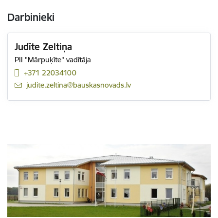
Darbinieki
Judīte Zeltiņa
PII "Mārpuķīte" vadītāja
+371 22034100
E-pasts:
judite.zeltina@bauskasnovads.lv