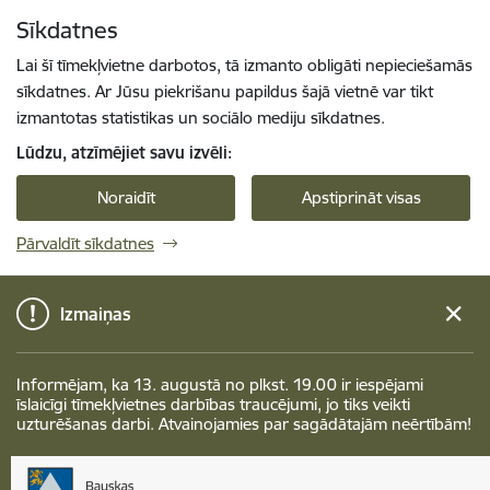
Pāriet uz lapas saturu
Sīkdatnes
Spied
lai meklētu
Enter
Lai šī tīmekļvietne darbotos, tā izmanto obligāti nepieciešamās
sīkdatnes. Ar Jūsu piekrišanu papildus šajā vietnē var tikt
izmantotas statistikas un sociālo mediju sīkdatnes.
Lūdzu, atzīmējiet savu izvēli:
Noraidīt
Apstiprināt visas
Pārvaldīt sīkdatnes
Izmaiņas
Informējam, ka 13. augustā no plkst. 19.00 ir iespējami
īslaicīgi tīmekļvietnes darbības traucējumi, jo tiks veikti
uzturēšanas darbi. Atvainojamies par sagādātajām neērtībām!