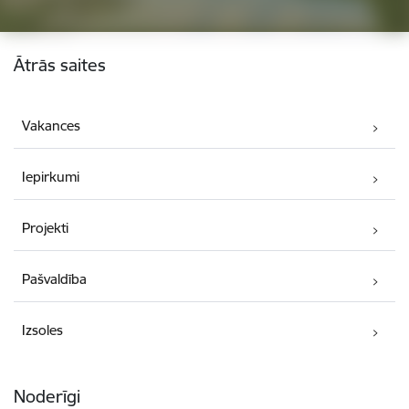
Kājene
Ātrās saites
Vakances
Iepirkumi
Projekti
Pašvaldība
Izsoles
Noderīgi