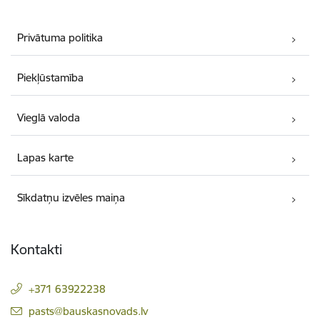
Privātuma politika
Piekļūstamība
Vieglā valoda
Lapas karte
Sīkdatņu izvēles maiņa
Kontakti
+371 63922238
E-pasts:
pasts@bauskasnovads.lv