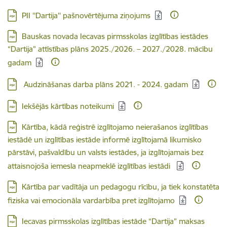
Lejupielādēt:
PII ''Dartija'' pašnovērtējuma ziņojums
Lejupielādēt:
Bauskas novada Iecavas pirmsskolas izglītības iestādes
“Dartija” attīstības plāns 2025./2026. – 2027./2028. mācību
gadam
Lejupielādēt:
Audzināšanas darba plāns 2021. - 2024. gadam
Lejupielādēt:
Iekšējās kārtības noteikumi
Lejupielādēt:
Kārtība, kādā reģistrē izglītojamo neierašanos izglītības
iestādē un izglītības iestāde informē izglītojamā likumisko
pārstāvi, pašvaldību un valsts iestādes, ja izglītojamais bez
attaisnojoša iemesla neapmeklē izglītības iestādi
Lejupielādēt:
Kārtība par vadītāja un pedagogu rīcību, ja tiek konstatēta
fiziska vai emocionāla vardarbība pret izglītojamo
Lejupielādēt:
Iecavas pirmsskolas izglītības iestāde “Dartija” maksas