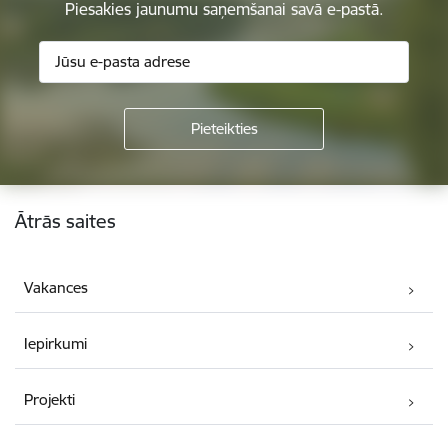
Piesakies jaunumu saņemšanai savā e-pastā.
Kājene
Ātrās saites
Vakances
Iepirkumi
Projekti