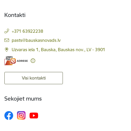
Kontakti
+371 63922238
E-pasts:
pasts@bauskasnovads.lv
Uzvaras iela 1, Bauska, Bauskas nov., LV - 3901
Visi kontakti
Sekojiet mums