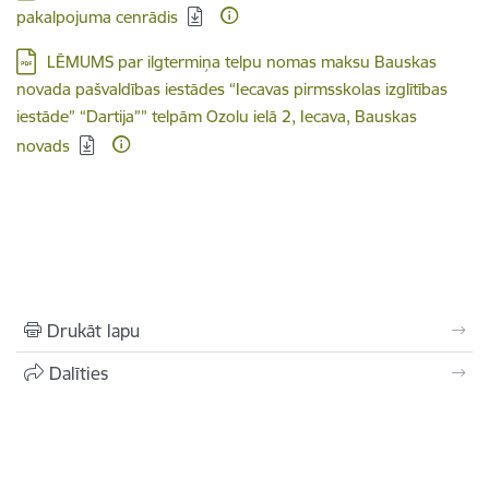
pakalpojuma cenrādis
Lejupielādēt:
LĒMUMS par ilgtermiņa telpu nomas maksu Bauskas
novada pašvaldības iestādes “Iecavas pirmsskolas izglītības
iestāde” “Dartija”” telpām Ozolu ielā 2, Iecava, Bauskas
novads
Drukāt lapu
Dalīties