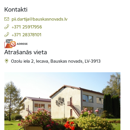
Kontakti
E-pasts:
pii.dartija@bauskasnovads.lv
+371 25917956
+371 28378101
Atrašanās vieta
Ozolu iela 2, Iecava, Bauskas novads, LV-3913