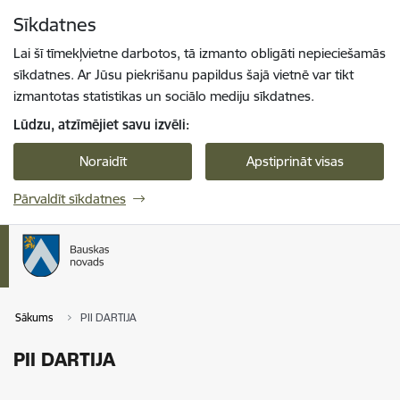
Pāriet uz lapas saturu
Sīkdatnes
Spied
lai meklētu
Enter
Lai šī tīmekļvietne darbotos, tā izmanto obligāti nepieciešamās
sīkdatnes. Ar Jūsu piekrišanu papildus šajā vietnē var tikt
izmantotas statistikas un sociālo mediju sīkdatnes.
Lūdzu, atzīmējiet savu izvēli:
Noraidīt
Apstiprināt visas
Pārvaldīt sīkdatnes
Sākums
PII DARTIJA
PII DARTIJA