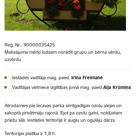
Reģ. Nr.: 90000035425
Maksājuma mērķī lūdzam norādīt grupu un bērna vārdu,
uzvārdu.
Iestādes vadītāja mag. paed.
Irīna Freimane
Vadītājas vietniece izglītības jomā mag. paed
Aija Krūmiņa
Atrodamies pie Iecavas parka simtgadīgas ozolu alejas un
sakoptā privātmāju rajonā. Ejot pa ozolu gatvi, nokļūstam
priežu silā. Iestādes teritorijā ir augļu un ogulāju dārzs.
Teritorijas platība ir 1,8 h.