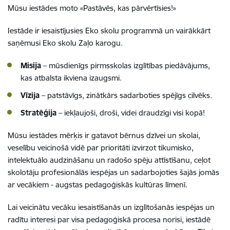
Mūsu iestādes moto «Pastāvēs, kas pārvērtīsies!»
Iestāde ir iesaistījusies Eko skolu programmā un vairākkārt
saņēmusi Eko skolu Zaļo karogu.
Misija
– mūsdienīgs pirmsskolas izglītības piedāvājums,
kas atbalsta ikviena izaugsmi.
Vīzija
– patstāvīgs, zinātkārs sadarboties spējīgs cilvēks.
Stratēģija
– iekļaujoši, droši, videi draudzīgi visi kopā!
Mūsu iestādes mērķis ir gatavot bērnus dzīvei un skolai,
veselību veicinošā vidē par prioritāti izvirzot tikumisko,
intelektuālo audzināšanu un radošo spēju attīstīšanu, ceļot
skolotāju profesionālās iespējas un sadarbojoties šajās jomās
ar vecākiem - augstas pedagoģiskās kultūras līmenī.
Lai veicinātu vecāku iesaistīšanās un izglītošanās iespējas un
radītu interesi par visa pedagoģiskā procesa norisi, iestādē