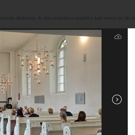
iešamās sīkdatnes. Ar Jūsu piekrišanu papildus šajā vietnē var tikt i
Pārvaldīt sīkdatnes
Novads
Pakalpojumi
Aktualitātes
Kontakti