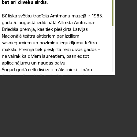
bet arī cilvēku sirdīs.
Būtiska svētku tradīcija Amtmaņu muzejā ir 1985.
gada 5. augustā iedibinātā Alfreda Amtmaņa-
Briedīša prēmija, kas tiek piešķirta Latvijas
Nacionālā teātra aktieriem par izciliem
sasniegumiem un nozīmīgu ieguldījumu teātra
mākslā. Prēmija tiek piešķirta reizi divos gados –
ne vairāk kā diviem laureātiem, pasniedzot
apliecinājumu un naudas balvu.
Šogad godā celti divi izcili mākslinieki – Ināra
Slucka un Egils Melbārdis. Prēmiju pasniedza
Bauskas novada domes priekšsēdētāja vietnieks
tautsaimniecības un attīstības jautājumos Guntis
Kalniņš, sveicot laureātus ar sirsnīgu pateicību par
viņu ieguldījumu latviešu teātrī.
Autors:
Gija Spula, sabiedrisko attiecību speciāliste
Publicēts: 06.08.2025.