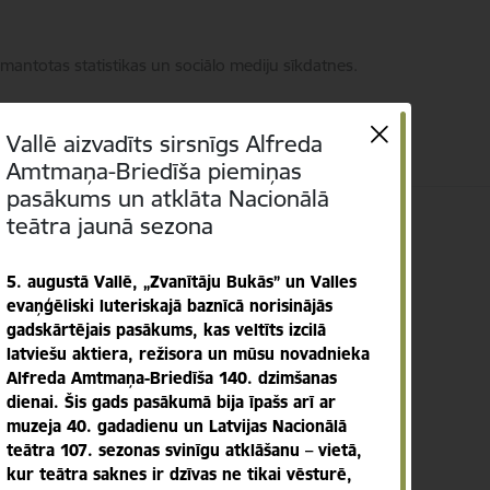
zmantotas statistikas un sociālo mediju sīkdatnes.
Vallē aizvadīts sirsnīgs Alfreda
Amtmaņa-Briedīša piemiņas
pasākums un atklāta Nacionālā
teātra jaunā sezona
Meklēt
Piekļūstamība
5. augustā Vallē, „Zvanītāju Bukās” un Valles
evaņģēliski luteriskajā baznīcā norisinājās
gadskārtējais pasākums, kas veltīts izcilā
latviešu aktiera, režisora un mūsu novadnieka
Alfreda Amtmaņa-Briedīša 140. dzimšanas
dienai. Šis gads pasākumā bija īpašs arī ar
muzeja 40. gadadienu un Latvijas Nacionālā
teātra 107. sezonas svinīgu atklāšanu – vietā,
kur teātra saknes ir dzīvas ne tikai vēsturē,