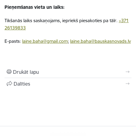
Pieņemšanas vieta un laiks:
Tikšanās laiks saskaņojams, iepriekš piesakoties pa tālr.
+371
26139833
E-pasts:
laine.baha@gmail.com
;
laine.baha@bauskasnovads.lv
Drukāt lapu
Dalīties