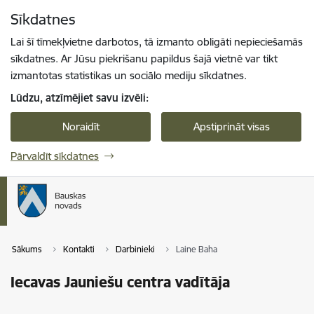
Pāriet uz lapas saturu
Sīkdatnes
Spied
lai meklētu
Enter
Lai šī tīmekļvietne darbotos, tā izmanto obligāti nepieciešamās
sīkdatnes. Ar Jūsu piekrišanu papildus šajā vietnē var tikt
izmantotas statistikas un sociālo mediju sīkdatnes.
Lūdzu, atzīmējiet savu izvēli:
Noraidīt
Apstiprināt visas
Pārvaldīt sīkdatnes
Sākums
Kontakti
Darbinieki
Laine Baha
Iecavas Jauniešu centra vadītāja