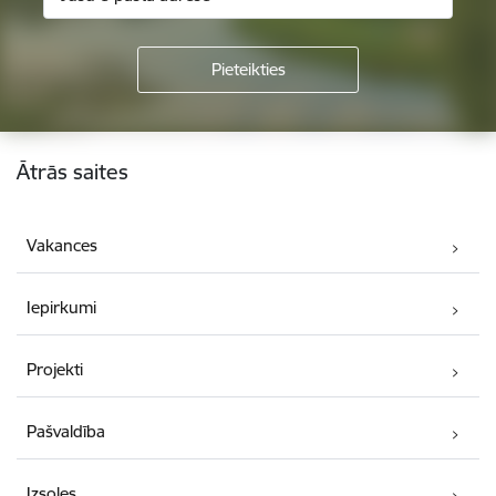
Kājene
Ātrās saites
Vakances
Iepirkumi
Projekti
Pašvaldība
Izsoles