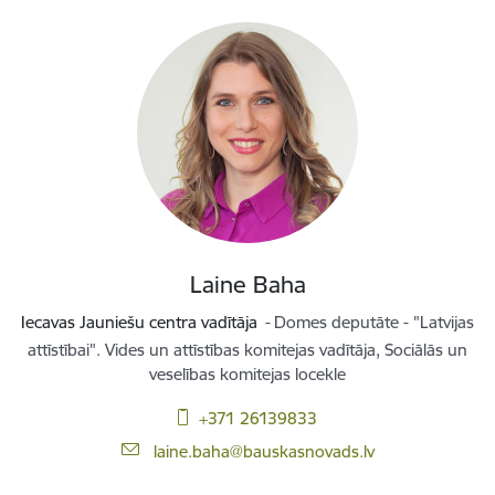
Laine Baha
Iecavas Jauniešu centra vadītāja
Domes deputāte - "Latvijas
attīstībai". Vides un attīstības komitejas vadītāja, Sociālās un
veselības komitejas locekle
+371 26139833
E-pasts:
laine.baha@bauskasnovads.lv