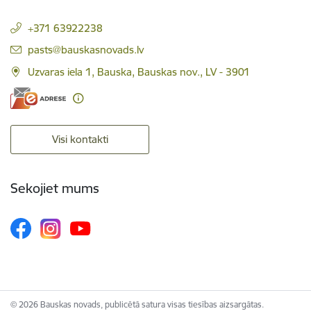
+371 63922238
E-pasts:
pasts@bauskasnovads.lv
Uzvaras iela 1, Bauska, Bauskas nov., LV - 3901
Visi kontakti
Sekojiet mums
© 2026 Bauskas novads, publicētā satura visas tiesības aizsargātas.