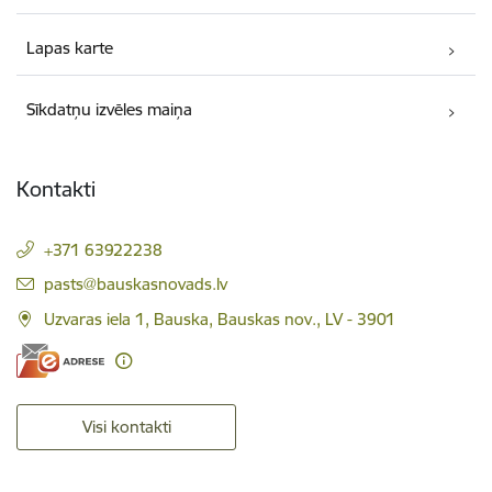
Lapas karte
Sīkdatņu izvēles maiņa
Kontakti
+371 63922238
E-pasts:
pasts@bauskasnovads.lv
Uzvaras iela 1, Bauska, Bauskas nov., LV - 3901
Visi kontakti