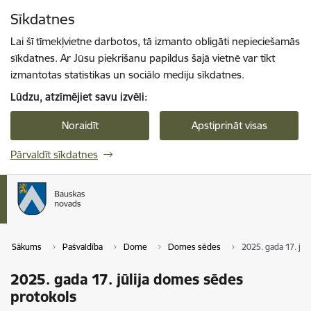
Pāriet uz lapas saturu
Sīkdatnes
Spied
lai meklētu
Enter
Lai šī tīmekļvietne darbotos, tā izmanto obligāti nepieciešamās
sīkdatnes. Ar Jūsu piekrišanu papildus šajā vietnē var tikt
izmantotas statistikas un sociālo mediju sīkdatnes.
Lūdzu, atzīmējiet savu izvēli:
Noraidīt
Apstiprināt visas
Pārvaldīt sīkdatnes
Sākums
Pašvaldība
Dome
Domes sēdes
2025. gada 17. jū
2025. gada 17. jūlija domes sēdes
protokols