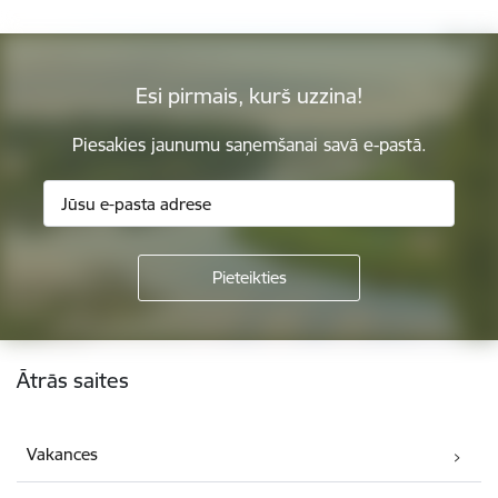
Esi pirmais, kurš uzzina!
Piesakies jaunumu saņemšanai savā e-pastā.
Kājene
Ātrās saites
Vakances