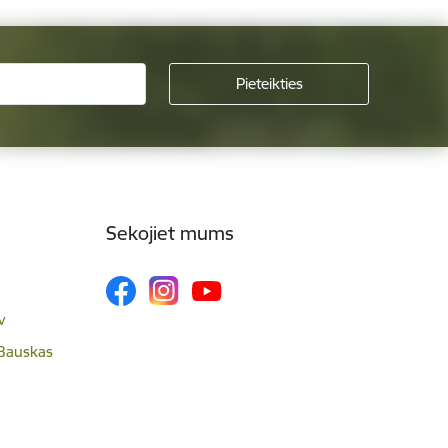
Sekojiet mums
v
 Bauskas