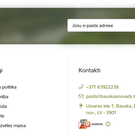
i
Kontakti
 politika
+371 63922238
E-pasts:
pasts@bauskasnovads.l
mība
Uzvaras iela 1, Bauska,
loda
nov., LV - 3901
te
izvēles maiņa