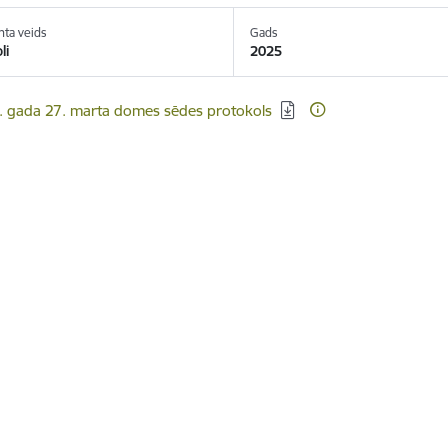
ta veids
Gads
li
2025
ēt:
. gada 27. marta domes sēdes protokols