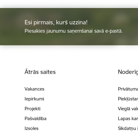
Esi pirmais, kurš uzzina!
Piesakies jaunumu saņemšanai savā e-pastā.
Kājene
Ātrās saites
Noderīg
Vakances
Privātuma
Iepirkumi
Piekļūsta
Projekti
Vieglā va
Pašvaldība
Lapas kar
Izsoles
Sīkdatņu 