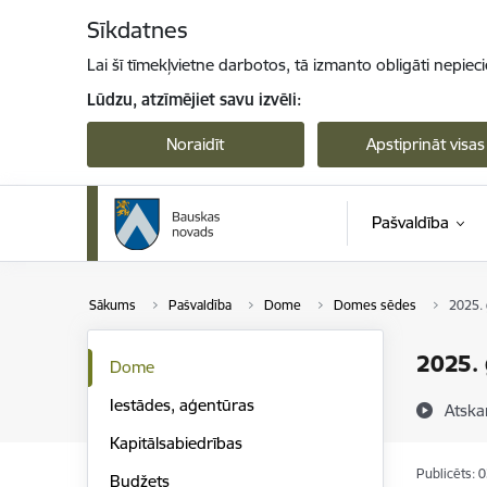
Pāriet uz lapas saturu
Sīkdatnes
Lai šī tīmekļvietne darbotos, tā izmanto obligāti nepiec
Lūdzu, atzīmējiet savu izvēli:
Noraidīt
Apstiprināt visas
Pašvaldība
Sākums
Pašvaldība
Dome
Domes sēdes
2025. 
2025. 
Dome
Iestādes, aģentūras
Atska
Kapitālsabiedrības
Publicēts: 
Budžets