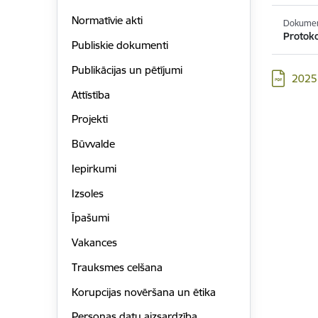
Normatīvie akti
Dokumen
Protoko
Publiskie dokumenti
Publikācijas un pētījumi
Lejupielād
2025
Attīstība
Projekti
Būvvalde
Iepirkumi
Izsoles
Īpašumi
Vakances
Trauksmes celšana
Korupcijas novēršana un ētika
Personas datu aizsardzība