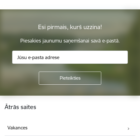
Esi pirmais, kurš uzzina!
Piesakies jaunumu saņemšanai savā e-pastā.
Kājene
Ātrās saites
Vakances