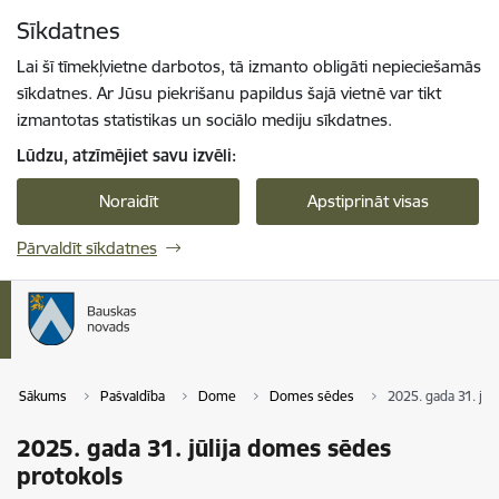
Pāriet uz lapas saturu
Sīkdatnes
Spied
lai meklētu
Enter
Lai šī tīmekļvietne darbotos, tā izmanto obligāti nepieciešamās
sīkdatnes. Ar Jūsu piekrišanu papildus šajā vietnē var tikt
izmantotas statistikas un sociālo mediju sīkdatnes.
Lūdzu, atzīmējiet savu izvēli:
Noraidīt
Apstiprināt visas
Pārvaldīt sīkdatnes
Sākums
Pašvaldība
Dome
Domes sēdes
2025. gada 31. jū
2025. gada 31. jūlija domes sēdes
protokols