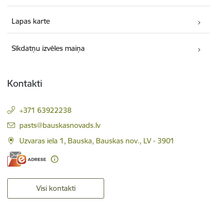
Lapas karte
Sīkdatņu izvēles maiņa
Kontakti
+371 63922238
E-pasts:
pasts@bauskasnovads.lv
Uzvaras iela 1, Bauska, Bauskas nov., LV - 3901
Visi kontakti