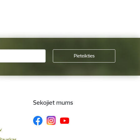
Sekojiet mums
v
 Bauskas