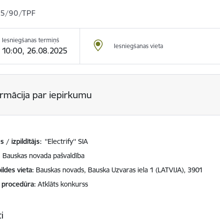
5/90/TPF
Iesniegšanas termiņš
Iesniegšanas vieta
10:00, 26.08.2025
ormācija par iepirkumu
 / izpildītājs:
''Electrify'' SIA
Bauskas novada pašvaldība
ildes vieta
Bauskas novads, Bauska Uzvaras iela 1 (LATVIJA), 3901
 procedūra
Atklāts konkurss
i