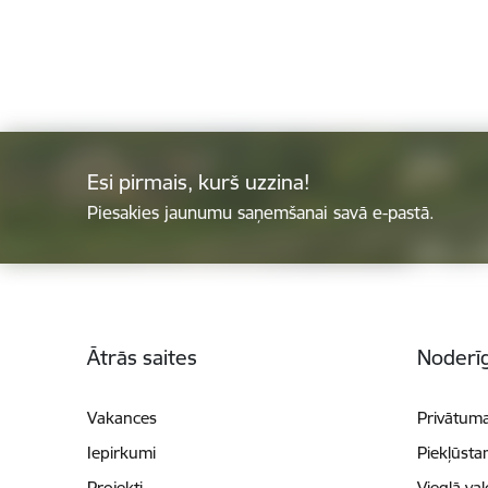
Esi pirmais, kurš uzzina!
Piesakies jaunumu saņemšanai savā e-pastā.
Kājene
Ātrās saites
Noderīg
Vakances
Privātuma
Iepirkumi
Piekļūsta
Projekti
Vieglā va