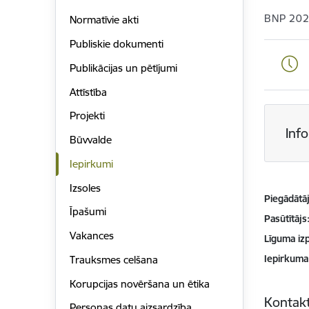
BNP 202
Normatīvie akti
Publiskie dokumenti
Publikācijas un pētījumi
Attīstība
Projekti
Inf
Būvvalde
Iepirkumi
Izsoles
Piegādātājs
Īpašumi
Pasūtītājs
Vakances
Līguma izp
Iepirkuma
Trauksmes celšana
Korupcijas novēršana un ētika
Kontakt
Personas datu aizsardzība