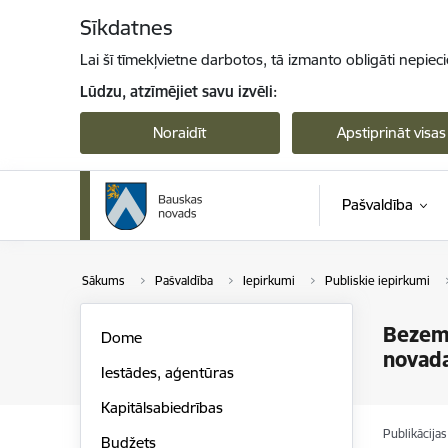
Pāriet uz lapas saturu
Sīkdatnes
Lai šī tīmekļvietne darbotos, tā izmanto obligāti nepiec
Lūdzu, atzīmējiet savu izvēli:
Noraidīt
Apstiprināt visas
Pašvaldība
Sākums
Pašvaldība
Iepirkumi
Publiskie iepirkumi
Bezemi
Dome
novada
Iestādes, aģentūras
Kapitālsabiedrības
Publikācija
Budžets