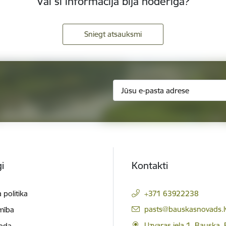
Vai šī informācija bija noderīga?
Sniegt atsauksmi
i
Kontakti
 politika
+371 63922238
E-pasts:
pasts@bauskasnovads.l
mība
Uzvaras iela 1, Bauska,
loda