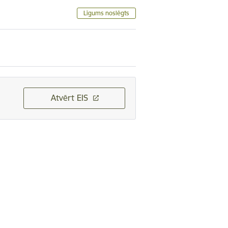
Līgums noslēgts
Atvērt EIS