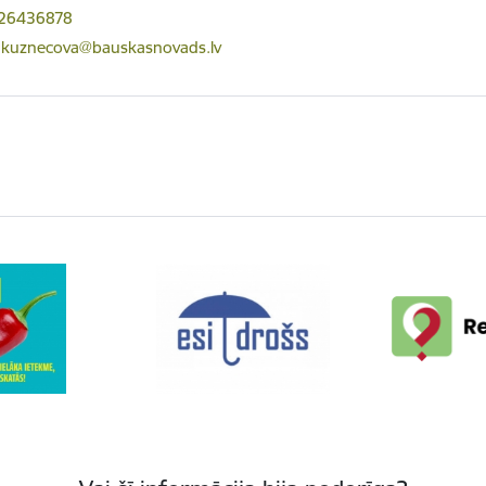
 26436878
ts:
.kuznecova@bauskasnovads.lv