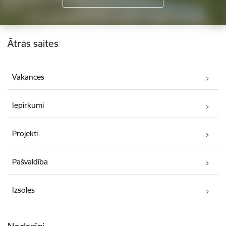
Kājene
Ātrās saites
Vakances
Iepirkumi
Projekti
Pašvaldība
Izsoles