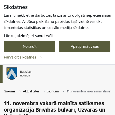
Pāriet uz lapas saturu
Sīkdatnes
Spied
lai meklētu
Enter
Lai šī tīmekļvietne darbotos, tā izmanto obligāti nepieciešamās
sīkdatnes. Ar Jūsu piekrišanu papildus šajā vietnē var tikt
izmantotas statistikas un sociālo mediju sīkdatnes.
Lūdzu, atzīmējiet savu izvēli:
Noraidīt
Apstiprināt visas
Pārvaldīt sīkdatnes
Sākums
Aktualitātes
Jaunumi
11. novembra vakarā mainīta satiks
11. novembra vakarā mainīta satiksmes
organizācija Brīvības bulvārī, Uzvaras un