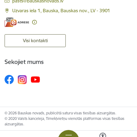
E-pasts:
pasts@bauskasnovads.lv
Uzvaras iela 1, Bauska, Bauskas nov., LV - 3901
Visi kontakti
Sekojiet mums
© 2026 Bauskas novads, publicētā satura visas tiesības aizsargātas.
© 2020 Valsts kanceleja, Tīmekļvietņu vienotās platformas visas tiesības
aizsargātas.