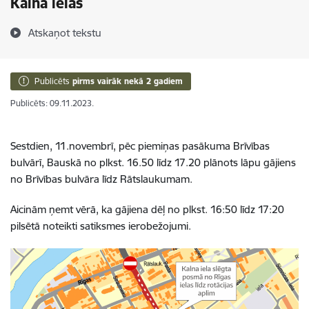
Kalna ielās
Atskaņot tekstu
Publicēts
pirms vairāk nekā 2 gadiem
Publicēts: 09.11.2023.
Sestdien, 11.novembrī, pēc piemiņas pasākuma Brīvības
bulvārī, Bauskā no plkst. 16.50 līdz 17.20 plānots lāpu gājiens
no Brīvības bulvāra līdz Rātslaukumam.
Aicinām ņemt vērā, ka gājiena dēļ no plkst. 16:50 līdz 17:20
pilsētā noteikti satiksmes ierobežojumi.