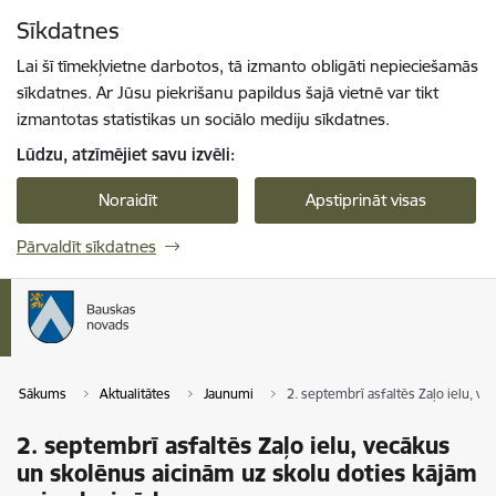
Pāriet uz lapas saturu
Sīkdatnes
Spied
lai meklētu
Enter
Lai šī tīmekļvietne darbotos, tā izmanto obligāti nepieciešamās
sīkdatnes. Ar Jūsu piekrišanu papildus šajā vietnē var tikt
izmantotas statistikas un sociālo mediju sīkdatnes.
Lūdzu, atzīmējiet savu izvēli:
Noraidīt
Apstiprināt visas
Pārvaldīt sīkdatnes
Sākums
Aktualitātes
Jaunumi
2. septembrī asfaltēs Zaļo ielu, v
2. septembrī asfaltēs Zaļo ielu, vecākus
un skolēnus aicinām uz skolu doties kājām