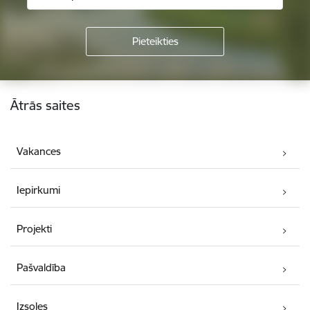
Kājene
Ātrās saites
Vakances
Iepirkumi
Projekti
Pašvaldība
Izsoles