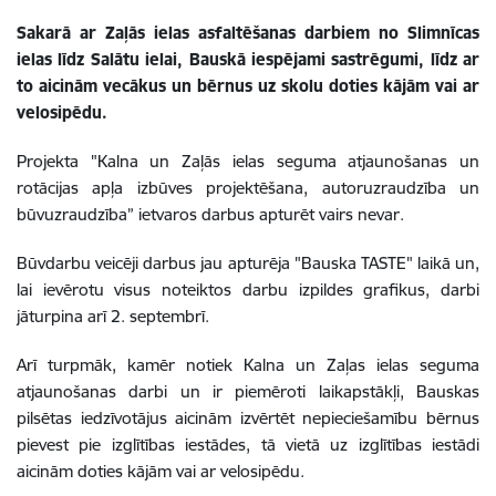
Sakarā ar Zaļās ielas asfaltēšanas darbiem no Slimnīcas
ielas līdz Salātu ielai, Bauskā iespējami sastrēgumi, līdz ar
to aicinām vecākus un bērnus uz skolu doties kājām vai ar
velosipēdu.
Projekta "Kalna un Zaļās ielas seguma atjaunošanas un
rotācijas apļa izbūves projektēšana, autoruzraudzība un
būvuzraudzība” ietvaros darbus apturēt vairs nevar.
Būvdarbu veicēji darbus jau apturēja "Bauska TASTE" laikā un,
lai ievērotu visus noteiktos darbu izpildes grafikus, darbi
jāturpina arī 2. septembrī.
Arī turpmāk, kamēr notiek Kalna un Zaļas ielas seguma
atjaunošanas darbi un ir piemēroti laikapstākļi, Bauskas
pilsētas iedzīvotājus aicinām izvērtēt nepieciešamību bērnus
pievest pie izglītības iestādes, tā vietā uz izglītības iestādi
aicinām doties kājām vai ar velosipēdu.