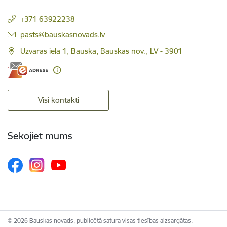
+371 63922238
E-pasts:
pasts@bauskasnovads.lv
Uzvaras iela 1, Bauska, Bauskas nov., LV - 3901
Visi kontakti
Sekojiet mums
© 2026 Bauskas novads, publicētā satura visas tiesības aizsargātas.