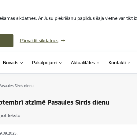
iešamās sīkdatnes. Ar Jūsu piekrišanu papildus šajā vietnē var tikt i
Pārvaldīt sīkdatnes
Novads
Pakalpojumi
Aktualitātes
Kontakti
Pasaules Sirds dienu
ptembrī atzīmē Pasaules Sirds dienu
ņot tekstu
29.09.2025.