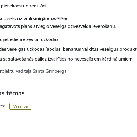
 pietiekami un regulāri.
a – ceļš uz veiksmīgām izvēlēm
sagatavots plāns atvieglo veselīga dzīvesveida ievērošanu.
nojiet ēdienreizes un uzkodas.
ties veselīgas uzkodas (ābolus, banānus vai citus veselīgus produkt
ga sagatavošanās palīdz izvairīties no neveselīgiem kārdinājumiem.
rojektu vadītāja Santa Grīnberga
tas tēmas
es:
Veselība