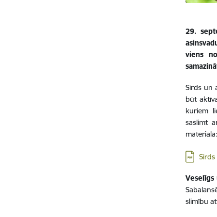
29. sept
asinsvad
viens no
samazinā
Sirds un a
būt aktīv
kuriem li
saslimt a
materiālā
Lejupielā
Sirds
Veselīgs 
Sabalansē
slimību at