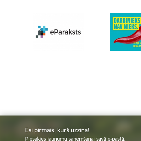
Esi pirmais, kurš uzzina!
Piesakies jaunumu saņemšanai savā e-pastā.