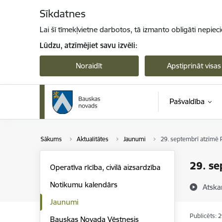
Pāriet uz lapas saturu
Sīkdatnes
Lai šī tīmekļvietne darbotos, tā izmanto obligāti nepiec
Lūdzu, atzīmējiet savu izvēli:
Noraidīt
Apstiprināt visas
Pašvaldība
Sākums
Aktualitātes
Jaunumi
29. septembrī atzīmē 
29. se
Operatīva rīcība, civilā aizsardzība
Notikumu kalendārs
Atska
Jaunumi
Publicēts: 
Bauskas Novada Vēstnesis