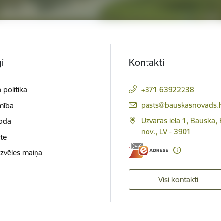
i
Kontakti
 politika
+371 63922238
E-pasts:
pasts@bauskasnovads.l
mība
Uzvaras iela 1, Bauska,
loda
nov., LV - 3901
te
izvēles maiņa
Visi kontakti