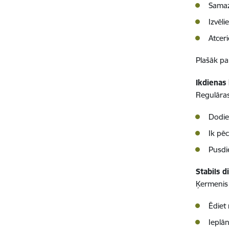
Samaz
Izvēl
Atcer
Plašāk pa
Ikdienas
Regulāras 
Dodie
Ik pēc
Pusdi
Stabils d
Ķermenis 
Ēdiet 
Ieplān