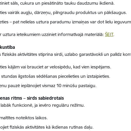
iniet sāls, cukura un piesātināto tauku daudzumu ikdienā.
ieties vairāk augļu, dārzeņu, pilngraudu produktus un pākšaugus.
ieties – pat nelielas uztura paradumu izmaiņas var dot lielu ieguvum
r uztura ieteikumiem uzziniet informatīvajā materiālā:
ŠEIT
.
 kustība
fiziskās aktivitātes stiprina sirdi, uzlabo garastāvokli un palīdz kon
ties kājām vai brauciet ar velosipēdu, kad vien iespējams.
 stundas ilgstošas sēdēšanas piecelieties un izstaipieties.
enu pauzē ieplānojiet vismaz 10 minūšu pastaigu.
ienas ritms – sirds sabiedrotais
labāk funkcionē, ja ievēro regulāru režīmu.
maltītes noteiktos laikos.
ojiet fiziskās aktivitātes kā ikdienas rutīnas daļu.