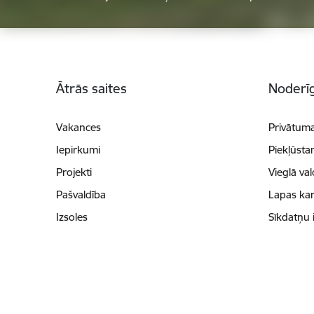
Kājene
Ātrās saites
Noderīg
Vakances
Privātuma
Iepirkumi
Piekļūsta
Projekti
Vieglā va
Pašvaldība
Lapas kar
Izsoles
Sīkdatņu 