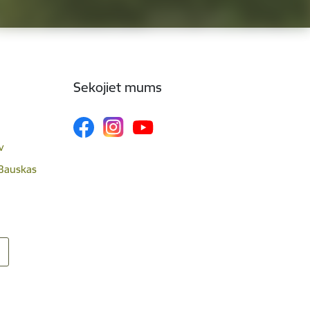
Sekojiet mums
v
 Bauskas