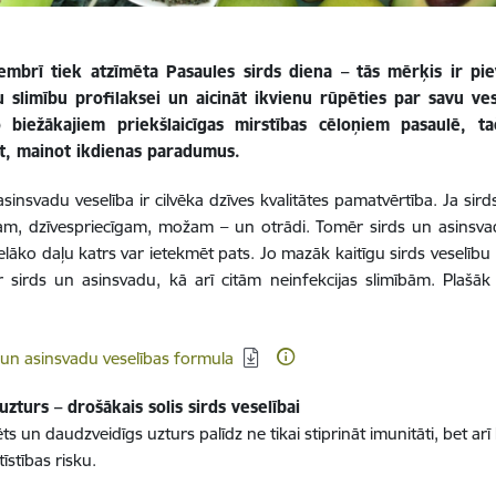
embrī tiek atzīmēta Pasaules sirds diena – tās mērķis ir pi
u slimību profilaksei un aicināt ikvienu rūpēties par savu ves
 biežākajiem priekšlaicīgas mirstības cēloņiem pasaulē, t
t, mainot ikdienas paradumus.
sinsvadu veselība ir cilvēka dzīves kvalitātes pamatvērtība. Ja sirds 
am, dzīvespriecīgam, možam – un otrādi. Tomēr sirds un asinsvadu v
elāko daļu katrs var ietekmēt pats. Jo mazāk kaitīgu sirds veselīb
r sirds un asinsvadu, kā arī citām neinfekcijas slimībām. Plašāk
:
dēt:
 un asinsvadu veselības formula
uzturs – drošākais solis sirds veselībai
ts un daudzveidīgs uzturs palīdz ne tikai stiprināt imunitāti, bet ar
tīstības risku.