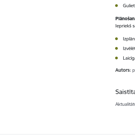
Guliet
Plānošan
Iepriekš 
Izplā
Izvēlē
Laicī
Autors:
p
Saistī
Aktualitāt