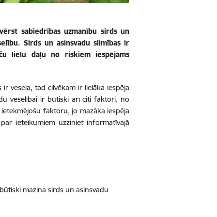
evērst sabiedrības uzmanību sirds un
elību. Sirds un asinsvadu slimības ir
aču lielu daļu no riskiem iespējams
ir vesela, tad cilvēkam ir lielāka iespēja
eselībai ir būtiski arī citi faktori, no
u ietekmējošu faktoru, jo mazāka iespēja
 par ieteikumiem uzziniet informatīvajā
ī būtiski mazina sirds un asinsvadu