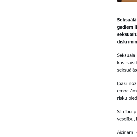
Seksuālā
gadiem l
seksuali
diskrimin
Seksuālā 
kas saist
seksuālās
Īpaši no
emocijām
risku pied
Slimību p
veselību, 
Aicinām 