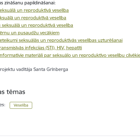
s zināšanu papildināšanai:
seksuālā un reproduktīvā veselība
eksuālā un reproduktīvā veselība
seksuālā un reproduktīvā veselība
ērnu un pusaudžu vecākiem
 ieteikumi seksuālās un reproduktīvās veselības uzturēšanai
ransmisīvās infekcijas (STI), HIV, hepatīti
 informatīvie materiāli par seksuālo un reproduktīvo veselību cilvē
rojektu vadītāja Santa Grīnberga
tas tēmas
es:
Veselība