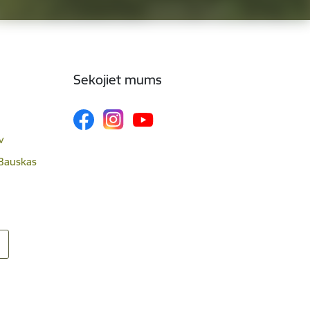
Sekojiet mums
v
 Bauskas