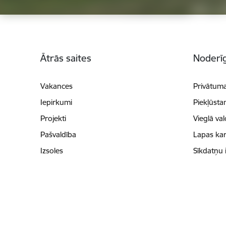
Kājene
Ātrās saites
Noderīg
Vakances
Privātuma
Iepirkumi
Piekļūsta
Projekti
Vieglā va
Pašvaldība
Lapas kar
Izsoles
Sīkdatņu 