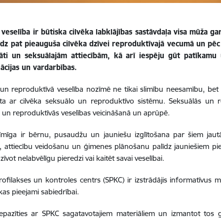
 veselība ir būtiska cilvēka labklājības sastāvdaļa visa mūža 
īdz pat pieauguša cilvēka dzīvei reproduktīvajā vecumā un pēc 
tāti un seksuālajām attiecībām, kā arī iespēju gūt patīkamu
ācijas un vardarbības.
un reproduktīvā veselība nozīmē ne tikai slimību neesamību, bet ar
īta ar cilvēka seksuālo un reproduktīvo sistēmu.
Seksuālās un re
 un reproduktīvās veselības veicināšanā un aprūpē.
zīmīga ir bērnu, pusaudžu un jauniešu izglītošana par šiem jau
, attiecību veidošanu un ģimenes plānošanu palīdz jauniešiem p
zīvot nelabvēlīgu pieredzi vai kaitēt savai veselībai.
rofilakses un kontroles centrs (SPKC) ir izstrādājis informatīvus
kas pieejami sabiedrībai.
iepazīties ar SPKC sagatavotajiem materiāliem un izmantot tos 