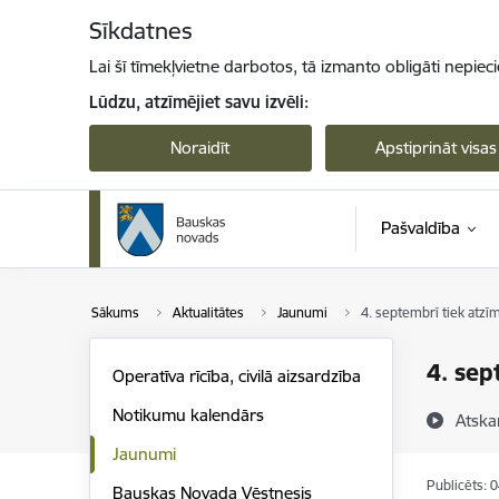
Pāriet uz lapas saturu
Sīkdatnes
Lai šī tīmekļvietne darbotos, tā izmanto obligāti nepiec
Lūdzu, atzīmējiet savu izvēli:
Noraidīt
Apstiprināt visas
Pašvaldība
Sākums
Aktualitātes
Jaunumi
4. septembrī tiek atzī
4. sep
Operatīva rīcība, civilā aizsardzība
Notikumu kalendārs
Atska
Jaunumi
Publicēts: 
Bauskas Novada Vēstnesis