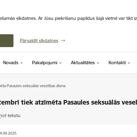
iešamās sīkdatnes. Ar Jūsu piekrišanu papildus šajā vietnē var tikt i
Pārvaldīt sīkdatnes
Novads
Pakalpojumi
Aktualitātes
Kontakti
mēta Pasaules seksuālās veselības diena
tembrī tiek atzīmēta Pasaules seksuālās vese
ņot tekstu
04.09.2025.