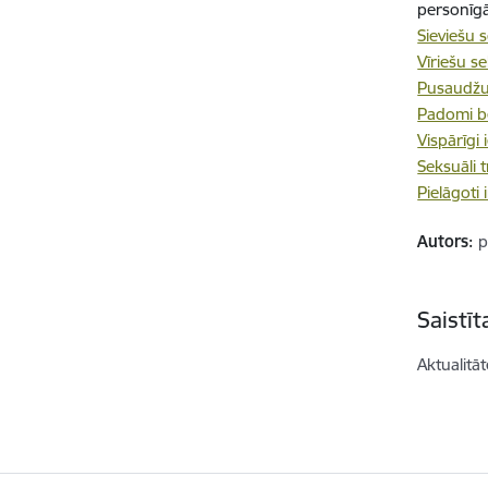
personīgā
Sieviešu 
Vīriešu s
Pusaudžu 
Padomi b
Vispārīgi
Seksuāli t
Pielāgoti
Autors:
p
Saistī
Aktualitāt