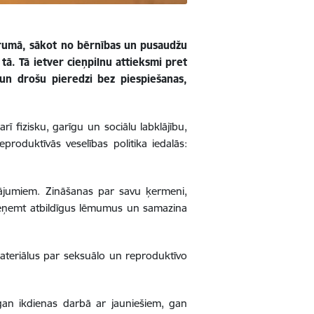
garumā, sākot no bērnības un pusaudžu
tā. Tā ietver cieņpilnu attieksmi pret
 un drošu pieredzi bez piespiešanas,
ī fizisku, garīgu un sociālu labklājību,
produktīvās veselības politika iedalās:
tājumiem. Zināšanas par savu ķermeni,
ieņemt atbildīgus lēmumus un samazina
 materiālus par seksuālo un reproduktīvo
gan ikdienas darbā ar jauniešiem, gan