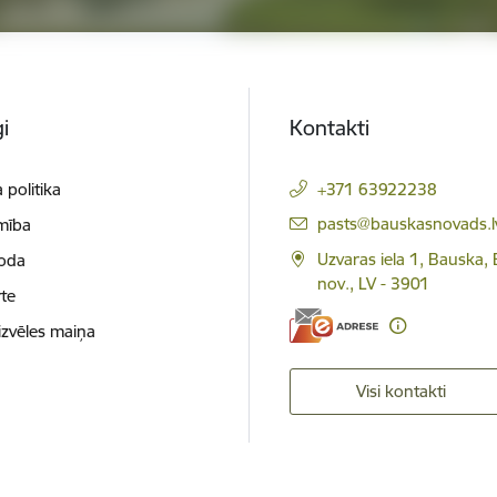
i
Kontakti
 politika
+371 63922238
E-pasts:
pasts@bauskasnovads.l
mība
Uzvaras iela 1, Bauska,
loda
nov., LV - 3901
te
izvēles maiņa
Visi kontakti