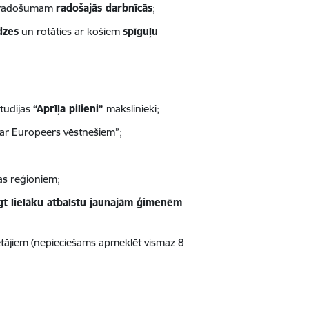
ļu radošumam
radošajās darbnīcās
;
dzes
un rotāties ar košiem
spīguļu
studijas
“Aprīļa pilieni”
mākslinieki;
ar Europeers vēstnešiem”;
as reģioniem;
t lielāku atbalstu jaunajām ģimenēm
ājiem (nepieciešams apmeklēt vismaz 8