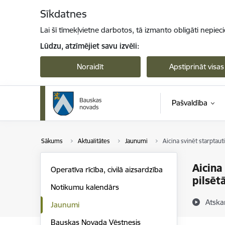
Pāriet uz lapas saturu
Sīkdatnes
Lai šī tīmekļvietne darbotos, tā izmanto obligāti nepiec
Lūdzu, atzīmējiet savu izvēli:
Noraidīt
Apstiprināt visas
Pašvaldība
Sākums
Aktualitātes
Jaunumi
Aicina svinēt starptau
Aicina
Operatīva rīcība, civilā aizsardzība
pilsētā
Notikumu kalendārs
Atska
Jaunumi
Bauskas Novada Vēstnesis