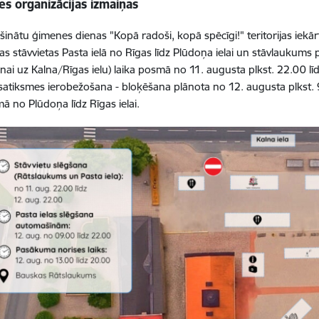
s organizācijas izmaiņas
šinātu ģimenes dienas "Kopā radoši, kopā spēcīgi!" teritorijas iekā
as stāvvietas Pasta ielā no Rīgas līdz Plūdoņa ielai un stāvlaukums
nai uz Kalna/Rīgas ielu) laika posmā no 11. augusta plkst. 22.00 lī
satiksmes ierobežošana - bloķēšana plānota no 12. augusta plkst. 9
mā no Plūdoņa līdz Rīgas ielai.