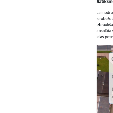
Satiksme
Lai nodro
ierobežot
izbraukša
absolūta 
ielas pos