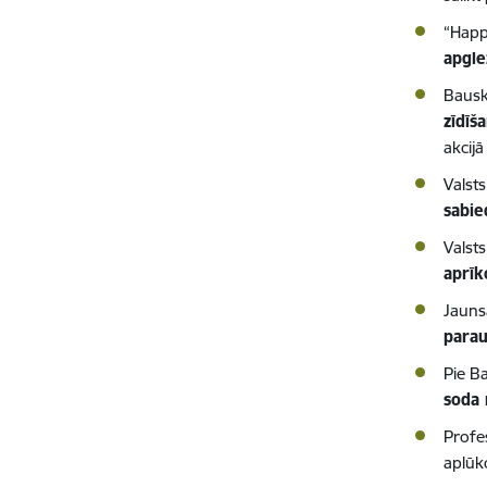
“Happy
apgl
Bausk
zīdīš
akcij
Valsts
sabie
Valsts
aprī
Jauns
para
Pie B
soda
Profe
aplūk