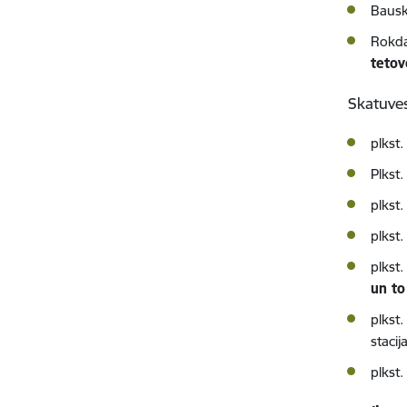
Bausk
Rokda
teto
Skatuves
plkst
Plkst.
plkst
plkst
plkst.
un to
plkst
stacij
plkst