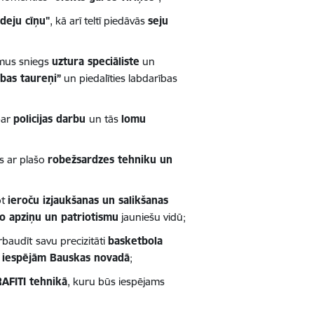
"deju cīņu"
, kā arī teltī piedāvās
seju
omus sniegs
uztura speciāliste
un
ības taureņi”
un piedalīties labdarības
par
policijas darbu
un tās
lomu
es ar plašo
robežsardzes tehniku un
ot
ieroču izjaukšanas un salikšanas
ko apziņu un patriotismu
jauniešu vidū;
rbaudīt
savu precizitāti
basketbola
s iespējām Bauskas novadā
;
RAFITI tehnikā
, kuru būs iespējams