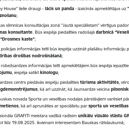
 House” lielie draugi -
lācis un panda
- izaicinās apmeklētājus uz
eznošanu
;
as slimnīcas konsultācijas zonā “Jautā speciālistam” vērtīgus pad
anas konsultante
. Būs iespēja piedalīties radošajā
darbnīcā “Vesel
ā
“Drosmes kaste”
;
 policijas informācijas teltī būs iespēja uzzināt plašāku informāciju 
drības drošības nodrošināšanā
;
 robežsardzes informācijas teltī
apmeklētājiem būs iespēja iepazīti
kojumu
, iespēja satikt
kinologu
;
ardzes centrs piedāvās iespēju piedalīties
tūrisma aktivitātēs
, vēr
ugdemonstrējumus
, kā arī uzzināt, kā Jaunsardze veicina
pilsonis
auskas novada Sporta un veselības nodaļas pārstāvjiem varēsiet pā
 metienos
, kā arī aprunāties ar speciālistu par
sporta un veselība
sionāla GRAFITI meistara vadībā radīsim
unikālu vizuālo stāstu G
ot līdz 19.08.2025. ikvienam interesentam Bauskas rātslaukumā;