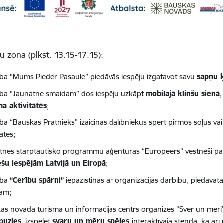
šu zona
(plkst. 13.15-17.15):
ība “Mums Pieder Pasaule” piedāvās iespēju izgatavot savu
sapņu 
ība “Jaunatne smaidam” dos iespēju uzkāpt
mobilajā klinšu sienā
,
ma aktivitātēs
;
ba “Bauskas Prātnieks” izaicinās dalībniekus spert pirmos soļus vai 
tātēs;
tnes starptautisko programmu aģentūras “Europeers” vēstneši past
ešu iespējām Latvijā un Eiropā
;
ība
“Cerību spārni”
iepazīstinās ar organizācijas darbību, piedāvāt
jām;
as novada tūrisma un informācijas centrs organizēs “Sver un mēri”
puzles
, izspēlēt
svaru un mēru spēles
interaktīvajā stendā, kā arī