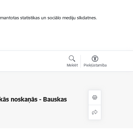
zmantotas statistikas un sociālo mediju sīkdatnes.
Meklēt
Piekļūstamība
skās noskaņās - Bauskas