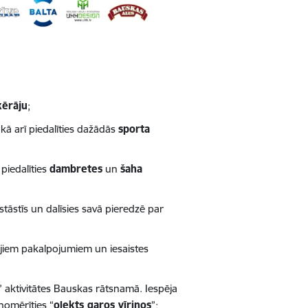
ķērāju
;
 kā arī piedalīties dažādās
sporta
piedalīties
dambretes
un
šaha
āstīs un dalīsies savā pieredzē par
ajiem pakalpojumiem un iesaistes
 aktivitātes Bauskas rātsnamā. Iespēja
 nomērīties “
olekts garos vīriņos
”;