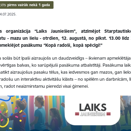
cēts
pirms vairāk nekā 1 gada
24.07.2025.
s organizācija “Laiks Jauniešiem”, atzīmējot Starptautis
ntu - mazu un lielu - otrdien, 12. augustā, no plkst. 13.00 lī
apmeklējot pasākumu “Kopā radoši, kopā spēcīgi!”
solās būt īpaši aizraujošs un daudzveidīgs – ikvienam apmeklētāja
 vērtīgas balvas, ko sarūpējuši pasākuma atbalstītāji. Pasākuma lai
satikt aizraujošus pasaku tēlus, kas iedvesmos gan mazos, gan lielo
 radošu un interaktīvu aktivitāšu klāsts – no spēlēm un darbnīcām, 
 radot neaizmirstamu pieredzi visai ģimenei.