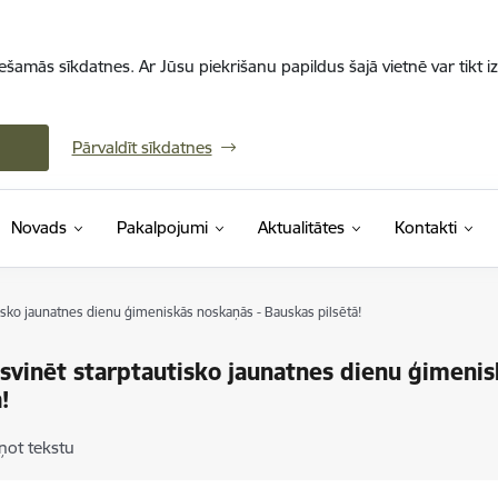
iešamās sīkdatnes. Ar Jūsu piekrišanu papildus šajā vietnē var tikt i
Pārvaldīt sīkdatnes
Novads
Pakalpojumi
Aktualitātes
Kontakti
tisko jaunatnes dienu ģimeniskās noskaņās - Bauskas pilsētā!
 svinēt starptautisko jaunatnes dienu ģimeni
!
ņot tekstu