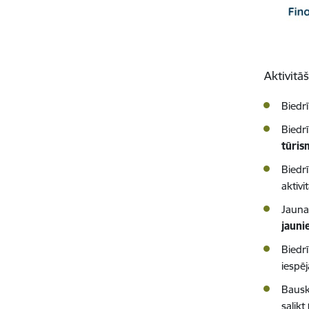
Aktivitā
Biedr
Biedr
tūris
Biedrī
aktivi
Jauna
jauni
Biedr
iespē
Bausk
salikt