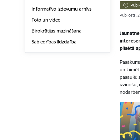
Publi
Informatīvo izdevumu arhīvs
Publicēts: 
Foto un video
Birokrātijas mazināšana
Jaunatne
interese
Sabiedrības līdzdalība
pilsētā 
Pasākums 
un laimēt
pasaulē: 
izzinošu,
nodarbēm,