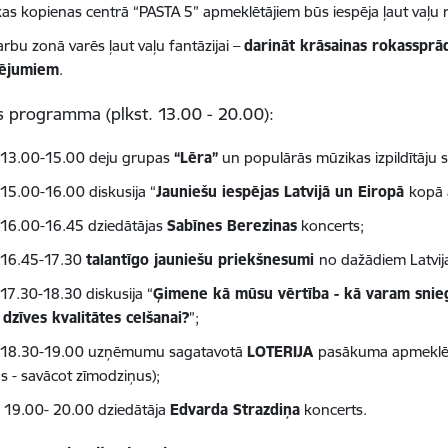
as kopienas centrā “PASTA 5” apmeklētājiem būs iespēja ļaut va
rbu zonā varēs ļaut vaļu fantāzijai –
darināt krāsainas rokassprā
vējumiem
.
 programma (plkst. 13.00 - 20.00):
. 13.00-15.00 deju grupas
“Lēra”
un populārās mūzikas izpildītāju 
 15.00-16.00 diskusija “
Jauniešu iespējas Latvijā un Eiropā
kopā 
. 16.00-16.45 dziedātājas
Sabīnes Berezinas
koncerts;
. 16.45-17.30
talantīgo jauniešu priekšnesumi
no dažādiem Latvij
 17.30-18.30 diskusija “
Ģimene kā mūsu vērtība - kā varam snieg
 dzīves kvalitātes celšanai?
”;
. 18.30-19.00 uzņēmumu sagatavotā
LOTERIJA
pasākuma apmeklēt
as - savācot zīmodziņus);
. 19.00- 20.00 dziedātāja
Edvarda Strazdiņa
koncerts.