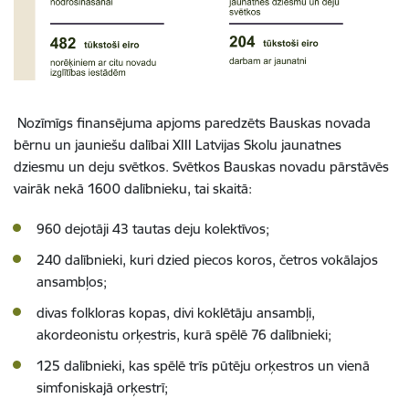
Nozīmīgs finansējuma apjoms paredzēts Bauskas novada
bērnu un jauniešu dalībai XIII Latvijas Skolu jaunatnes
dziesmu un deju svētkos. Svētkos Bauskas novadu pārstāvēs
vairāk nekā 1600 dalībnieku, tai skaitā:
960 dejotāji 43 tautas deju kolektīvos;
240 dalībnieki, kuri dzied piecos koros, četros vokālajos
ansambļos;
divas folkloras kopas, divi koklētāju ansambļi,
akordeonistu orķestris, kurā spēlē 76 dalībnieki;
125 dalībnieki, kas spēlē trīs pūtēju orķestros un vienā
simfoniskajā orķestrī;