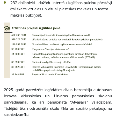
232 dalībnieki – dažādu interešu izglītības pulciņu pārstāvji
(tai skaitā vizuālās un vizuāli plastiskās mākslas un teātra
mākslas pulciņos).
2025. gadā paredzēts iegādāties divus bezemisiju autobusus
Iecavas vidusskolas un Uzvaras pamatskolas skolēnu
pārvadāšanai, kā arī pansionāta “Atvasara” vajadzībām.
Tādējādi tiks nodrošināta skolu tīkla un sociālo pakalpojumu
sasniedzamība.