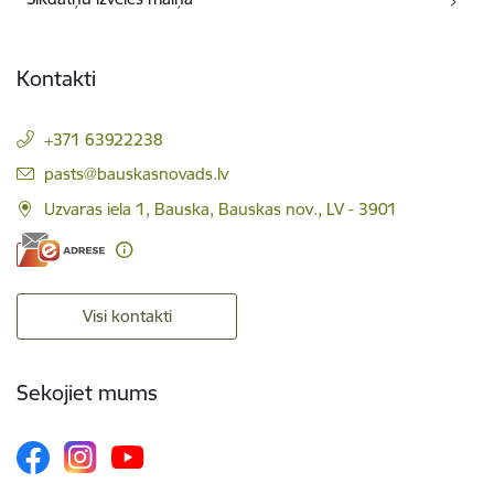
Kontakti
+371 63922238
E-pasts:
pasts@bauskasnovads.lv
Uzvaras iela 1, Bauska, Bauskas nov., LV - 3901
Visi kontakti
Sekojiet mums