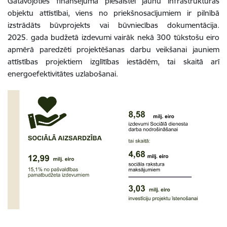
Gatavojoties finansējuma piesaistei jaunu infrastruktūras
objektu attīstībai, viens no priekšnosacījumiem ir pilnībā
izstrādāts būvprojekts vai būvniecības dokumentācija.
2025. gada budžetā izdevumi vairāk nekā 300 tūkstošu eiro
apmērā paredzēti projektēšanas darbu veikšanai jauniem
attīstības projektiem izglītības iestādēm, tai skaitā arī
energoefektivitātes uzlabošanai.