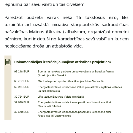
lepnumu par savu valsti un tās cilvēkiem.
Paredzot budžetā vairāk nekā 15 tūkstošus eiro, tiks
turpināta arī uzsāktā iniciatīva starptautiskās sadraudzības
pašvaldības Malinas (Ukraina) atbalstam, organizējot nometni
bērniem, kuri ir cietuši no karadarbības savā valstī un kuriem
nepieciešama droša un atbalstoša vide.