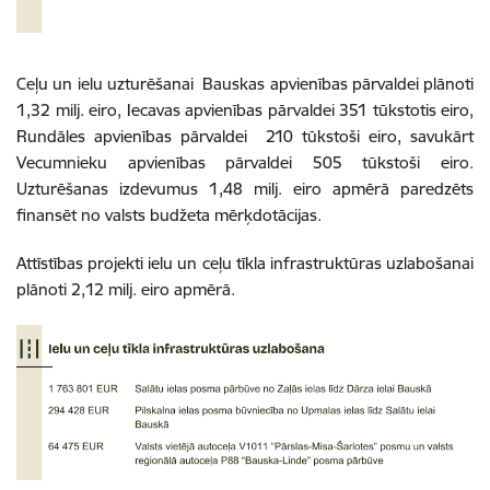
Ceļu un ielu uzturēšanai Bauskas apvienības pārvaldei plānoti
1,32 milj. eiro, Iecavas apvienības pārvaldei 351 tūkstotis eiro,
Rundāles apvienības pārvaldei 210 tūkstoši eiro, savukārt
Vecumnieku apvienības pārvaldei 505 tūkstoši eiro.
Uzturēšanas izdevumus 1,48 milj. eiro apmērā paredzēts
finansēt no valsts budžeta mērķdotācijas.
Attīstības projekti ielu un ceļu tīkla infrastruktūras uzlabošanai
plānoti 2,12 milj. eiro apmērā.