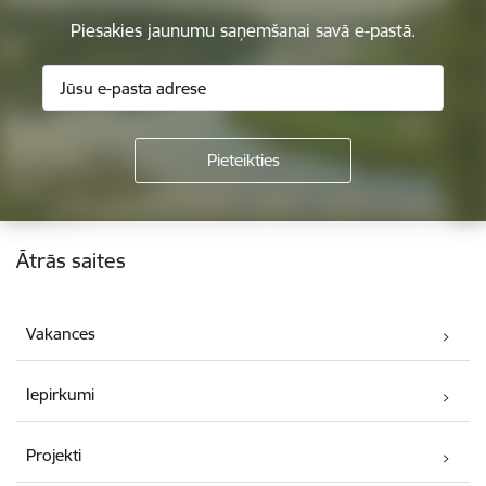
Piesakies jaunumu saņemšanai savā e-pastā.
Kājene
Ātrās saites
Vakances
Iepirkumi
Projekti