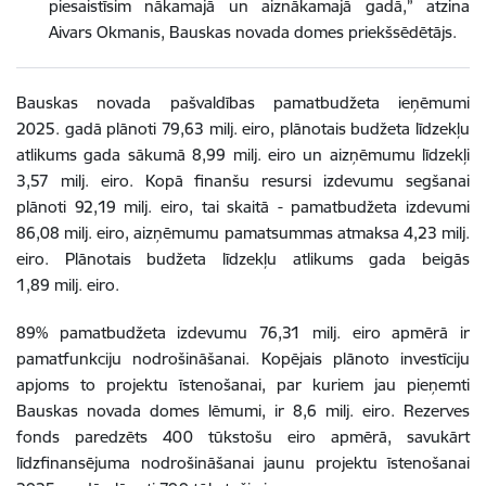
piesaistīsim nākamajā un aiznākamajā gadā,”
atzina
Aivars Okmanis, Bauskas novada domes priekšsēdētājs.
Bauskas novada pašvaldības pamatbudžeta ieņēmumi
2025. gadā plānoti 79,63 milj. eiro,
plānotais budžeta līdzekļu
atlikums
gada sākumā 8,99 milj. eiro un aizņēmumu līdzekļi
3,57 milj. eiro. Kopā finanšu resursi izdevumu segšanai
plānoti 92,19 milj. eiro, tai skaitā - pamatbudžeta izdevumi
86,08 milj. eiro, aizņēmumu pamatsummas atmaksa 4,23 milj.
eiro. Plānotais budžeta līdzekļu atlikums gada beigās
1,89 milj. eiro.
89% pamatbudžeta izdevumu 76,31 milj. eiro apmērā ir
pamatfunkciju nodrošināšanai. Kopējais plānoto investīciju
apjoms to projektu īstenošanai, par kuriem jau pieņemti
Bauskas novada domes lēmumi, ir 8,6 milj. eiro. Rezerves
fonds paredzēts 400 tūkstošu eiro apmērā, savukārt
līdzfinansējuma nodrošināšanai jaunu projektu īstenošanai