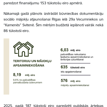
paredzot finansējumu 153 tūkstošu eiro
apmērā.
Nākamajā gadā plānots izstrādāt būvniecības dokumentāciju
sociālo mājokļu atjaunošanai Rīgas ielā 29a Vecumniekos un
“Kamenēs” Svitenē. Šim mērķim budžetā ieplānoti vairāk nekā
86 tūkstoši eiro.
2025. gadā 187 tūkstoši eiro paredzēti publiskās ārtelpas