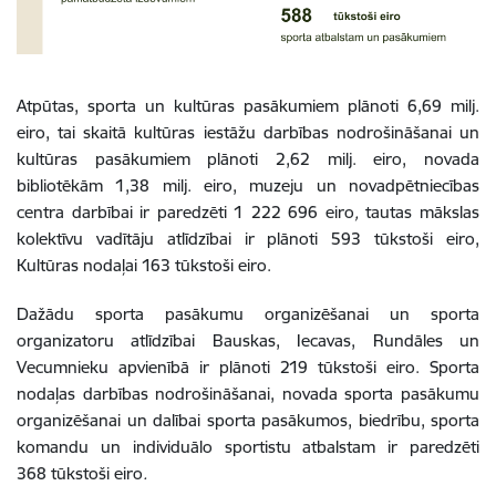
Atpūtas, sporta un kultūras pasākumiem plānoti 6,69 milj.
eiro, tai skaitā kultūras iestāžu darbības nodrošināšanai un
kultūras pasākumiem plānoti 2,62 milj. eiro, novada
bibliotēkām 1,38 milj. eiro, muzeju un novadpētniecības
centra darbībai ir paredzēti 1 222 696 eiro
,
tautas mākslas
kolektīvu vadītāju atlīdzībai ir plānoti 593 tūkstoši eiro,
Kultūras nodaļai 163 tūkstoši eiro.
Dažādu sporta pasākumu organizēšanai un sporta
organizatoru atlīdzībai Bauskas, Iecavas, Rundāles un
Vecumnieku apvienībā ir plānoti 219 tūkstoši eiro. Sporta
nodaļas darbības nodrošināšanai, novada sporta pasākumu
organizēšanai un dalībai sporta pasākumos, biedrību, sporta
komandu un individuālo sportistu atbalstam ir paredzēti
368
tūkstoši eiro
.