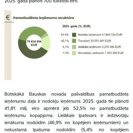
2025. gadā plānoti 700 tūkstoši eiro.
Būtiskākā Bauskas novada pašvaldības pamatbudžeta
ieņēmumu daļa ir nodokļu ieņēmumi. 2025. gadā tie plānoti
41,81 milj. eiro apmērā jeb 52,5% no pamatbudžeta
ieņēmumu kopapjoma. Lielākais īpatsvars ir iedzīvotāju
ienākuma nodoklim (46,9% no kopējiem ieņēmumiem) un
nekustamā īpašuma nodoklim (5,4% no kopējiem