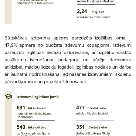
Būtiskākais izdevumu apjoms paredzēts izglītības jomai –
47,9% apmērā no budžeta izdevumu kopapjoma. Izdevumi
paredzēti izglītības iestāžu uzturēšanai, ar izglītību saistīto
pasākumu īstenošanai, pedagogu un pārējo darbinieku
atlīdzībai, mācību līdzekļu iegādei, Izglītības nodaļas un darba
ar jaunatni nodrošināšanai, ēdināšanas izdevumiem, skolēnu
pārvadājumiem un projektu īstenošanai.