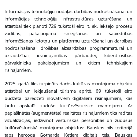
Informācijas tehnoloģiju nodaļas darbības nodrošināšanai un
informācijas tehnoloģiju infrastruktūras uzturēšanai un
attīstībai tiek plānoti 729 tūkstoši eiro, t. sk.
iekšējo
procesu
vadības, pakalpojumu sniegšanas un sabiedrības
informēšanas lietotņu un platformu uzturēšanai un darbības
nodrošināšanai, drošības aizsardzības programmatūrai un
uzraudzībai, ievainojamības pārbaudei, kiberdrošības
pārvaldnieka pakalpojumiem un citiem tehniskajiem
risinājumiem.
2025. gadā tiks turpināts darbs kultūras mantojuma objektu
attīstībai un iekļaušanai tūrisma apritē. 69 tūkstoši eiro
budžetā paredzēti inovatīviem digitāliem risinājumiem, kas
ļautu apskatīt zudušo kultūrvēsturisko mantojumu. Ar
paplašinātās (augmentētās) realitātes risinājumiem tiks radītas
vizualizācijas, iedzīvinot vēsturiskās personības un zudušus
kultūrvēsturiskā mantojuma objektus: Bauskas pils teritorijā
taps hercoga Gotharda Ketlera digitāls tēls, Bauskas