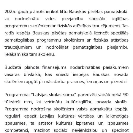
2025. gadā plānots ierīkot liftu Bauskas pilsētas pamatskolā,
lai nodrošinātu vides pieejamību speciālo izglītības
programmu skolēniem ar fiziskās attīstības traucējumiem. Tas
radīs iespēju Bauskas pilsētas pamatskolā licencēt speciālās
pamatizglītības programmu skolēniem ar fiziskās attīstības
traucējumiem un nodrošināt pamatizglītības pieejamību
lielākam skaitam skolēnu.
Budžetā plānots finansējums nodarbinātības pasākumiem
vasaras brīvlaikā, kas sniedz iespējas Bauskas novada
skolēniem apgūt pirmās darba prasmes, iemaņas un pieredzi.
Programmai “Latvijas skolas soma” paredzēti vairāk nekā 90
tūkstoši eiro, lai veicinātu kultūrizglītību novada skolās.
Programma nodrošina skolēniem valsts apmaksātu iespēju
regulāri iepazīt Latvijas kultūras vērtības un laikmetīgās
izpausmes, tā attīstot kultūras izpratnes un izpausmes
kompetenci, mazinot sociālo nevienlīdzību un spēcinot