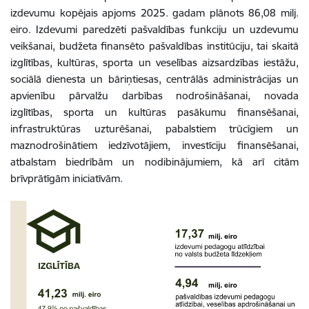
izdevumu kopējais apjoms 2025. gadam plānots 86,08 milj.
eiro. Izdevumi paredzēti pašvaldības funkciju un uzdevumu
veikšanai, budžeta finansēto pašvaldības institūciju, tai skaitā
izglītības, kultūras, sporta un veselības aizsardzības iestāžu,
sociālā dienesta un bāriņtiesas, centrālās administrācijas un
apvienību pārvalžu darbības nodrošināšanai, novada
izglītības, sporta un kultūras pasākumu finansēšanai,
infrastruktūras uzturēšanai, pabalstiem trūcīgiem un
maznodrošinātiem iedzīvotājiem, investīciju finansēšanai,
atbalstam biedrībām un nodibinājumiem, kā arī citām
brīvprātīgām iniciatīvām.