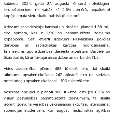
kabineta 2024. gada 27. augusta lēmumā noteiktajiem
ierobežojumiem: ne vairāk kā 2,6% apmērā, nepalielinot
kopējo amata vietu skaitu publiskajā sektorā.
Izdevumi sabiedriskajai kārtībai un drošībai plānoti 1,68 milj.
eiro apmērā, kas ir 1,9% no pamatbudžeta izdevumu
kopapjoma. Šeit ietverti izdevumi Pašvaldības policijas
darbības un sabiedriskās kārtības nodrošināšanai,
finansējums ugunsdzēsības dienesta atbalstam Bārbelē un
Skaistkalnē, kā arī civilajai aizsardzībai un darba drošībai.
Vides aizsardzībai plānoti 488 tūkstoši eiro, tai skaitā
atkritumu apsaimniekošanai 242 tūkstoši eiro un sadzīves
notekūdeņu apsaimniekošanai – 100 tūkstoši eiro.
Veselības aprūpei ir plānoti 106 tūkstoši eiro jeb 0,1% no
visiem pašvaldības pamatbudžeta izdevumiem, tai skaitā
ietverti izdevumi veselības veicināšanas aktivitāšu īstenošanai,
stipendijas studentiem, kuri apgūst medicīniskās izglītības