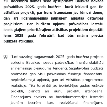
19. decembra domes sēdē apstiprināts Bauskas novada
pašvaldības 2025. gada budžets, kurā iekļauti gan tie
attīstības projekti, par kuru īstenošanu jau lēmusi dome,
gan arī līdzfinansējums jaunajiem augstas gatavības
projektiem. Par budžeta apjomu pašvaldības iestāžu
iesniegtajiem prioritārajiem attīstības projektiem deputāti
lems 2025. gada februārī, kad būs zināms precīzs
budžeta atlikums.
“Ļoti savlaicīgi sagatavotais 2025. gada budžeta projekts
apliecina Bauskas novada pašvaldības finanšu stabilitāti
ar nemainīgu pieauguma tendenci. Sagatavotais budžets
nodrošina gan visu pašvaldības funkciju finansēšanu
nepieciešamajā apjomā, gan arī Attīstības programmas
realizāciju. Tiks turpināti jau iepriekšējos gados iesāktie
projekti, plānota arī jaunu projektu īstenošana.
Finansējums atvēlēts arī būvdokumentācijas izstrādei
jaunām iecerēm, kuru realizēšanai finansējumu