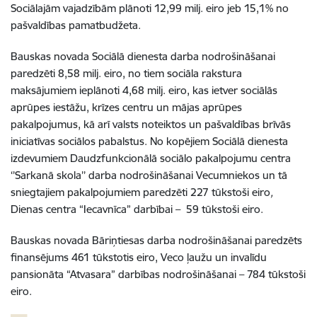
Sociālajām vajadzībām plānoti 12,99 milj. eiro jeb 15,1% no
pašvaldības pamatbudžeta.
Bauskas novada Sociālā dienesta darba nodrošināšanai
paredzēti 8,58 milj. eiro, no tiem sociāla rakstura
maksājumiem ieplānoti 4,68 milj. eiro, kas ietver sociālās
aprūpes iestāžu, krīzes centru un mājas aprūpes
pakalpojumus, kā arī valsts noteiktos un pašvaldības brīvās
iniciatīvas sociālos pabalstus. No kopējiem Sociālā dienesta
izdevumiem
Daudzfunkcionālā sociālo pakalpojumu centra
‘’Sarkanā skola’’ darba nodrošināšanai Vecumniekos un tā
sniegtajiem pakalpojumiem paredzēti 227 tūkstoši eiro
,
Dienas centra “Iecavnīca” darbībai – 59 tūkstoši
eiro.
Bauskas novada Bāriņtiesas darba nodrošināšanai paredzēts
finansējums 461 tūkstotis eiro, Veco ļaužu un invalīdu
pansionāta “Atvasara” darbības nodrošināšanai – 784 tūkstoši
eiro.