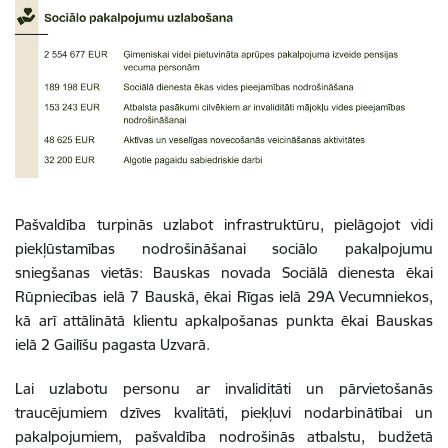
Pašvaldība turpinās uzlabot infrastruktūru, pielāgojot vidi
piekļūstamības nodrošināšanai sociālo pakalpojumu
sniegšanas vietās: Bauskas novada Sociālā dienesta ēkai
Rūpniecības ielā 7 Bauskā, ēkai Rīgas ielā 29A Vecumniekos,
kā arī attālinātā klientu apkalpošanas punkta ēkai Bauskas
ielā 2 Gailīšu pagasta Uzvarā.
Lai uzlabotu personu ar invaliditāti un pārvietošanās
traucējumiem dzīves kvalitāti, piekļuvi nodarbinātībai un
pakalpojumiem, pašvaldība nodrošinās atbalstu, budžetā