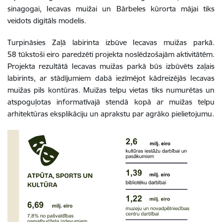
sinagogai, Iecavas muižai un Bārbeles kūrorta mājai tiks
veidots digitāls modelis.
Turpināsies Zaļā labirinta izbūve Iecavas muižas parkā.
58 tūkstoši eiro
paredzēti projekta noslēdzošajām aktivitātēm.
Projekta rezultātā Iecavas muižas parkā būs izbūvēts zaļais
labirints, ar stādījumiem dabā iezīmējot kādreizējās Iecavas
muižas pils kontūras. Muižas telpu vietas tiks numurētas un
atspoguļotas informatīvajā stendā kopā ar muižas telpu
arhitektūras eksplikāciju un aprakstu par agrāko pielietojumu.