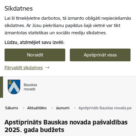
Pāriet uz lapas saturu
Sīkdatnes
Spied
lai meklētu
Enter
Lai šī tīmekļvietne darbotos, tā izmanto obligāti nepieciešamās
sīkdatnes. Ar Jūsu piekrišanu papildus šajā vietnē var tikt
izmantotas statistikas un sociālo mediju sīkdatnes.
Lūdzu, atzīmējiet savu izvēli:
Noraidīt
Apstiprināt visas
Pārvaldīt sīkdatnes
Sākums
Aktualitātes
Jaunumi
Apstiprināts Bauskas novada pašva
Apstiprināts Bauskas novada pašvaldības
2025. gada budžets