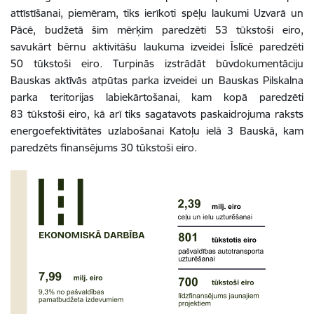
attīstīšanai, piemēram, tiks ierīkoti spēļu laukumi Uzvarā un
Pācē, budžetā šim mērķim paredzēti 53 tūkstoši eiro,
savukārt bērnu aktivitāšu laukuma izveidei Īslīcē paredzēti
50 tūkstoši eiro
.
Turpinās izstrādāt būvdokumentāciju
Bauskas aktīvās atpūtas parka izveidei un Bauskas Pilskalna
parka teritorijas labiekārtošanai, kam kopā paredzēti
83 tūkstoši eiro, kā arī tiks sagatavots paskaidrojuma raksts
energoefektivitātes uzlabošanai Katoļu ielā 3 Bauskā, kam
paredzēts finansējums 30 tūkstoši eiro.