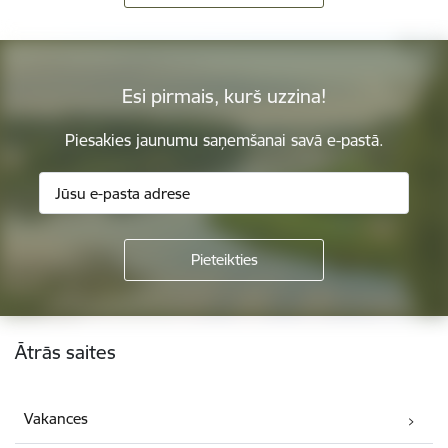
Esi pirmais, kurš uzzina!
Piesakies jaunumu saņemšanai savā e-pastā.
Kājene
Ātrās saites
Vakances