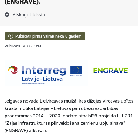
(ENGRAVE).
Atskaņot tekstu
Publicēts
pirms vairāk nekā 8 gadiem
Publicēts: 20.06.2018.
Jelgavas novada Lielvircavas muižā, kas dižojas Vircavas upītes
krastā, notika Latvijas – Lietuvas pārrobežu sadarbības
programmas 2014. – 2020. gadam atbalstītā projekta LLI-291
“Zaļās infrastruktūras pilnveidošana zemieņu upju ainavā”
(ENGRAVE) atklāšana.