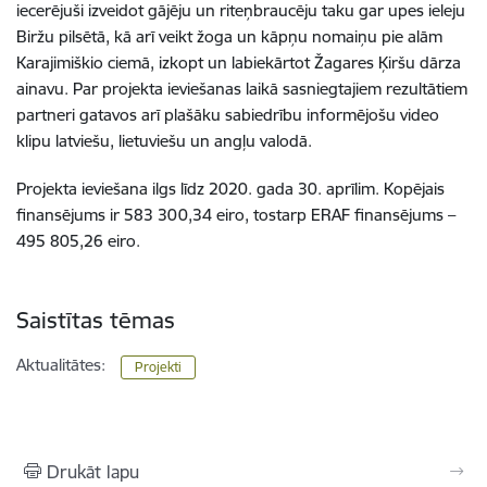
iecerējuši izveidot gājēju un riteņbraucēju taku gar upes ieleju
Biržu pilsētā, kā arī veikt žoga un kāpņu nomaiņu pie alām
Karajimiškio ciemā, izkopt un labiekārtot Žagares Ķiršu dārza
ainavu. Par projekta ieviešanas laikā sasniegtajiem rezultātiem
partneri gatavos arī plašāku sabiedrību informējošu video
klipu latviešu, lietuviešu un angļu valodā.
Projekta ieviešana ilgs līdz 2020. gada 30. aprīlim. Kopējais
finansējums ir 583 300,34 eiro, tostarp ERAF finansējums –
495 805,26 eiro.
Saistītas tēmas
Aktualitātes:
Projekti
Drukāt lapu