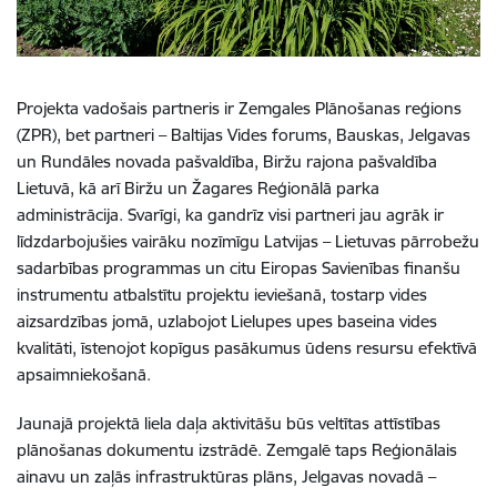
Projekta vadošais partneris ir Zemgales Plānošanas reģions
(ZPR), bet partneri – Baltijas Vides forums, Bauskas, Jelgavas
un Rundāles novada pašvaldība, Biržu rajona pašvaldība
Lietuvā, kā arī Biržu un Žagares Reģionālā parka
administrācija. Svarīgi, ka gandrīz visi partneri jau agrāk ir
līdzdarbojušies vairāku nozīmīgu Latvijas – Lietuvas pārrobežu
sadarbības programmas un citu Eiropas Savienības finanšu
instrumentu atbalstītu projektu ieviešanā, tostarp vides
aizsardzības jomā, uzlabojot Lielupes upes baseina vides
kvalitāti, īstenojot kopīgus pasākumus ūdens resursu efektīvā
apsaimniekošanā.
Jaunajā projektā liela daļa aktivitāšu būs veltītas attīstības
plānošanas dokumentu izstrādē. Zemgalē taps Reģionālais
ainavu un zaļās infrastruktūras plāns, Jelgavas novadā –