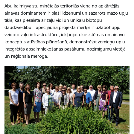
Abu kaimiņvalstu minētajās teritorijās viena no apkārtējās
ainavas dominantēm ir plaši līdzenumi un sazarots mazo upju
tīkls, kas piesaista ar zaļu vidi un unikālu biotopu
daudzveidību. Tāpēc jaunā projekta mērķis ir uzlabot upju
veidoto zaļo infrastruktūru, iekļaujot ekosistēmas un ainavu
konceptus attīstības plānošanā, demonstrējot zemieņu upju
integrētās apsaimniekošanas pasākumu nozīmīgumu vietējā
un reģionālā mērogā.