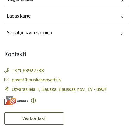
Lapas karte
Sīkdatņu izvēles maiņa
Kontakti
+371 63922238
E-pasts:
pasts@bauskasnovads.lv
Uzvaras iela 1, Bauska, Bauskas nov., LV - 3901
Visi kontakti