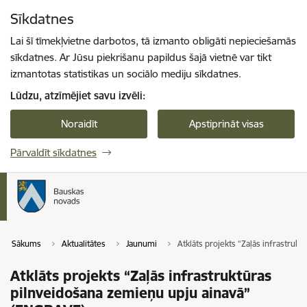
Pāriet uz lapas saturu
Sīkdatnes
Spied
lai meklētu
Enter
Lai šī tīmekļvietne darbotos, tā izmanto obligāti nepieciešamās
sīkdatnes. Ar Jūsu piekrišanu papildus šajā vietnē var tikt
izmantotas statistikas un sociālo mediju sīkdatnes.
Lūdzu, atzīmējiet savu izvēli:
Noraidīt
Apstiprināt visas
Pārvaldīt sīkdatnes
Sākums
Aktualitātes
Jaunumi
Atklāts projekts “Zaļās infrastruk
Atklāts projekts “Zaļās infrastruktūras
pilnveidošana zemieņu upju ainavā”