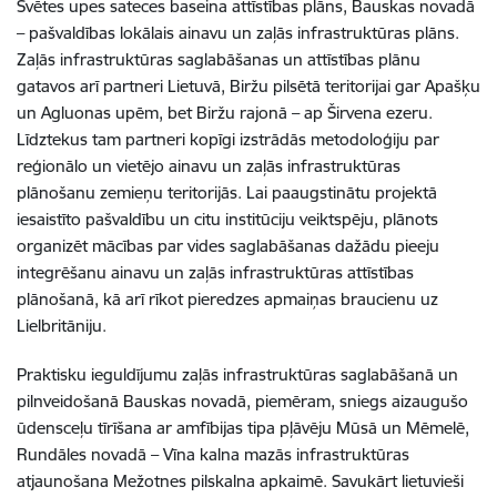
Svētes upes sateces baseina attīstības plāns, Bauskas novadā
– pašvaldības lokālais ainavu un zaļās infrastruktūras plāns.
Zaļās infrastruktūras saglabāšanas un attīstības plānu
gatavos arī partneri Lietuvā, Biržu pilsētā teritorijai gar Apašķu
un Agluonas upēm, bet Biržu rajonā – ap Širvena ezeru.
Līdztekus tam partneri kopīgi izstrādās metodoloģiju par
reģionālo un vietējo ainavu un zaļās infrastruktūras
plānošanu zemieņu teritorijās. Lai paaugstinātu projektā
iesaistīto pašvaldību un citu institūciju veiktspēju, plānots
organizēt mācības par vides saglabāšanas dažādu pieeju
integrēšanu ainavu un zaļās infrastruktūras attīstības
plānošanā, kā arī rīkot pieredzes apmaiņas braucienu uz
Lielbritāniju.
Praktisku ieguldījumu zaļās infrastruktūras saglabāšanā un
pilnveidošanā Bauskas novadā, piemēram, sniegs aizaugušo
ūdensceļu tīrīšana ar amfībijas tipa pļāvēju Mūsā un Mēmelē,
Rundāles novadā – Vīna kalna mazās infrastruktūras
atjaunošana Mežotnes pilskalna apkaimē. Savukārt lietuvieši