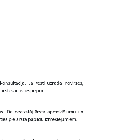
nsultācija. Ja testi uzrāda novirzes,
 ārstēšanās iespējām.
orus. Tie neaizstāj ārsta apmeklējumu un
rsties pie ārsta papildu izmeklējumiem.