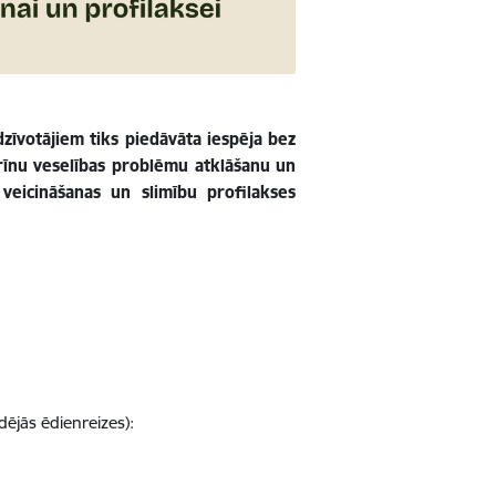
dzīvotājiem tiks piedāvāta iespēja bez
rīnu veselības problēmu atklāšanu un
veicināšanas un slimību profilakses
ējās ēdienreizes):