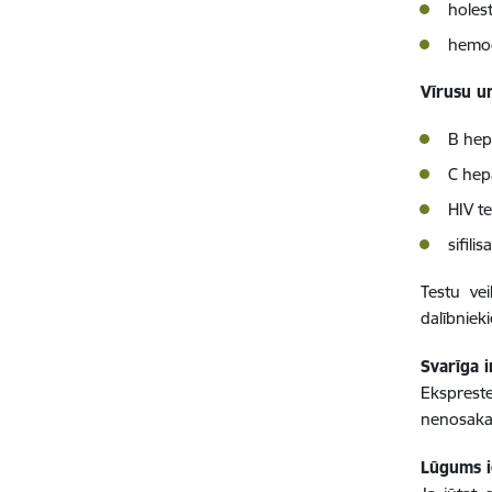
holest
hemog
Vīrusu un
B hepa
C hepa
HIV te
sifilis
Testu ve
dalībniek
Svarīga i
Ekspreste
nenosaka p
Lūgums i