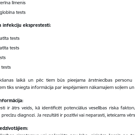
erīna līmenis
lobīna tests
 infekciju eksprestesti:
tīta tests
tīta tests
sts
a tests
ikšanas laikā un pēc tiem būs pieejama ārstniecības personu ko
iem tiks sniegta informācija par iespējamiem nākamajiem soļiem un
nformācija:
sti ir ātrs veids, kā identificēt potenciālus veselības riska fakt
recīzu diagnozi. Ja rezultāti ir pozitīvi vai neparasti, ieteicams vē
edzīvotājiem: