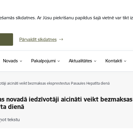
iešamās sīkdatnes. Ar Jūsu piekrišanu papildus šajā vietnē var tikt i
Pārvaldīt sīkdatnes
Novads
Pakalpojumi
Aktualitātes
Kontakti
tāji aicināti veikt bezmaksas eksprestestus Pasaules Hepatīta dienā
s novadā iedzīvotāji aicināti veikt bezmaksa
ta dienā
ņot tekstu