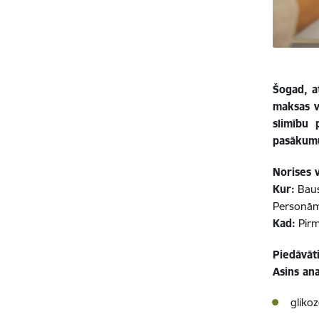
Šogad, a
maksas v
slimību 
pasākumu
Norises v
Kur:
Bausk
Personām 
Kad:
Pirmd
Piedāvāt
Asins ana
glikoz