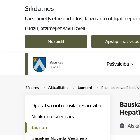
Pāriet uz lapas saturu
Sīkdatnes
Lai šī tīmekļvietne darbotos, tā izmanto obligāti nepiec
Lūdzu, atzīmējiet savu izvēli:
Noraidīt
Apstiprināt visas
Pašvaldība
Sākums
Aktualitātes
Jaunumi
Bauskas novadā iedzīvo
Bauska
Operatīva rīcība, civilā aizsardzība
Hepatī
Notikumu kalendārs
Atska
Jaunumi
Bauskas Novada Vēstnesis