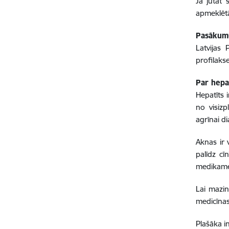
Ja jūtat 
apmeklētā
Pasākumu
Latvijas
profilaks
Par hepat
Hepatīts i
no visizp
agrīnai di
Aknas ir 
palīdz cī
medikamen
Lai mazin
medicīna
Plašāka i