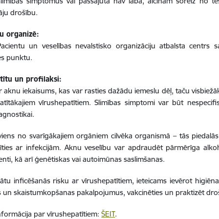
slimības simptomus vai pašsajūta nav laba, aicinām šoreiz no tes
ju drošību.
 organizē:
 Pacientu un veselības nevalstisko organizāciju atbalsta centr
es punktu.
ītu un profilaksi:
r aknu iekaisums, kas var rasties dažādu iemeslu dēļ, taču visbiežāk t
latītākajiem vīrushepatītiem. Slimības simptomi var būt nespecifi
agnostikai.
viens no svarīgākajiem orgāniem cilvēka organismā – tās piedalā
nīties ar infekcijām. Aknu veselību var apdraudēt pārmērīga alkoho
ti, kā arī ģenētiskas vai autoimūnas saslimšanas.
ātu inficēšanās risku ar vīrushepatītiem, ieteicams ievērot higiē
s un skaistumkopšanas pakalpojumus, vakcinēties un praktizēt d
nformācija par vīrushepatītiem:
ŠEIT
.