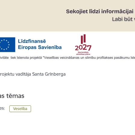
rojektu vadītāja Santa Grīnberga
tas tēmas
es:
Veselība