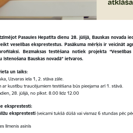
tzīmējot Pasaules Hepatīta dienu 28. jūlijā, Bauskas novada ie
eikt veselības eksprestestus. Pasākuma mērķis ir veicināt ag
profilaksi. Bezmaksas testēšana notiek projekta “Veselības 
 īstenošana Bauskas novadā” ietvaros.
ieta un laiks:
a, Uzvaras iela 1, 2. stāva zāle.
ar kustību traucējumiem testēšana būs pieejama arī 1. stāvā.
ien, 28. jūlijā, no plkst. 8.00 līdz 12.00
ie eksprestesti:
līžu eksprestesti
(veicami tukšā dūšā vai vismaz 6 stundas pēc pēd
es līmenis asinīs