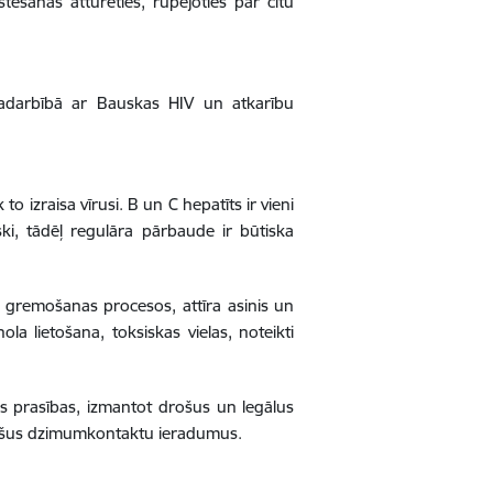
tēšanas atturēties, rūpējoties par citu
s sadarbībā ar Bauskas HIV un atkarību
o izraisa vīrusi. B un C hepatīts ir vieni
ski, tādēļ regulāra pārbaude ir būtiska
s gremošanas procesos, attīra asinis un
la lietošana, toksiskas vielas, noteikti
nas prasības, izmantot drošus un legālus
rošus dzimumkontaktu ieradumus.