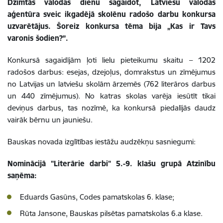
Dzimtās valodas dienu sagaidot, Latviešu valodas
aģentūra sveic ikgadējā skolēnu radošo darbu konkursa
uzvarētājus. Šoreiz konkursa tēma bija „Kas ir Tavs
varonis šodien?”.
Konkursā sagaidījām ļoti lielu pieteikumu skaitu – 1202
radošos darbus: esejas, dzejoļus, domrakstus un zīmējumus
no Latvijas un latviešu skolām ārzemēs (762 literāros darbus
un 440 zīmējumus). No katras skolas varēja iesūtīt tikai
deviņus darbus, tas nozīmē, ka konkursā piedalījās daudz
vairāk bērnu un jauniešu.
Bauskas novada izglītības iestāžu audzēkņu sasniegumi:
Nominācijā "Literārie darbi" 5.-9. klašu grupā Atzinību
saņēma:
Eduards Gasūns, Codes pamatskolas 6. klase;
Rūta Jansone, Bauskas pilsētas pamatskolas 6.a klase.