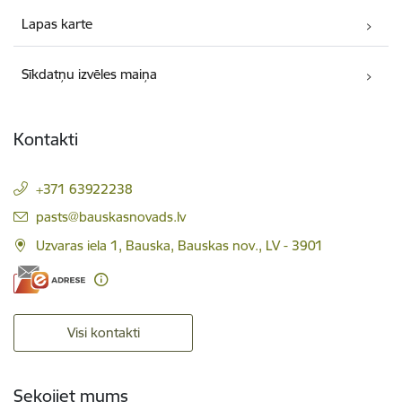
Lapas karte
Sīkdatņu izvēles maiņa
Kontakti
+371 63922238
E-pasts:
pasts@bauskasnovads.lv
Uzvaras iela 1, Bauska, Bauskas nov., LV - 3901
Visi kontakti
Sekojiet mums