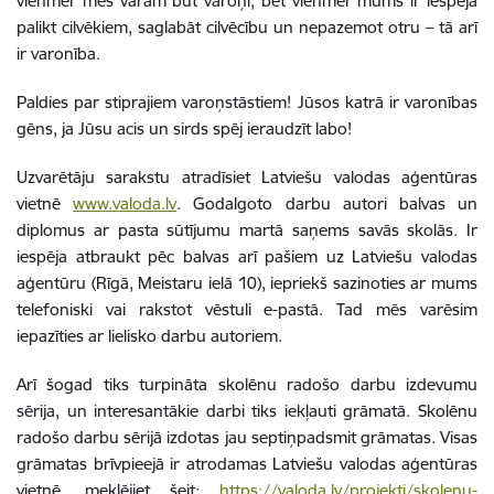
vienmēr mēs varam būt varoņi, bet vienmēr mums ir iespēja
palikt cilvēkiem, saglabāt cilvēcību un nepazemot otru – tā arī
ir varonība.
Paldies par stiprajiem varoņstāstiem! Jūsos katrā ir varonības
gēns, ja Jūsu acis un sirds spēj ieraudzīt labo!
Uzvarētāju sarakstu atradīsiet Latviešu valodas aģentūras
vietnē
www.valoda.lv
. Godalgoto darbu autori balvas un
diplomus ar pasta sūtījumu martā saņems savās skolās. Ir
iespēja atbraukt pēc balvas arī pašiem uz Latviešu valodas
aģentūru (Rīgā, Meistaru ielā 10), iepriekš sazinoties ar mums
telefoniski vai rakstot vēstuli e-pastā. Tad mēs varēsim
iepazīties ar lielisko darbu autoriem.
Arī šogad tiks turpināta skolēnu radošo darbu izdevumu
sērija, un interesantākie darbi tiks iekļauti grāmatā. Skolēnu
radošo darbu sērijā izdotas jau septiņpadsmit grāmatas. Visas
grāmatas brīvpieejā ir atrodamas Latviešu valodas aģentūras
vietnē, meklējiet šeit:
https://valoda.lv/projekti/skolenu-