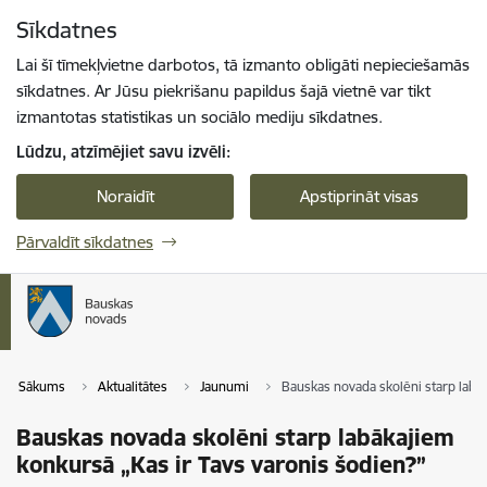
Pāriet uz lapas saturu
Sīkdatnes
Spied
lai meklētu
Enter
Lai šī tīmekļvietne darbotos, tā izmanto obligāti nepieciešamās
sīkdatnes. Ar Jūsu piekrišanu papildus šajā vietnē var tikt
izmantotas statistikas un sociālo mediju sīkdatnes.
Lūdzu, atzīmējiet savu izvēli:
Noraidīt
Apstiprināt visas
Pārvaldīt sīkdatnes
Sākums
Aktualitātes
Jaunumi
Bauskas novada skolēni starp labāk
Bauskas novada skolēni starp labākajiem
konkursā „Kas ir Tavs varonis šodien?”