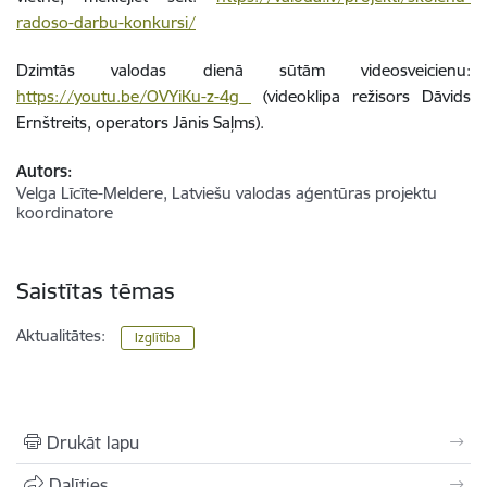
radoso-darbu-konkursi/
Dzimtās valodas dienā sūtām videosveicienu:
https://youtu.be/OVYiKu-z-4g
(videoklipa režisors Dāvids
Ernštreits
,
o
perators Jānis Saļms).
Autors:
Velga Līcīte-Meldere, Latviešu valodas aģentūras projektu
koordinatore
Saistītas tēmas
Aktualitātes:
Izglītība
Drukāt lapu
Dalīties