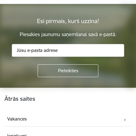
Esi pirmais, kurš uzzina!
Piesakies jaunumu saņemšanai savā e-pastā.
Kājene
Ātrās saites
Vakances
Iepirkumi