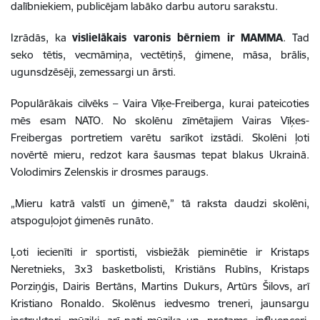
dalībniekiem, publicējam labāko darbu autoru sarakstu.
Izrādās, ka
vislielākais varonis bērniem ir
MAMMA
. Tad
seko tētis, vecmāmiņa, vectētiņš, ģimene, māsa, brālis,
ugunsdzēsēji, zemessargi un ārsti.
Populārākais cilvēks – Vaira Vīķe-Freiberga, kurai pateicoties
mēs esam NATO. No skolēnu zīmētajiem Vairas Vīķes-
Freibergas portretiem varētu sarīkot izstādi. Skolēni ļoti
novērtē mieru, redzot kara šausmas tepat blakus Ukrainā.
Volodimirs Zelenskis ir drosmes paraugs.
„Mieru katrā valstī un ģimenē,” tā raksta daudzi skolēni,
atspoguļojot ģimenēs runāto.
Ļoti iecienīti ir sportisti, visbiežāk pieminētie ir Kristaps
Neretnieks, 3x3 basketbolisti, Kristiāns Rubīns, Kristaps
Porziņģis, Dairis Bertāns, Martins Dukurs, Artūrs Šilovs, arī
Kristiano Ronaldo. Skolēnus iedvesmo treneri, jaunsargu