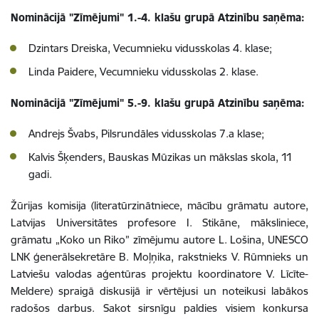
Nominācijā "Zīmējumi" 1.-4. klašu grupā Atzinību saņēma:
Dzintars Dreiska, Vecumnieku vidusskolas 4. klase;
Linda Paidere, Vecumnieku vidusskolas 2. klase.
Nominācijā "Zīmējumi" 5.-9. klašu grupā Atzinību saņēma:
Andrejs Švabs, Pilsrundāles vidusskolas 7.a klase;
Kalvis Šķenders, Bauskas Mūzikas un mākslas skola, 11
gadi.
Žūrijas komisija (literatūrzinātniece, mācību grāmatu autore,
Latvijas Universitātes profesore I. Stikāne, māksliniece,
grāmatu „Koko un Riko” zīmējumu autore L. Lošina, UNESCO
LNK ģenerālsekretāre B. Moļņika, rakstnieks V. Rūmnieks un
Latviešu valodas aģentūras projektu koordinatore V. Līcīte-
Meldere) spraigā diskusijā ir vērtējusi un noteikusi labākos
radošos darbus. Sakot sirsnīgu paldies visiem konkursa