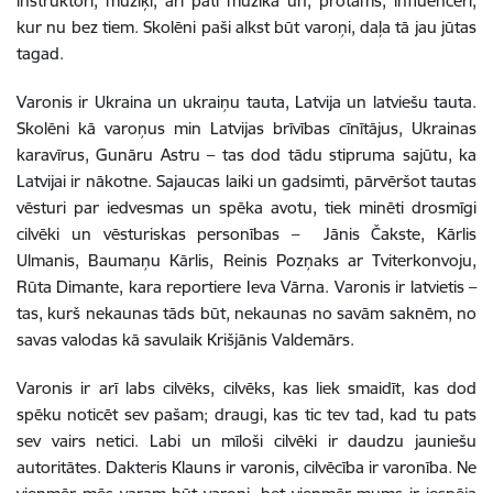
instruktori, mūziķi, arī pati mūzika un, protams, influenceri,
kur nu bez tiem. Skolēni paši alkst būt varoņi, daļa tā jau jūtas
tagad.
Varonis ir Ukraina un ukraiņu tauta, Latvija un latviešu tauta.
Skolēni kā varoņus min Latvijas brīvības cīnītājus, Ukrainas
karavīrus, Gunāru Astru – tas dod tādu stipruma sajūtu, ka
Latvijai ir nākotne. Sajaucas laiki un gadsimti, pārvēršot tautas
vēsturi par iedvesmas un spēka avotu, tiek minēti drosmīgi
cilvēki un vēsturiskas personības – Jānis Čakste, Kārlis
Ulmanis, Baumaņu Kārlis, Reinis Pozņaks ar Tviterkonvoju,
Rūta Dimante, kara reportiere Ieva Vārna. Varonis ir latvietis –
tas, kurš nekaunas tāds būt, nekaunas no savām saknēm, no
savas valodas kā savulaik Krišjānis Valdemārs.
Varonis ir arī labs cilvēks, cilvēks, kas liek smaidīt, kas dod
spēku noticēt sev pašam; draugi, kas tic tev tad, kad tu pats
sev vairs netici. Labi un mīloši cilvēki ir daudzu jauniešu
autoritātes. Dakteris Klauns ir varonis, cilvēcība ir varonība. Ne