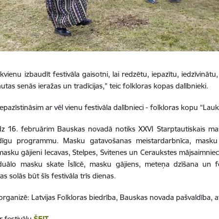
ikvienu izbaudīt festivāla gaisotni, lai redzētu, iepazītu, iedzīvinā
tautas senās ieražas un tradīcijas,” teic folkloras kopas dalībnieki.
epazīstināsim ar vēl vienu festivāla dalībnieci - folkloras kopu “La
dz 16. februārim Bauskas novadā notiks XXVI Starptautiskais masku
dīgu programmu. Masku gatavošanas meistardarbnīca, masku
asku gājieni Iecavas, Stelpes, Svitenes un Ceraukstes mājsaimni
iduālo masku skate Īslīcē, masku gājiens, meteņa dzīšana un f
as solās būt šīs festivāla trīs dienas.
 organizē: Latvijas Folkloras biedrība, Bauskas novada pašvaldība, a
r festivālu
ŠEIT