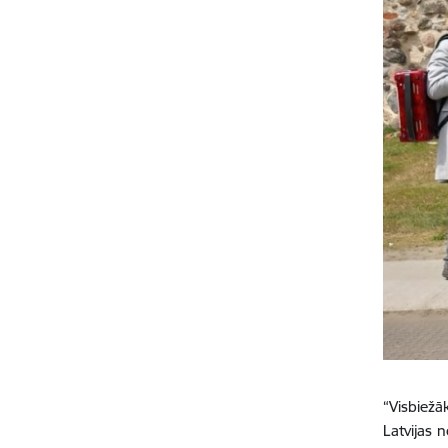
“Visbiežā
Latvijas 