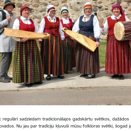
k regulāri sadziedam tradicionālajos gadskārtu svētkos, dažādos
novados. Nu jau par tradīciju kļuvuši mūsu folkloras svētki, šogad j