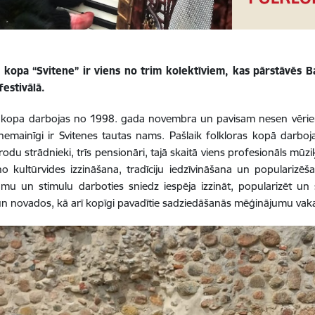
s kopa “Svitene” ir viens no trim kolektīviem, kas pārstāvēs 
 festivālā.
 kopa darbojas no 1998. gada novembra un pavisam nesen vērienīg
nemainīgi ir Svitenes tautas nams. Pašlaik folkloras kopā darbojas
odu strādnieki, trīs pensionāri, tajā skaitā viens profesionāls mūz
no kultūrvides izzināšana, tradīciju iedzīvināšana un popularizēš
mu un stimulu darboties sniedz iespēja izzināt, popularizēt un sa
n novados, kā arī kopīgi pavadītie sadziedāšanās mēģinājumu vaka