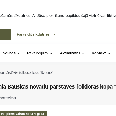
iešamās sīkdatnes. Ar Jūsu piekrišanu papildus šajā vietnē var tikt i
Pārvaldīt sīkdatnes
Novads
Pakalpojumi
Aktualitātes
Kontakti
du pārstāvēs folkloras kopa "Svitene"
ālā Bauskas novadu pārstāvēs folkloras kopa 
ņot tekstu
cēts
pirms vairāk nekā 1 gada