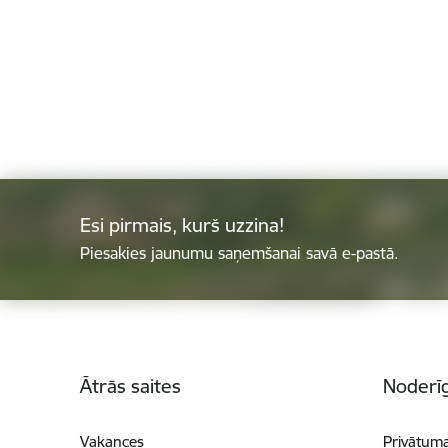
Esi pirmais, kurš uzzina!
Piesakies jaunumu saņemšanai savā e-pastā.
Kājene
Ātrās saites
Noderīg
Vakances
Privātuma