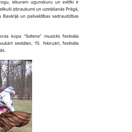
rogu, iekuram ugunskuru un svētki ir
palikuši izbraukumi un uzstāšanās Prāgā,
s Bavārijā un pašvaldības sadraudzības
kloras kopa “Svitene” muzicēs festivāla
kārt sestdien, 15. februārī, festivāla
ās.