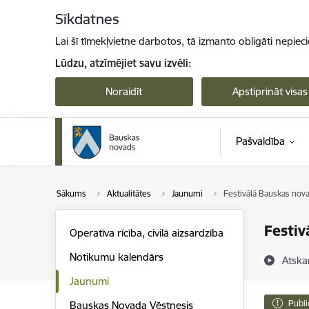
Pāriet uz lapas saturu
Sīkdatnes
Lai šī tīmekļvietne darbotos, tā izmanto obligāti nepiec
Lūdzu, atzīmējiet savu izvēli:
Noraidīt
Apstiprināt visas
Pašvaldība
Sākums
Aktualitātes
Jaunumi
Festivālā Bauskas nova
Festiv
Operatīva rīcība, civilā aizsardzība
Notikumu kalendārs
Atska
Jaunumi
Publi
Bauskas Novada Vēstnesis