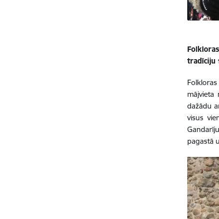
Folklora
tradīciju
Folkloras
mājvieta 
dažādu ar
visus vie
Gandarīju
pagastā u