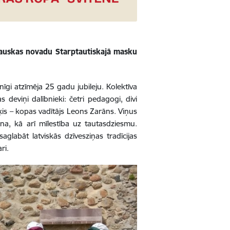
Bauskas novadu Starptautiskajā masku
i atzīmēja 25 gadu jubileju. Kolektīva
 deviņi dalībnieki: četri pedagogi, divi
iķis – kopas vadītājs Leons Zarāns. Viņus
ana, kā arī mīlestība uz tautasdziesmu.
glabāt latviskās dzīvesziņas tradīcijas
ri.