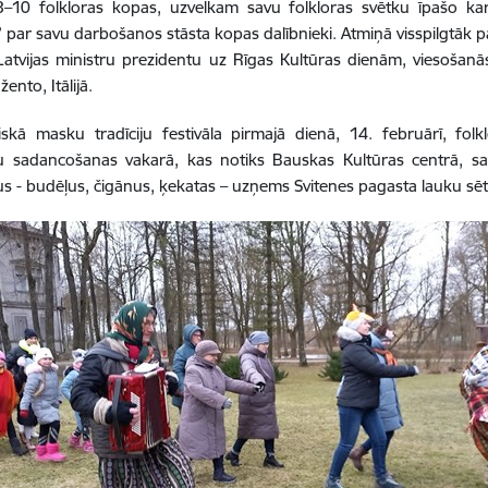
8–10 folkloras kopas, uzvelkam savu folkloras svētku īpašo ka
” par savu darbošanos stāsta kopas dalībnieki. Atmiņā visspilgtāk 
atvijas ministru prezidentu uz Rīgas Kultūras dienām, viesošanā
žento, Itālijā.
iskā masku tradīciju festivāla pirmajā dienā, 14. februārī, fol
u sadancošanas vakarā, kas notiks Bauskas Kultūras centrā, savu
us - budēļus, čigānus, ķekatas – uzņems Svitenes pagasta lauku sēt