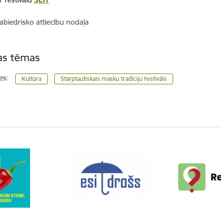
abiedrisko attiecību nodaļa
tas tēmas
es:
Kultūra
Starptautiskais masku tradīciju festivāls