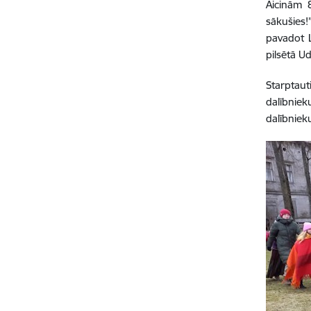
Aicinām 
sākušies!
pavadot L
pilsētā Ud
Starptaut
dalībniek
dalībniek