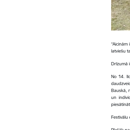
“Aicinām 
latviešu 
Drīzumā i
No 14. lī
daudzvei
Bauskā, m
un indiv
piesātināt
Festivālu
Plašāk pa