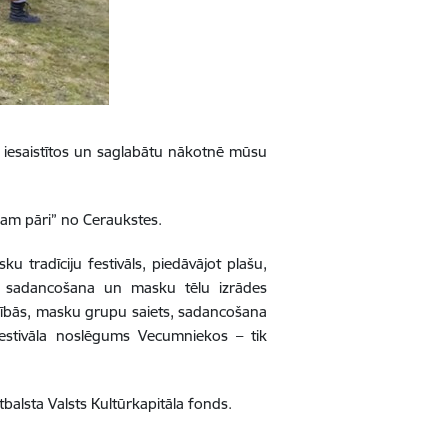
tu, iesaistītos un saglabātu nākotnē mūsu
ukam pāri” no Ceraukstes.
 tradīciju festivāls, piedāvājot plašu,
 sadancošana un masku tēlu izrādes
ecībās, masku grupu saiets, sadancošana
estivāla noslēgums Vecumniekos – tik
tbalsta Valsts Kultūrkapitāla fonds.