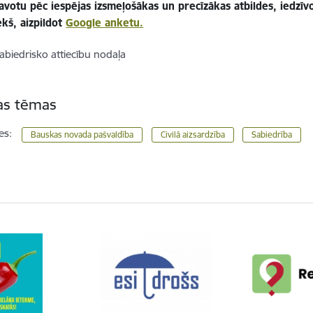
avotu pēc iespējas izsmeļošākas un precīzākas atbildes, iedzīvot
ekš, aizpildot
Google anketu.
abiedrisko attiecību nodaļa
tas tēmas
es:
Bauskas novada pašvaldība
Civilā aizsardzība
Sabiedrība