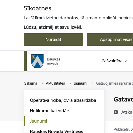
Pāriet uz lapas saturu
Sīkdatnes
Lai šī tīmekļvietne darbotos, tā izmanto obligāti nepiec
Lūdzu, atzīmējiet savu izvēli:
Noraidīt
Apstiprināt visas
Pašvaldība
Sākums
Aktualitātes
Jaunumi
Gatavojamies sarunai p
Gatavo
Operatīva rīcība, civilā aizsardzība
Notikumu kalendārs
Atska
Jaunumi
Publicēts: 
Bauskas Novada Vēstnesis