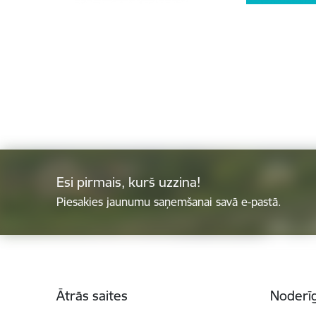
Esi pirmais, kurš uzzina!
Piesakies jaunumu saņemšanai savā e-pastā.
Kājene
Ātrās saites
Noderīg