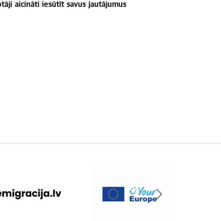
āji aicināti iesūtīt savus jautājumus