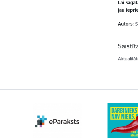
Lai sagat
jau iepri
Autors:
S
Saistī
Aktualitāt