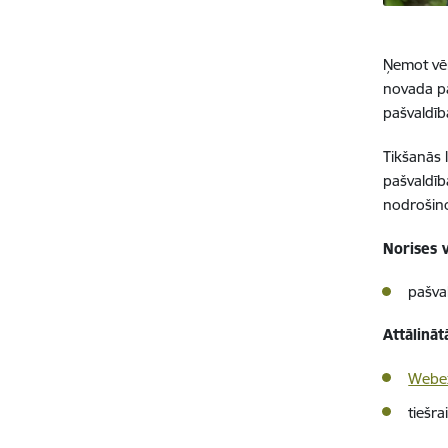
Ņemot vēr
novada pa
pašvaldīb
Tikšanās 
pašvaldīb
nodrošino
Norises 
pašval
Attālināt
Webex
tiešr