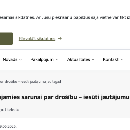
iešamās sīkdatnes. Ar Jūsu piekrišanu papildus šajā vietnē var tikt i
Pārvaldīt sīkdatnes
Novads
Pakalpojumi
Aktualitātes
Kontakti
ar drošību – iesūti jautājumu jau tagad
jamies sarunai par drošību – iesūti jautājumu
ņot tekstu
09.06.2026.