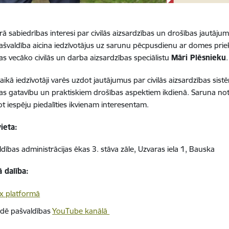
ā sabiedrības interesi par civilās aizsardzības un drošības jautāju
švaldība aicina iedzīvotājus uz sarunu pēcpusdienu ar domes pri
as vecāko civilās un darba aizsardzības speciālistu
Māri Plēsnieku
.
laikā iedzīvotāji varēs uzdot jautājumus par civilās aizsardzības s
as gatavību un praktiskiem drošības aspektiem ikdienā. Saruna notik
t iespēju piedalīties ikvienam interesentam.
vieta:
dības administrācijas ēkas 3. stāva zāle, Uzvaras iela 1, Bauska
ā dalība:
 platformā
aidē pašvaldības
YouTube kanālā