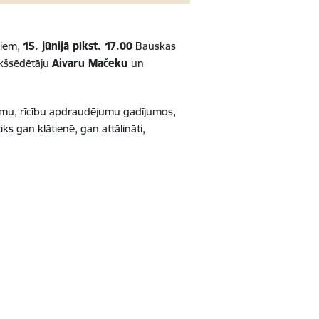
miem,
15. jūnijā plkst. 17.00
Bauskas
ekšsēdētāju
Aivaru Mačeku
un
istēmu, rīcību apdraudējumu gadījumos,
s gan klātienē, gan attālināti,