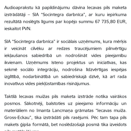
Audioaprakstu kā papildinājumu dāvina Iecavas pils maketa
izstrādātāji – SIA “Socintegra darbnīca”, ar kuru iepirkuma
rezultātā noslēgts līgums par kopējo summu 67 735,80 EUR,
ieskaitot PVN.
SIA “Socintegra darbnīca” ir sociālais uzņēmums, kura mērķis
ir veicināt cilvēku ar redzes traucējumiem pilnvērtīgu
iekļaušanos sabiedrībā un nodrošināt vides pieejamību
ikvienam. Uzņēmums īsteno projektus un iniciatīvas, kas
sekmē sociālo integrāciju, nodrošina līdzvērtīgas iespējas
izglītībā, nodarbinātībā un sabiedriskajā dzīvē, kā arī rada
inovatīvus vides piekļūstamības risinājumus.
Taktilā Iecavas muižas pils maketa izstrāde notika vairākos
posmos. Sākotnēji, balstoties uz pieejamo informāciju un
materiāliem no Imanta Lancmaņa grāmatas “Iecavas muiža.
Gross-Eckau”, tika izstrādāti pils rasējumi. Pēc tam tapa pils
makets ģipša formātā, bet noslēdzošajā posmā tika izveidots