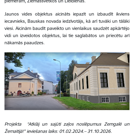
piemēram, Ziemassvētkos un Lieldienās.
Jaunos vides objektus aicināts iepazīt un izbaudīt ikviens
iecavnieks, Bauskas novada iedzīvotājs, kā arī tuvāki un tālāki
viesi. Aicinām baudīt paveikto un vienlaikus saudzēt apkārtējo
vidi un izveidotos objektus, lai tie saglabātos un priecētu arī
nākamās paaudzes.
Projekta
“Atklāj un sajūti zaļos noslēpumus Zemgalē un
Žemaitijā!” ieviešanas laiks: 01.02.2024.– 31.10.2026.