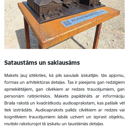
Sataustāms un saklausāms
Makets ļauj iztēloties, kā pils savulaik izskatījās: tās apjomu,
formas un arhitektūras detaļas. Tas ir pieejams gan redzīgiem
apmeklētājiem, gan cilvēkiem ar redzes traucējumiem, gan
personām ratiņkrēslos. Makets papildināts ar informāciju
Braila rakstā un kvadrātkodu audioaprakstam, kas pašlaik vēl
tiek izstrādāts. Audioapraksts palīdz cilvēkiem ar redzes vai
kognitīviem traucējumiem labāk uztvert un izprast objektu,
mutiski raksturojot tā izskatu un taustāmās detaļas.