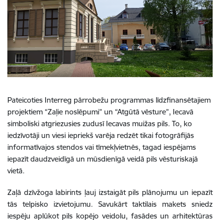
Pateicoties Interreg pārrobežu programmas līdzfinansētajiem
projektiem “Zaļie noslēpumi” un “Atgūtā vēsture”, Iecavā
simboliski atgriezusies zudusī Iecavas muižas pils. To, ko
iedzīvotāji un viesi iepriekš varēja redzēt tikai fotogrāfijās
informatīvajos stendos vai tīmekļvietnēs, tagad iespējams
iepazīt daudzveidīgā un mūsdienīgā veidā pils vēsturiskajā
vietā.
Zaļā dzīvžoga labirints ļauj izstaigāt pils plānojumu un iepazīt
tās telpisko izvietojumu. Savukārt taktilais makets sniedz
iespēju aplūkot pils kopējo veidolu, fasādes un arhitektūras