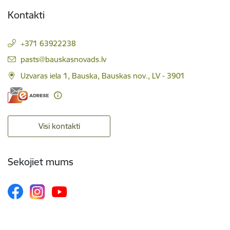
Kontakti
+371 63922238
E-pasts:
pasts@bauskasnovads.lv
Uzvaras iela 1, Bauska, Bauskas nov., LV - 3901
Visi kontakti
Sekojiet mums