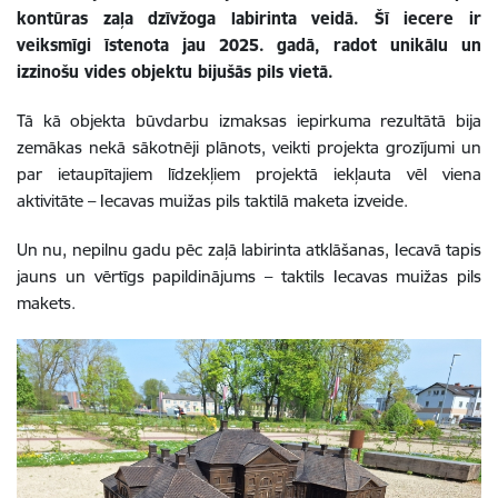
kontūras zaļa dzīvžoga labirinta veidā. Šī iecere ir
veiksmīgi īstenota jau 2025. gadā, radot unikālu un
izzinošu vides objektu bijušās pils vietā.
Tā kā objekta būvdarbu izmaksas iepirkuma rezultātā bija
zemākas nekā sākotnēji plānots, veikti projekta grozījumi un
par ietaupītajiem līdzekļiem projektā iekļauta vēl viena
aktivitāte – Iecavas muižas pils taktilā maketa izveide.
Un nu, nepilnu gadu pēc zaļā labirinta atklāšanas, Iecavā tapis
jauns un vērtīgs papildinājums – taktils Iecavas muižas pils
makets.