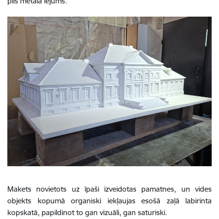
pils metāla lējums.
Makets novietots uz īpaši izveidotas pamatnes, un vides
objekts kopumā organiski iekļaujas esošā zaļā labirinta
kopskatā, papildinot to gan vizuāli, gan saturiski.