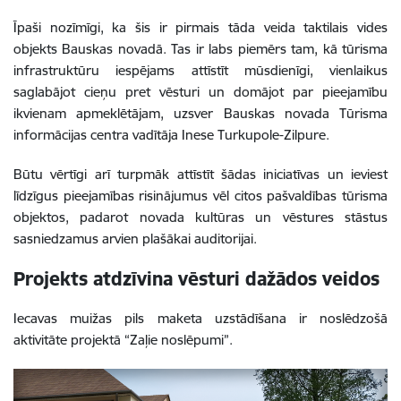
Īpaši nozīmīgi, ka šis ir pirmais tāda veida taktilais vides
objekts Bauskas novadā. Tas ir labs piemērs tam, kā tūrisma
infrastruktūru iespējams attīstīt mūsdienīgi, vienlaikus
saglabājot cieņu pret vēsturi un domājot par pieejamību
ikvienam apmeklētājam, uzsver Bauskas novada Tūrisma
informācijas centra vadītāja Inese Turkupole-Zilpure.
Būtu vērtīgi arī turpmāk attīstīt šādas iniciatīvas un ieviest
līdzīgus pieejamības risinājumus vēl citos pašvaldības tūrisma
objektos, padarot novada kultūras un vēstures stāstus
sasniedzamus arvien plašākai auditorijai.
Projekts atdzīvina vēsturi dažādos veidos
Iecavas muižas pils maketa uzstādīšana ir noslēdzošā
aktivitāte projektā “Zaļie noslēpumi”.