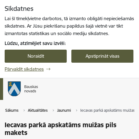
Pāriet uz lapas saturu
Sīkdatnes
Spied
lai meklētu
Enter
Lai šī tīmekļvietne darbotos, tā izmanto obligāti nepieciešamās
sīkdatnes. Ar Jūsu piekrišanu papildus šajā vietnē var tikt
izmantotas statistikas un sociālo mediju sīkdatnes.
Lūdzu, atzīmējiet savu izvēli:
Noraidīt
Apstiprināt visas
Pārvaldīt sīkdatnes
Sākums
Aktualitātes
Jaunumi
Iecavas parkā apskatāms muižas p
Iecavas parkā apskatāms muižas pils
makets