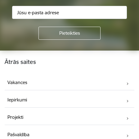
Kājene
Ātrās saites
Vakances
Iepirkumi
Projekti
Pašvaldība