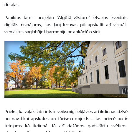
detaļas.
Papildus tam - projekta “Atgūtā vēsture” ietvaros izveidots
digitāls risinājums, kas ļauj Iecavas pili apskatīt arī virtuāli,
vienlaikus saglabājot harmoniju ar apkārtējo vidi.
Prieks, ka zaļais labirints ir veiksmīgi iekļāvies arī ikdienas dzīvē
un nav tikai apskates un tūrisma objekts – tas priecē un ir
lietojams kā ikdienā, tā arī dažādos gadskārtu svētkos,