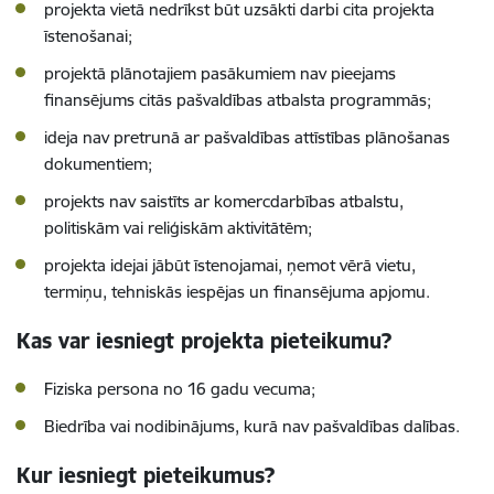
projekta vietā nedrīkst būt uzsākti darbi cita projekta
īstenošanai;
projektā plānotajiem pasākumiem nav pieejams
finansējums citās pašvaldības atbalsta programmās;
ideja nav pretrunā ar pašvaldības attīstības plānošanas
dokumentiem;
projekts nav saistīts ar komercdarbības atbalstu,
politiskām vai reliģiskām aktivitātēm;
projekta idejai jābūt īstenojamai, ņemot vērā vietu,
termiņu, tehniskās iespējas un finansējuma apjomu.
Kas var iesniegt projekta pieteikumu?
Fiziska persona no 16 gadu vecuma;
Biedrība vai nodibinājums, kurā nav pašvaldības dalības.
Kur iesniegt pieteikumus?