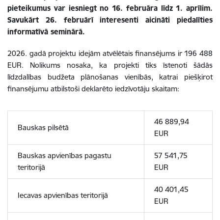
pieteikumus var iesniegt no 16. februāra līdz 1. aprīlim.
Savukārt 26. februārī interesenti aicināti piedalīties
informatīvā seminārā.
2026. gadā projektu idejām atvēlētais finansējums ir 196 488
EUR. Nolikums nosaka, ka projekti tiks īstenoti šādās
līdzdalības budžeta plānošanas vienībās, katrai piešķirot
finansējumu atbilstoši deklarēto iedzīvotāju skaitam:
46 889,94
Bauskas pilsētā
EUR
Bauskas apvienības pagastu
57 541,75
teritorijā
EUR
40 401,45
Iecavas apvienības teritorijā
EUR