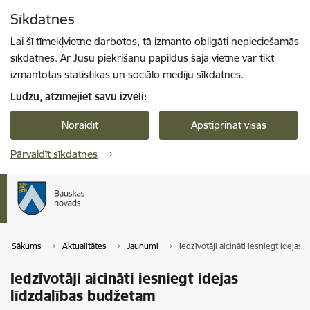
Pāriet uz lapas saturu
Sīkdatnes
Spied
lai meklētu
Enter
Lai šī tīmekļvietne darbotos, tā izmanto obligāti nepieciešamās
sīkdatnes. Ar Jūsu piekrišanu papildus šajā vietnē var tikt
izmantotas statistikas un sociālo mediju sīkdatnes.
Lūdzu, atzīmējiet savu izvēli:
Noraidīt
Apstiprināt visas
Pārvaldīt sīkdatnes
Sākums
Aktualitātes
Jaunumi
Iedzīvotāji aicināti iesniegt idejas
Iedzīvotāji aicināti iesniegt idejas
līdzdalības budžetam