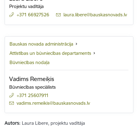
Projektu vadītāja
+371 66927526
E-pasts:
laura.libere@bauskasnovads.lv
Bauskas novada administrācija
Attīstības un būvniecības departaments
Būvniecības nodaļa
Vadims Remeiķis
Būvniecības speciālists
+371 25607911
E-pasts:
vadims.remeikis@bauskasnovads.lv
Autors:
Laura Libere, projektu vadītāja