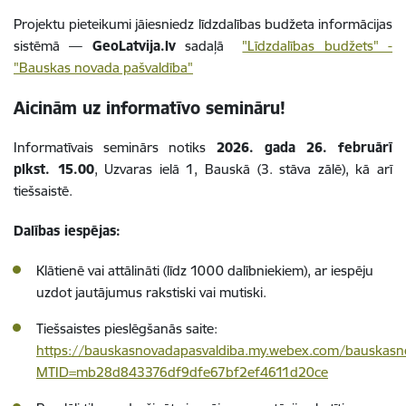
Projektu pieteikumi jāiesniedz līdzdalības budžeta informācijas
sistēmā —
GeoLatvija.lv
sadaļā
"Līdzdalības budžets" -
"Bauskas novada pašvaldība"
Aicinām uz informatīvo semināru!
Informatīvais seminārs notiks
2026. gada 26. februārī
plkst. 15.00
, Uzvaras ielā 1, Bauskā (3. stāva zālē), kā arī
tiešsaistē.
Dalības iespējas:
Klātienē vai attālināti (līdz 1000 dalībniekiem), ar iespēju
uzdot jautājumus rakstiski vai mutiski.
Tiešsaistes pieslēgšanās saite:
https://bauskasnovadapasvaldiba.my.webex.com/bauskasn
MTID=mb28d843376df9dfe67bf2ef4611d20ce