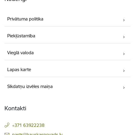
Privātuma politika
Piekļūstamība
Vieglā valoda
Lapas karte
Sīkdatņu izvēles maiņa
Kontakti
+371 63922238
E-pasts:
pasts@bauskasnovads.lv