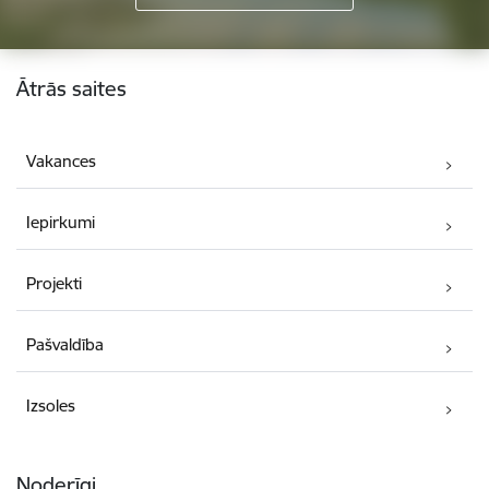
Kājene
Ātrās saites
Vakances
Iepirkumi
Projekti
Pašvaldība
Izsoles
Noderīgi