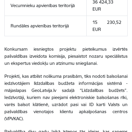
36 424,33
Vecumnieku apvienības teritorijā
EUR
15 230,52
Rundāles apvienības teritorijā
EUR
Konkursam iesniegtos projektu pieteikumus izvērtēs
pašvaldības izveidota komisija, piesaistot nozaru speciālistus
un ekspertus viedokļu un atzinumu sniegšanai.
Projekti, kas atbilst nolikuma prasībām, tiks nodoti balsošanai
iedzīvotājiem līdzdalības budžeta informācijas sistēmā -
mājaslapas GeoLatvija.lv sadaļā “Līdzdalības budžets”.
Iedzīvotāji, kuriem nav pieejami elektroniskie balsošanas rīki,
varēs balsot klātienē, uzrādot pasi vai ID karti Valsts un
pašvaldības vienotajos klientu apkalpošanas centros
(VPVKAC).
Pašvaldība divu gadu laikā īstenos tās idejas, kas saņems