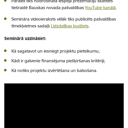
Paralēli tiks nodrošināta iespēja prezentāciju skatīties
tiešraidē Bauskas novada pašvaldības
YouTube kanālā
.
Semināra videoieraksts vēlāk tiks publicēts pašvaldības
tīmekļvietnes sadaļā
Līdzdalības budžets
.
Seminārā uzzināsiet:
Kā sagatavot un iesniegt projektu pieteikumu;
Kādi ir galvenie finansējuma piešķiršanas kritēriji;
Kā notiks projektu izvērtēšana un balsošana.