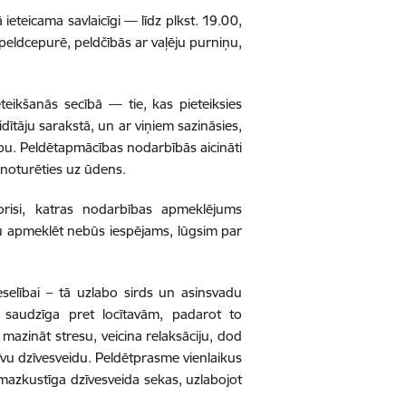
ieteicama savlaicīgi — līdz plkst. 19.00,
 peldcepurē, peldčībās ar vaļēju purniņu,
teikšanās secībā — tie, kas pieteiksies
aidītāju sarakstā, un ar viņiem sazināsies,
u. Peldētapmācības nodarbībās aicināti
 noturēties uz ūdens.
risi, katras nodarbības apmeklējums
bu apmeklēt nebūs iespējams, lūgsim par
selībai – tā uzlabo sirds un asinsvadu
r saudzīga pret locītavām, padarot to
mazināt stresu, veicina relaksāciju, dod
īvu dzīvesveidu. Peldētprasme vienlaikus
 mazkustīga dzīvesveida sekas, uzlabojot