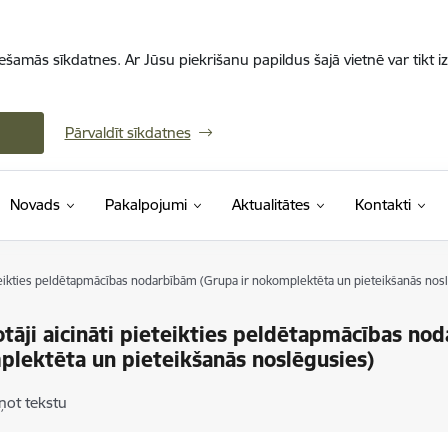
iešamās sīkdatnes. Ar Jūsu piekrišanu papildus šajā vietnē var tikt i
Pārvaldīt sīkdatnes
Novads
Pakalpojumi
Aktualitātes
Kontakti
ieteikties peldētapmācības nodarbībām (Grupa ir nokomplektēta un pieteikšanās nos
otāji aicināti pieteikties peldētapmācības no
lektēta un pieteikšanās noslēgusies)
ņot tekstu