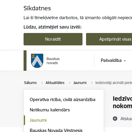
Pāriet uz lapas saturu
Sīkdatnes
Lai šī tīmekļvietne darbotos, tā izmanto obligāti nepiec
Lūdzu, atzīmējiet savu izvēli:
Noraidīt
Apstiprināt visas
Pašvaldība
Sākums
Aktualitātes
Jaunumi
Iedzīvotāji aicināti p
Iedzīv
Operatīva rīcība, civilā aizsardzība
nokomp
Notikumu kalendārs
Atska
Jaunumi
Bauskas Novada Vēstnesis