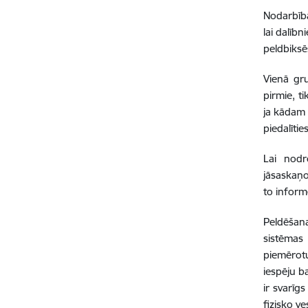
Nodarbība
lai dalīb
peldbiksē
Vienā gru
pirmie, ti
ja kādam 
piedalīti
Lai nodr
jāsaskaņo
to inform
Peldēšana
sistēmas
piemērotu
iespēju b
ir svarīg
fizisko v