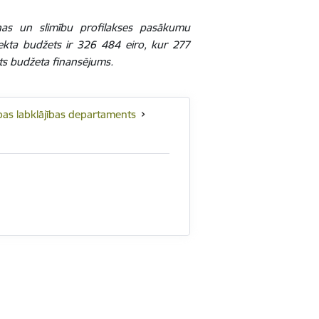
anas un slimību profilakses pasākumu
jekta budžets ir 326 484 eiro, kur 277
sts budžeta finansējums.
rības labklājības departaments