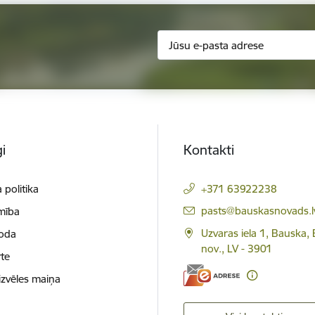
i
Kontakti
 politika
+371 63922238
E-pasts:
pasts@bauskasnovads.l
mība
Uzvaras iela 1, Bauska,
loda
nov., LV - 3901
te
izvēles maiņa