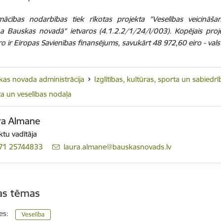
mācības nodarbības tiek rīkotas projekta "Veselības veicināš
na Bauskas novadā" ietvaros (4.1.2.2/1/24/I/003). Kopējais pro
ro ir Eiropas Savienības finansējums, savukārt 48 972,60 eiro - val
as novada administrācija
Izglītības, kultūras, sporta un sabied
a un veselības nodaļa
ra Almane
ktu vadītāja
71 25744833
E-pasts:
laura.almane@bauskasnovads.lv
tas tēmas
es:
Veselība