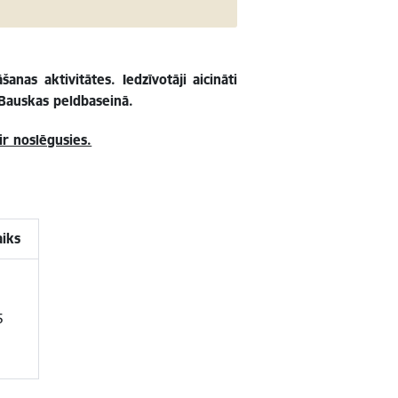
as aktivitātes. Iedzīvotāji aicināti
 Bauskas peldbaseinā.
r noslēgusies.
iks
5