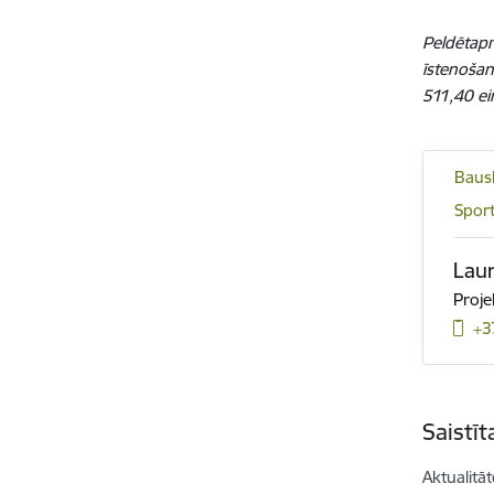
Peldētap
īstenoša
511,40 ei
Bausk
Sport
Lau
Proje
+3
Saistī
Aktualitāt