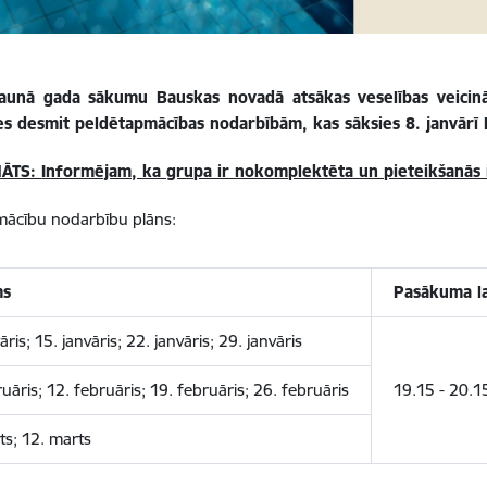
jaunā gada sākumu Bauskas novadā atsākas veselības veicināšan
ies desmit peldētapmācības nodarbībām, kas sāksies 8. janvārī
NĀTS:
Informējam, ka grupa ir nokomplektēta un pieteikšanās i
mācību nodarbību plāns:
ms
Pasākuma la
vāris;
15. janvāris;
22. janvāris;
29. janvāris
ruāris;
12. februāris;
19. februāris;
26. februāris
19.15 - 20.1
ts;
12. marts