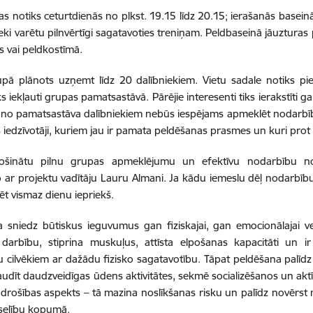
s notiks ceturtdienās no plkst. 19.15 līdz 20.15; ierašanās baseinā 
nieki varētu pilnvērtīgi sagatavoties treniņam. Peldbaseinā jāuzturas
s vai peldkostīmā.
pā plānots uzņemt līdz 20 dalībniekiem. Vietu sadale notiks pie
ks iekļauti grupas pamatsastāvā. Pārējie interesenti tiks ierakstīti g
no pamatsastāva dalībniekiem nebūs iespējams apmeklēt nodarbīb
es iedzīvotāji, kuriem jau ir pamata peldēšanas prasmes un kuri prot
ošinātu pilnu grupas apmeklējumu un efektīvu nodarbību no
 ar projektu vadītāju Lauru Almani. Ja kādu iemeslu dēļ nodarbī
ēt vismaz dienu iepriekš.
 sniedz būtiskus ieguvumus gan fiziskajai, gan emocionālajai ve
 darbību, stiprina muskuļus, attīsta elpošanas kapacitāti un i
 cilvēkiem ar dažādu fizisko sagatavotību. Tāpat peldēšana palīdz 
audīt daudzveidīgas ūdens aktivitātes, sekmē socializēšanos un akt
s drošības aspekts – tā mazina noslīkšanas risku un palīdz novērst
eselību kopumā.