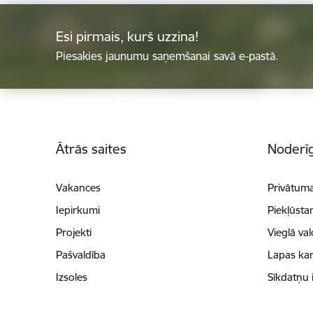
Esi pirmais, kurš uzzina!
Piesakies jaunumu saņemšanai savā e-pastā.
Kājene
Ātrās saites
Noderīg
Vakances
Privātuma
Iepirkumi
Piekļūsta
Projekti
Vieglā va
Pašvaldība
Lapas kar
Izsoles
Sīkdatņu 