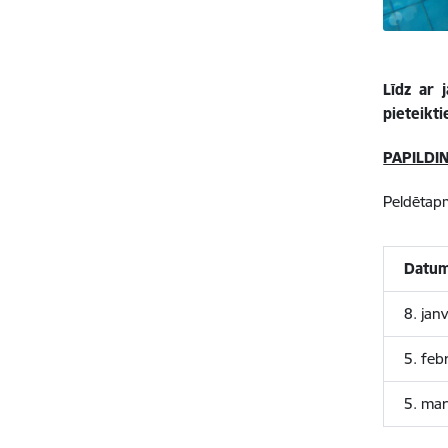
Līdz ar 
pieteikt
PAPILDI
Peldētap
Datu
8. jan
5. feb
5. mar