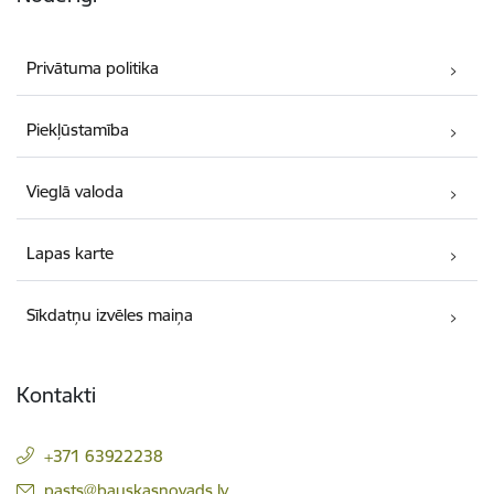
Privātuma politika
Piekļūstamība
Vieglā valoda
Lapas karte
Sīkdatņu izvēles maiņa
Kontakti
+371 63922238
E-pasts:
pasts@bauskasnovads.lv