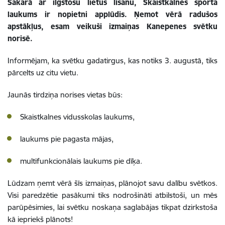
Sakarā ar ilgstošu lietus līšanu, Skaistkalnes sporta
laukums ir nopietni applūdis. Ņemot vērā radušos
apstākļus, esam veikuši izmaiņas Kanepenes svētku
norisē.
Informējam, ka svētku gadatirgus, kas notiks 3. augustā, tiks
pārcelts uz citu vietu.
Jaunās tirdziņa norises vietas būs:
Skaistkalnes vidusskolas laukums,
laukums pie pagasta mājas,
multifunkcionālais laukums pie dīķa.
Lūdzam ņemt vērā šīs izmaiņas, plānojot savu dalību svētkos.
Visi paredzētie pasākumi tiks nodrošināti atbilstoši, un mēs
parūpēsimies, lai svētku noskaņa saglabājas tikpat dzirkstoša
kā iepriekš plānots!