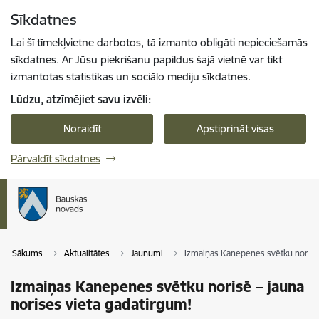
Pāriet uz lapas saturu
Sīkdatnes
Spied
lai meklētu
Enter
Lai šī tīmekļvietne darbotos, tā izmanto obligāti nepieciešamās
sīkdatnes. Ar Jūsu piekrišanu papildus šajā vietnē var tikt
izmantotas statistikas un sociālo mediju sīkdatnes.
Lūdzu, atzīmējiet savu izvēli:
Noraidīt
Apstiprināt visas
Pārvaldīt sīkdatnes
Sākums
Aktualitātes
Jaunumi
Izmaiņas Kanepenes svētku norisē 
Izmaiņas Kanepenes svētku norisē – jauna
norises vieta gadatirgum!