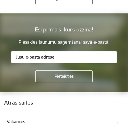
Esi pirmais, kurš uzzina!
Piesakies jaunumu saņemšanai savā e-pastā.
Kājene
Ātrās saites
Vakances