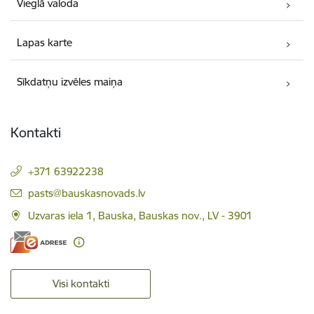
Vieglā valoda
Lapas karte
Sīkdatņu izvēles maiņa
Kontakti
+371 63922238
E-pasts:
pasts@bauskasnovads.lv
Uzvaras iela 1, Bauska, Bauskas nov., LV - 3901
Visi kontakti