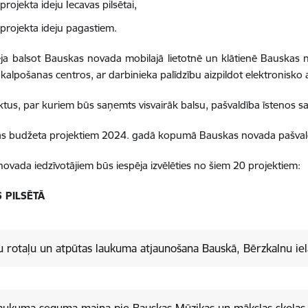
projekta ideju Iecavas pilsētai,
 projekta ideju pagastiem.
ja balsot
Bauskas novada mobilajā lietotnē un klātienē Bauskas n
pkalpošanas centros, ar darbinieka palīdzību aizpildot elektronisko
ktus, par kuriem būs saņemts visvairāk balsu, pašvaldība īstenos sa
bas budžeta projektiem 2024. gadā kopumā Bauskas novada pašvald
ovada iedzīvotājiem būs iespēja izvēlēties no šiem 20 projektiem:
 PILSĒTĀ
 rotaļu un atpūtas laukuma atjaunošana Bauskā, Bērzkalnu ie