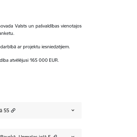
ovada Valsts un pašvaldības vienotajos
 anketu.
darbībā ar projektu iesniedzējiem.
ība atvēlējusi 165 000 EUR.
lā 55