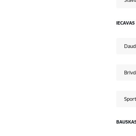
Stāvl
IECAVAS
Daudz
Brīvd
Sport
BAUSKA