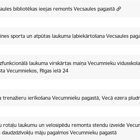
aules bibliotēkas ieejas remonts Vecsaules pagastā
ines sporta un atpūtas laukuma labiekārtošana Vecsaules pag
zfunkcionālā laukuma virskārtas maiņa Vecumnieku vidusskol
ta Vecumniekos, Rīgas ielā 24
 trenažieru ierīkošana Vecumnieku pagastā, Vecā ezera plud
u rotaļu laukumu un velosipēdu remonta stendu izveide Vecu
s daudzdzīvokļu māju pagalmos Vecumnieku pagastā