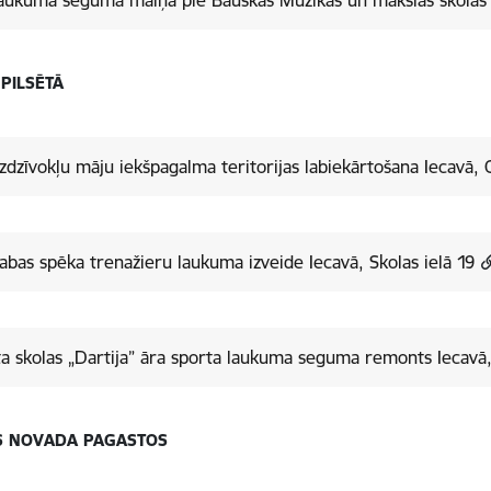
aukuma seguma maiņa pie Bauskas Mūzikas un mākslas skolas 
 PILSĒTĀ
dzīvokļu māju iekšpagalma teritorijas labiekārtošana Iecavā, O
abas spēka trenažieru laukuma izveide Iecavā, Skolas ielā 19
a skolas „Dartija” āra sporta laukuma seguma remonts Iecavā
S NOVADA PAGASTOS