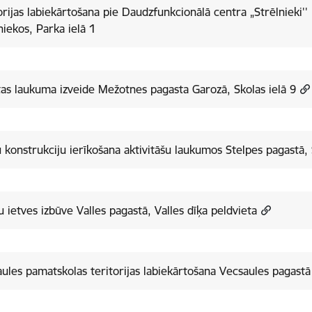
orijas labiekārtošana pie Daudzfunkcionālā centra „Strēlnieki'
niekos, Parka ielā 1
as laukuma izveide Mežotnes pagasta Garozā, Skolas ielā 9
 konstrukciju ierīkošana aktivitāšu laukumos Stelpes pagastā, 
u ietves izbūve Valles pagastā, Valles dīķa peldvieta
ules pamatskolas teritorijas labiekārtošana Vecsaules pagastā