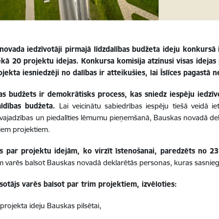
ovada iedzīvotāji pirmajā līdzdalības budžeta ideju konkursā ir
ekā 20 projektu idejas. Konkursa komisija atzinusi visas idejas
jekta iesniedzēji no dalības ir atteikušies, lai Īslīces pagastā
bas budžets ir demokrātisks process, kas sniedz iespēju iedzīv
ldības budžeta.
Lai veicinātu sabiedrības iespēju tiešā veidā i
s vajadzības un piedalīties lēmumu pieņemšanā, Bauskas novadā deklar
jiem projektiem.
 par projektu idejām, ko virzīt īstenošanai, paredzēts no 23. 
m varēs balsot Bauskas novadā deklarētās personas, kuras sasni
sotājs varēs balsot par trim projektiem, izvēloties:
projekta ideju Bauskas pilsētai,