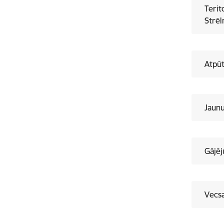
Terit
Strēl
Atpūt
Jaunu
Gājēj
Vecsa