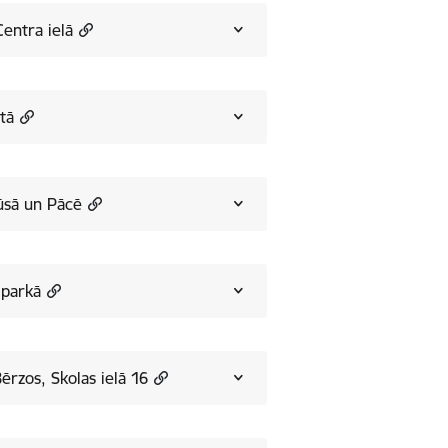
entra ielā
tā
ūsā un Pācē
 parkā
Bērzos, Skolas ielā 16