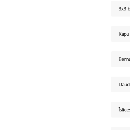
3x3 b
Kapu 
Bērnu
Daudz
Īslīc