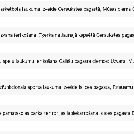
asketbola laukuma izveide Ceraukstes pagastā, Mūsas ciema C
zvana ierīkošana Ķīķerkalna Jaunajā kapsētā Ceraukstes pagas
 spēļu laukumu ierīkošana Gailīšu pagasta ciemos: Uzvarā, M
funkcionāla sporta laukuma izveide Īslīces pagastā, Rītausmu
es pamatskolas parka teritorijas labiekārtošana Īslīces pagasta 