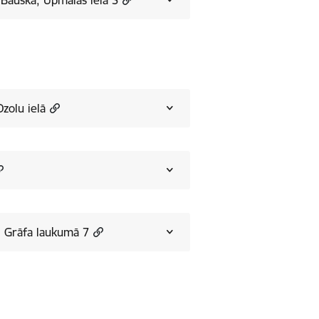
Bauskā, Upmalas ielā 5
zolu ielā
, Grāfa laukumā 7