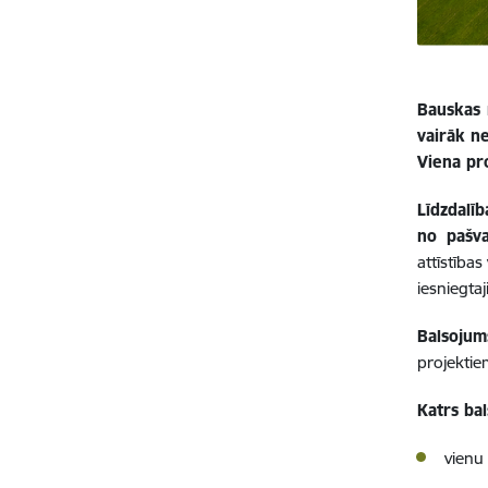
Bauskas n
vairāk n
Viena pro
Līdzdalī
no pašva
attīstība
iesniegta
Balsojums
projektie
Katrs bal
vienu 