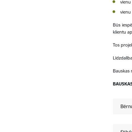
vienu 
vienu
Būs iespē
klientu a
Tos proje
Līdzdalī
Bauskas n
BAUSKAS
Bērnu