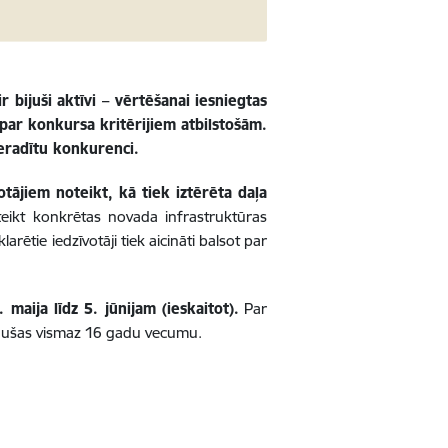
 bijuši aktīvi – vērtēšanai iesniegtas
 par
konkursa kritērijiem atbilstošām.
 neradītu konkurenci.
otājiem noteikt, kā tiek iztērēta daļa
eteikt konkrētas novada infrastruktūras
ētie iedzīvotāji tiek aicināti balsot par
maija līdz 5. jūnijam (ieskaitot).
Par
egušas vismaz 16 gadu vecumu.