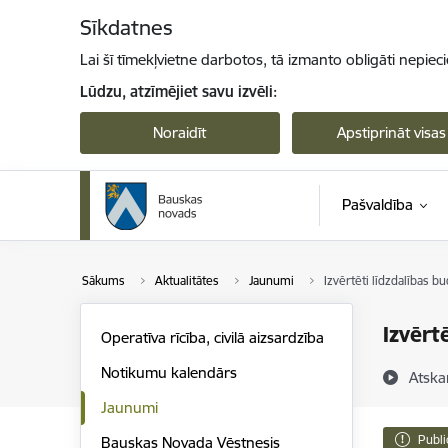
Pāriet uz lapas saturu
Sīkdatnes
Lai šī tīmekļvietne darbotos, tā izmanto obligāti nepiec
Lūdzu, atzīmējiet savu izvēli:
Noraidīt
Apstiprināt visas
Pašvaldība
Sākums
Aktualitātes
Jaunumi
Izvērtēti līdzdalības b
Izvērt
Operatīva rīcība, civilā aizsardzība
Notikumu kalendārs
Atska
Jaunumi
Publi
Bauskas Novada Vēstnesis