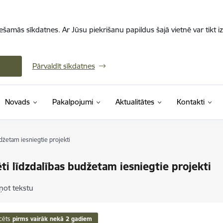
iešamās sīkdatnes. Ar Jūsu piekrišanu papildus šajā vietnē var tikt i
Pārvaldīt sīkdatnes
Novads
Pakalpojumi
Aktualitātes
Kontakti
udžetam iesniegtie projekti
ēti līdzdalības budžetam iesniegtie projekti
ņot tekstu
cēts
pirms vairāk nekā 2 gadiem