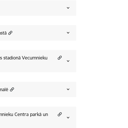
astā
as stadionā Vecumnieku
malē
mnieku Centra parkā un