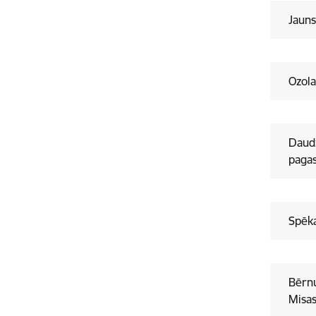
Jauns
Ozola
Daud
pagas
Spēka
Bērn
Misa