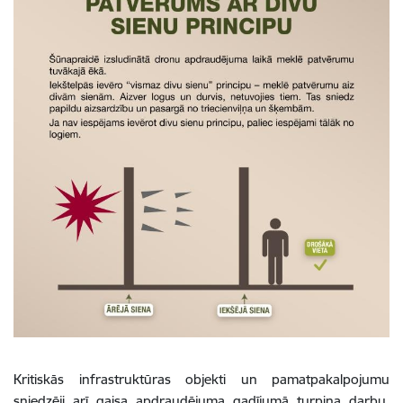
Kritiskās infrastruktūras objekti un pamatpakalpojumu
sniedzēji arī gaisa apdraudējuma gadījumā turpina darbu,