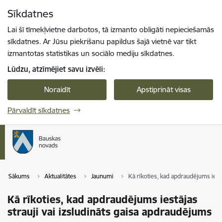
Pāriet uz lapas saturu
Sīkdatnes
Spied
lai meklētu
Enter
Lai šī tīmekļvietne darbotos, tā izmanto obligāti nepieciešamās
sīkdatnes. Ar Jūsu piekrišanu papildus šajā vietnē var tikt
izmantotas statistikas un sociālo mediju sīkdatnes.
Lūdzu, atzīmējiet savu izvēli:
Noraidīt
Apstiprināt visas
Pārvaldīt sīkdatnes
Sākums
Aktualitātes
Jaunumi
Kā rīkoties, kad apdraudējums iest
Kā rīkoties, kad apdraudējums iestājas
strauji vai izsludināts gaisa apdraudējums