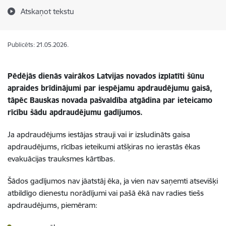
Atskaņot tekstu
Publicēts: 21.05.2026.
Pēdējās dienās vairākos Latvijas novados izplatīti šūnu
apraides brīdinājumi par iespējamu apdraudējumu gaisā,
tāpēc Bauskas novada pašvaldība atgādina par ieteicamo
rīcību šādu apdraudējumu gadījumos.
Ja apdraudējums iestājas strauji vai ir izsludināts gaisa
apdraudējums, rīcības ieteikumi atšķiras no ierastās ēkas
evakuācijas trauksmes kārtības.
Šādos gadījumos nav jāatstāj ēka, ja vien nav saņemti atsevišķi
atbildīgo dienestu norādījumi vai pašā ēkā nav radies tiešs
apdraudējums, piemēram: