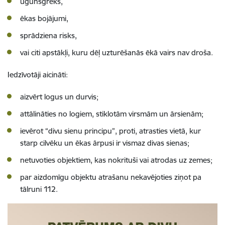
ugunsgrēks,
ēkas bojājumi,
sprādziena risks,
vai citi apstākļi, kuru dēļ uzturēšanās ēkā vairs nav droša.
Iedzīvotāji aicināti:
aizvērt logus un durvis;
attālināties no logiem, stiklotām virsmām un ārsienām;
ievērot “divu sienu principu”, proti, atrasties vietā, kur
starp cilvēku un ēkas ārpusi ir vismaz divas sienas;
netuvoties objektiem, kas nokrituši vai atrodas uz zemes;
par aizdomīgu objektu atrašanu nekavējoties ziņot pa
tālruni 112.