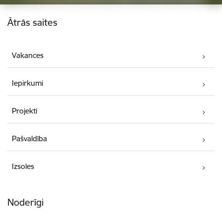
Kājene
Ātrās saites
Vakances
Iepirkumi
Projekti
Pašvaldība
Izsoles
Noderīgi