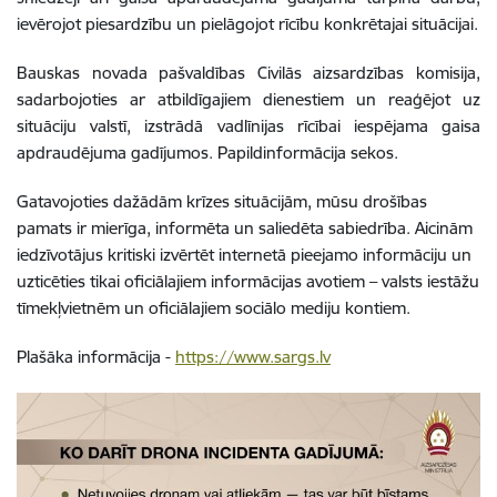
ievērojot piesardzību un pielāgojot rīcību konkrētajai situācijai.
Bauskas novada pašvaldības Civilās aizsardzības komisija,
sadarbojoties ar atbildīgajiem dienestiem un reaģējot uz
situāciju valstī, izstrādā vadlīnijas rīcībai iespējama gaisa
apdraudējuma gadījumos. Papildinformācija sekos.
Gatavojoties dažādām krīzes situācijām, mūsu drošības
pamats ir mierīga, informēta un saliedēta sabiedrība. Aicinām
iedzīvotājus kritiski izvērtēt internetā pieejamo informāciju un
uzticēties tikai oficiālajiem informācijas avotiem – valsts iestāžu
tīmekļvietnēm un oficiālajiem sociālo mediju kontiem.
Plašāka informācija -
https://www.sargs.lv