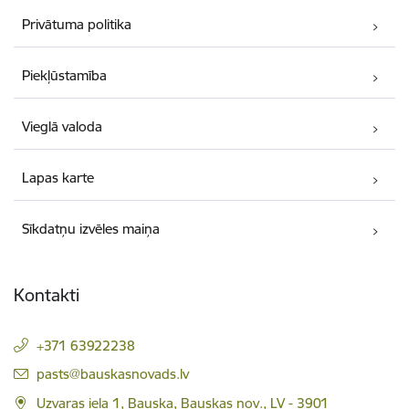
Privātuma politika
Piekļūstamība
Vieglā valoda
Lapas karte
Sīkdatņu izvēles maiņa
Kontakti
+371 63922238
E-pasts:
pasts@bauskasnovads.lv
Uzvaras iela 1, Bauska, Bauskas nov., LV - 3901