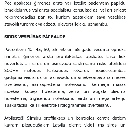
Pēc apskates ģimenes ārsts var ieteikt pacientam papildu
izmeklējumus vai ārstu-speciālistu konsultācijas, vai arī sniegt
rekomendācijas par to, kuriem apstākļiem savā veselības
stāvoklī turpmāk vajadzētu pievērst lielāku uzmanību.
SIRDS VESELĪBAS PĀRBAUDE
Pacientiem 40, 45, 50, 55, 60 un 65 gadu vecumā iepriekš
minētās ģimenes ārsta profilaktiskās apskates laikā tiek
novērtēts arī sirds un asinsvadu saslimšanu risks atbilstoši
SCORE metodei. Pārbaudes ietvaros nepieciešambas
gadījumā veic sirds un asinsvadu un smēķēšanas anamnēzes
izvērtēšanu, asinsspiediena noteikšanu, ķermeņa masas
indeksa, kopējā holesterīna, zema un augsta blīvuma
holesterīna, triglicerīdu noteikšanu, sirds un miega artēriju
auskultāciju, kā arī elektrokardiogrammas izvērtēšanu.
Atbilastoši Slimību profilakses un kontroles centra datiem
katram pieaugušajam Latvijā piemīt vidēji trīs sirds un