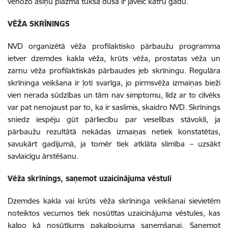
venozo asiņu plazmā tukšā dūšā ir jāveic katru gadu.
VĒŽA SKRĪNINGS
NVD organizētā vēža profilaktisko pārbaužu programma
ietver dzemdes kakla vēža, krūts vēža, prostatas vēža un
zarnu vēža profilaktiskās pārbaudes jeb skrīningu.
Regulāra
skrīninga veikšana ir ļoti svarīga, jo pirmsvēža izmaiņas bieži
vien nerada sūdzības un tām nav simptomu, līdz ar to cilvēks
var pat nenojaust par to, ka ir saslimis, skaidro NVD. Skrīnings
sniedz iespēju gūt pārliecību par veselības stāvokli, ja
pārbaužu rezultātā nekādas izmaiņas netiek konstatētas,
savukārt gadījumā, ja tomēr tiek atklāta slimība – uzsākt
savlaicīgu ārstēšanu.
Vēža skrīnings, saņemot uzaicinājuma vēstuli
Dzemdes kakla vai krūts vēža skrīninga veikšanai sievietēm
noteiktos vecumos tiek nosūtītas uzaicinājuma vēstules, kas
kalpo kā nosūtījums pakalpojuma saņemšanai. Saņemot