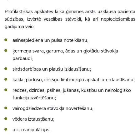
Profilaktiskās apskates laikā ģimenes ārsts uzklausa pacienta
sūdzības, izvērtē veselības stāvokli, kā arī nepieciešamības
gadījumā veic:
asinsspiediena un pulsa noteikšanu;
ķermeņa svara, garuma, ādas un gļotādu stāvokļa
pārbaudi;
sirdsdarbības un plaušu izklausīšanu;
kakla, padušu, cirkšņu limfmezglu apskati un iztaustīšanu;
redzes, dzirdes, psihes, jušanas, kustību un neiroloģisko
funkciju izvērtēšanu;
vairogdziedzera stāvokļa novērtēšanu;
vēdera iztaustīšanu;
u.c. manipulācijas.