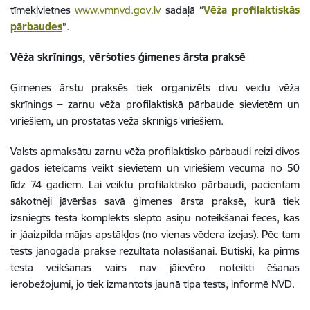
tīmekļvietnes
www.vmnvd.gov.lv
sadaļā “
Vēža profilaktiskās
pārbaudes
”.
Vēža skrīnings, vēršoties ģimenes ārsta praksē
Ģimenes ārstu praksēs tiek organizēts divu veidu vēža
skrīnings – zarnu vēža profilaktiskā pārbaude sievietēm un
vīriešiem, un prostatas vēža skrīnigs vīriešiem.
Valsts apmaksātu zarnu vēža profilaktisko pārbaudi reizi divos
gados ieteicams veikt sievietēm un vīriešiem vecumā no 50
līdz 74 gadiem. Lai veiktu profilaktisko pārbaudi, pacientam
sākotnēji jāvēršas savā ģimenes ārsta praksē, kurā tiek
izsniegts testa komplekts slēpto asiņu noteikšanai fēcēs, kas
ir jāaizpilda mājas apstākļos (no vienas vēdera izejas). Pēc tam
tests jānogādā praksē rezultāta nolasīšanai. Būtiski, ka pirms
testa veikšanas vairs nav jāievēro noteikti ēšanas
ierobežojumi, jo tiek izmantots jaunā tipa tests, informē NVD.