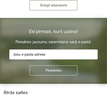
Sniegt atsauksmi
Esi pirmais, kurš uzzina!
Piesakies jaunumu saņemšanai savā e-pastā.
Kājene
Ātrās saites