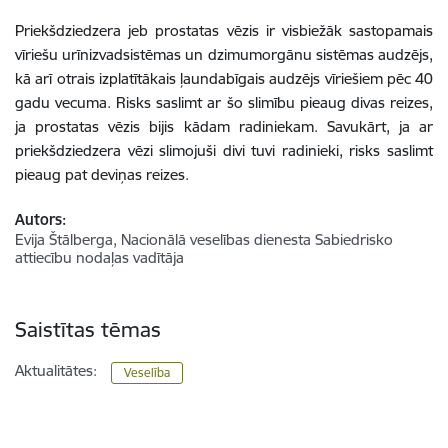
Priekšdziedzera jeb prostatas vēzis ir visbiežāk sastopamais
vīriešu urīnizvadsistēmas un dzimumorgānu sistēmas audzējs,
kā arī otrais izplatītākais ļaundabīgais audzējs vīriešiem pēc 40
gadu vecuma. Risks saslimt ar šo slimību pieaug divas reizes,
ja prostatas vēzis bijis kādam radiniekam. Savukārt, ja ar
priekšdziedzera vēzi slimojuši divi tuvi radinieki, risks saslimt
pieaug pat deviņas reizes.
Autors:
Evija Štālberga, Nacionālā veselības dienesta Sabiedrisko
attiecību nodaļas vadītāja
Saistītas tēmas
Aktualitātes:
Veselība