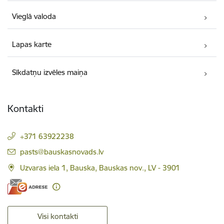
Vieglā valoda
Lapas karte
Sīkdatņu izvēles maiņa
Kontakti
+371 63922238
E-pasts:
pasts@bauskasnovads.lv
Uzvaras iela 1, Bauska, Bauskas nov., LV - 3901
Visi kontakti