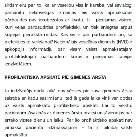
sirdsmieru par to, ka ar veselību viss ir kārtībā, vai savlaicīgi
pamanītu nelabvēlīgas izmaiņas. Šīs valsts apmaksātās
pārbaudes nav ierobežotas ar kvotu, t.i. pieejamas visiem,
kuri vēlas pārbaudīties profilaktiski, un tiek sniegtas ārpus
kopējās pieraksta rindas. Kas šīs ir par pārbaudēm un, kā
pieteikties to veikšanai? Nacionālais veselības dienests (NVD) ir
apkopojis informāciju par visām valsts apmaksātajām
profilaktiskajām pārbaudēm, kuras ir pieejamas Latvijas
iedzīvotājiem.
PROFILAKTISKĀ APSKATE PIE ĢIMENES ĀRSTA
Ja iedzīvotājs gada laikā nav vērsies pie sava ģimenes ārsta
saistībā ar kādu saslimšanu, tad šī gada laikā viņš var doties
uz valsts apmaksātu profilaktisko apskati. Lai to veiktu,
pacientam jāsazinās ar ģimenes ārsta praksi un jāvienojas par
ērtāko vizītes dienu un laiku. Par šo profilaktisko apskati nav
jāmaksā pacienta līdzmaksājums – tā ir pilnībā valsts
apmaksāta.