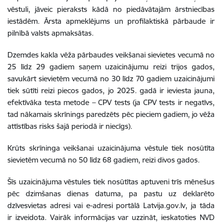
vēstuli, jāveic pieraksts kādā no piedāvātajām ārstniecības
iestādēm. Ārsta apmeklējums un profilaktiskā pārbaude ir
pilnībā valsts apmaksātas.
Dzemdes kakla vēža pārbaudes veikšanai sievietes vecumā no
25 līdz 29 gadiem saņem uzaicinājumu reizi trijos gados,
savukārt sievietēm vecumā no 30 līdz 70 gadiem uzaicinājumi
tiek sūtīti reizi piecos gados, jo 2025. gadā ir ieviesta jauna,
efektīvāka testa metode – CPV tests (ja CPV tests ir negatīvs,
tad nākamais skrīnings paredzēts pēc pieciem gadiem, jo vēža
attīstības risks šajā periodā ir niecīgs).
Krūts skrīninga veikšanai uzaicinājuma vēstule tiek nosūtīta
sievietēm vecumā no 50 līdz 68 gadiem, reizi divos gados.
Šīs uzaicinājuma vēstules tiek nosūtītas aptuveni trīs mēnešus
pēc dzimšanas dienas datuma,
pa pastu uz deklarēto
dzīvesvietas adresi vai e-adresi portālā Latvija.gov.lv, ja tāda
ir izveidota.
Vairāk informācijas var uzzināt, ieskatoties NVD