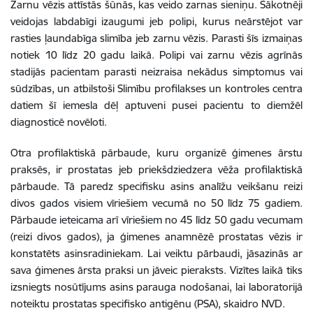
Zarnu vēzis
attīstās šūnās, kas veido zarnas sieniņu. Sākotnēji
veidojas labdabīgi izaugumi jeb polipi, kurus neārstējot var
rasties ļaundabīga slimība jeb zarnu vēzis. Parasti šīs izmaiņas
notiek 10 līdz 20 gadu laikā. Polipi vai zarnu vēzis agrīnās
stadijās pacientam parasti neizraisa nekādus simptomus vai
sūdzības, un atbilstoši Slimību profilakses un kontroles centra
datiem šī iemesla dēļ aptuveni pusei pacientu to diemžēl
diagnosticē novēloti.
Otra profilaktiskā pārbaude, kuru organizē ģimenes ārstu
praksēs, ir prostatas jeb priekšdziedzera vēža profilaktiskā
pārbaude. Tā paredz specifisku asins analīžu veikšanu reizi
divos gados visiem vīriešiem vecumā no 50 līdz 75 gadiem.
Pārbaude ieteicama arī vīriešiem no 45 līdz 50 gadu vecumam
(reizi divos gados), ja ģimenes anamnēzē prostatas vēzis ir
konstatēts asinsradiniekam. Lai veiktu pārbaudi, jāsazinās ar
sava ģimenes ārsta praksi un jāveic pieraksts. Vizītes laikā tiks
izsniegts nosūtījums asins parauga nodošanai, lai laboratorijā
noteiktu prostatas specifisko antigēnu (PSA), skaidro NVD.