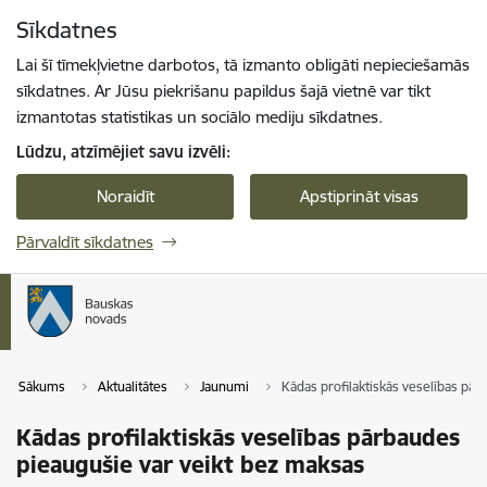
Pāriet uz lapas saturu
Sīkdatnes
Spied
lai meklētu
Enter
Lai šī tīmekļvietne darbotos, tā izmanto obligāti nepieciešamās
sīkdatnes. Ar Jūsu piekrišanu papildus šajā vietnē var tikt
izmantotas statistikas un sociālo mediju sīkdatnes.
Lūdzu, atzīmējiet savu izvēli:
Noraidīt
Apstiprināt visas
Pārvaldīt sīkdatnes
Sākums
Aktualitātes
Jaunumi
Kādas profilaktiskās veselības pā
Kādas profilaktiskās veselības pārbaudes
pieaugušie var veikt bez maksas