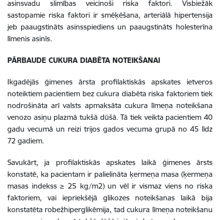
asinsvadu slimības veicinoši riska faktori. Visbiežāk
sastopamie riska faktori ir smēķēšana, arteriālā hipertensija
jeb paaugstināts asinsspiediens un paaugstināts holesterīna
līmenis asinīs.
PĀRBAUDE CUKURA DIABĒTA NOTEIKŠANAI
Ikgadējās ģimenes ārsta profilaktiskās apskates ietveros
noteiktiem pacientiem bez cukura diabēta riska faktoriem tiek
nodrošināta arī valsts apmaksāta cukura līmeņa noteikšana
venozo asiņu plazmā tukšā dūšā. Tā tiek veikta pacientiem 40
gadu vecumā un reizi trijos gados vecuma grupā no 45 līdz
72 gadiem.
Savukārt, ja profilaktiskās apskates laikā ģimenes ārsts
konstatē, ka pacientam ir palielināta ķermeņa masa (ķermeņa
masas indekss ≥ 25 kg/m2) un vēl ir vismaz viens no riska
faktoriem, vai iepriekšējā glikozes noteikšanas laikā bija
konstatēta robežhiperglikēmija, tad cukura līmeņa noteikšanu