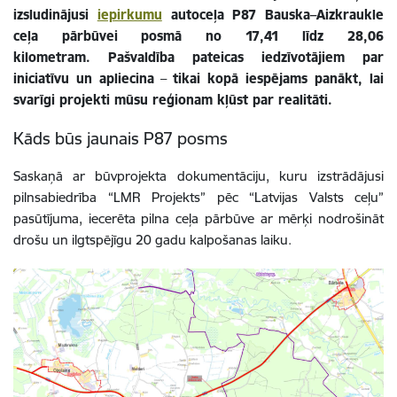
izsludinājusi
iepirkumu
autoceļa P87 Bauska–Aizkraukle
ceļa pārbūvei posmā no 17,41 līdz 28,06
kilometram. Pašvaldība pateicas iedzīvotājiem par
iniciatīvu un apliecina
–
tikai kopā iespējams panākt, lai
svarīgi projekti mūsu reģionam kļūst par realitāti.
Kāds būs jaunais P87 posms
Saskaņā ar būvprojekta dokumentāciju, kuru izstrādājusi
pilnsabiedrība “LMR Projekts” pēc “Latvijas Valsts ceļu”
pasūtījuma, iecerēta pilna ceļa pārbūve ar mērķi nodrošināt
drošu un ilgtspējīgu 20 gadu kalpošanas laiku.