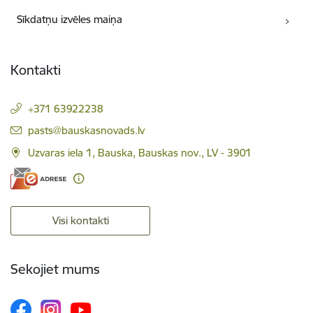
Sīkdatņu izvēles maiņa
Kontakti
+371 63922238
E-pasts:
pasts@bauskasnovads.lv
Uzvaras iela 1, Bauska, Bauskas nov., LV - 3901
Visi kontakti
Sekojiet mums