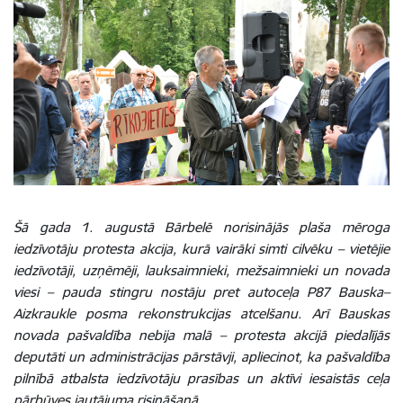
Šā gada 1. augustā Bārbelē norisinājās plaša mēroga
iedzīvotāju protesta akcija, kurā vairāki simti cilvēku – vietējie
iedzīvotāji, uzņēmēji, lauksaimnieki, mežsaimnieki un novada
viesi – pauda stingru nostāju pret autoceļa P87 Bauska–
Aizkraukle posma rekonstrukcijas atcelšanu. Arī Bauskas
novada pašvaldība nebija malā – protesta akcijā piedalījās
deputāti un administrācijas pārstāvji, apliecinot, ka pašvaldība
pilnībā atbalsta iedzīvotāju prasības un aktīvi iesaistās ceļa
pārbūves jautājuma risināšanā.