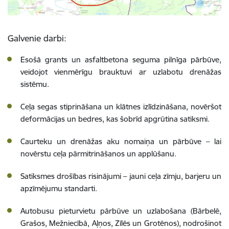
Galvenie darbi:
Esošā grants un asfaltbetona seguma pilnīga pārbūve,
veidojot vienmērīgu brauktuvi ar uzlabotu drenāžas
sistēmu.
Ceļa segas stiprināšana un klātnes izlīdzināšana, novēršot
deformācijas un bedres, kas šobrīd apgrūtina satiksmi.
Caurteku un drenāžas aku nomaiņa un pārbūve – lai
novērstu ceļa pārmitrināšanos un applūšanu.
Satiksmes drošības risinājumi – jauni ceļa zīmju, barjeru un
apzīmējumu standarti.
Autobusu pieturvietu pārbūve un uzlabošana (Bārbelē,
Grašos, Mežniecībā, Aļņos, Zīlēs un Grotēnos), nodrošinot