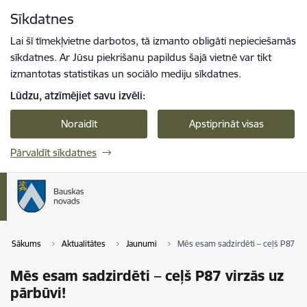
Pāriet uz lapas saturu
Sīkdatnes
Spied
lai meklētu
Enter
Lai šī tīmekļvietne darbotos, tā izmanto obligāti nepieciešamās
sīkdatnes. Ar Jūsu piekrišanu papildus šajā vietnē var tikt
izmantotas statistikas un sociālo mediju sīkdatnes.
Lūdzu, atzīmējiet savu izvēli:
Noraidīt
Apstiprināt visas
Pārvaldīt sīkdatnes
Sākums
Aktualitātes
Jaunumi
Mēs esam sadzirdēti – ceļš P87 vir
Mēs esam sadzirdēti – ceļš P87 virzās uz
pārbūvi!