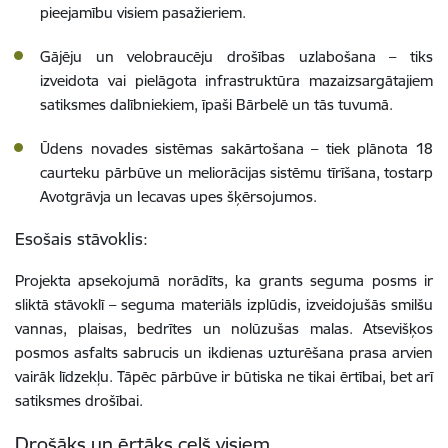
pieejamību visiem pasažieriem.
Gājēju un velobraucēju drošības uzlabošana – tiks
izveidota vai pielāgota infrastruktūra mazaizsargātajiem
satiksmes dalībniekiem, īpaši Bārbelē un tās tuvumā.
Ūdens novades sistēmas sakārtošana – tiek plānota 18
caurteku pārbūve un meliorācijas sistēmu tīrīšana, tostarp
Avotgrāvja un Iecavas upes šķērsojumos.
Esošais stāvoklis:
Projekta apsekojumā norādīts, ka grants seguma posms ir
sliktā stāvoklī – seguma materiāls izplūdis, izveidojušās smilšu
vannas, plaisas, bedrītes un nolūzušas malas. Atsevišķos
posmos asfalts sabrucis un ikdienas uzturēšana prasa arvien
vairāk līdzekļu. Tāpēc pārbūve ir būtiska ne tikai ērtībai, bet arī
satiksmes drošībai.
Drošāks un ērtāks ceļš visiem