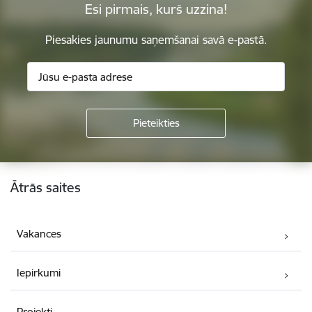
Esi pirmais, kurš uzzina!
Piesakies jaunumu saņemšanai savā e-pastā.
Kājene
Ātrās saites
Vakances
Iepirkumi
Projekti