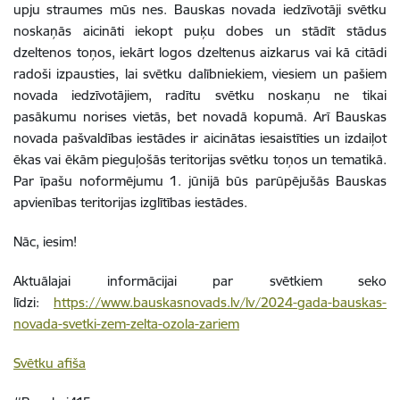
upju straumes mūs nes. Bauskas novada iedzīvotāji svētku
noskaņās aicināti iekopt puķu dobes un stādīt stādus
dzeltenos toņos, iekārt logos dzeltenus aizkarus vai kā citādi
radoši izpausties, lai svētku dalībniekiem, viesiem un pašiem
novada iedzīvotājiem, radītu svētku noskaņu ne tikai
pasākumu norises vietās, bet novadā kopumā. Arī Bauskas
novada pašvaldības iestādes ir aicinātas iesaistīties un izdaiļot
ēkas vai ēkām pieguļošās teritorijas svētku toņos un tematikā.
Par īpašu noformējumu 1. jūnijā būs parūpējušās Bauskas
apvienības teritorijas izglītības iestādes.
Nāc, iesim!
Aktuālajai informācijai par svētkiem seko
līdzi:
https://www.bauskasnovads.lv/lv/2024-gada-bauskas-
novada-svetki-zem-zelta-ozola-zariem
Svētku afiša