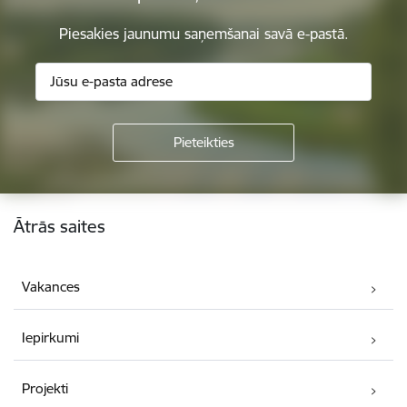
Piesakies jaunumu saņemšanai savā e-pastā.
Kājene
Ātrās saites
Vakances
Iepirkumi
Projekti