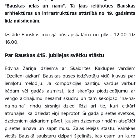
“Bauskas ielas un nami”. Tā ļaus ielūkoties Bauskas
arhitektūras un infrastruktūras attīstībā no 19. gadsimta
līdz mūsdienām.
Izstāde Bauskas muzejā būs apskatāma no plkst. 12.00 līdz
16.00.
Par Bauskas 415. jubilejas svētku stāstu
Edvīna Zariņa dziesma ar Skaidrītes Kaldupes vārdiem
“Dzelteni aizkari” Bauskas puses iedzīvotāju vidū kļuvusi par
iemīļotu melodiju. Ja kompozīcijas pantiņu vārdus varbūt
kādam vēl gadās aizmirst, tad skanīgo piedziedājumu ar
vērīgo aicinājumu nesamīt skudru un tam sekojošo “na-na-
na-na-na” rindu sirsnīgi dzied līdzi arī tie, kuri citkārt
atrunājas, ka dziedāt viņi neprotot. Šī gada pilsētas svētkos,
dzelteniem aizkariem plīvot, ļausim dziesmas rindām atspīdēt
pilsētas ainavā un sapīt mūsu Zaļās ielejas stāstu. Vairākās
vietās Bauskā saulstaru dzīpari šķetinās, kas esam un kurp