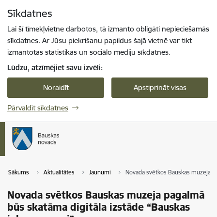
Pāriet uz lapas saturu
Sīkdatnes
Spied
lai meklētu
Enter
Lai šī tīmekļvietne darbotos, tā izmanto obligāti nepieciešamās
sīkdatnes. Ar Jūsu piekrišanu papildus šajā vietnē var tikt
izmantotas statistikas un sociālo mediju sīkdatnes.
Lūdzu, atzīmējiet savu izvēli:
Noraidīt
Apstiprināt visas
Pārvaldīt sīkdatnes
Sākums
Aktualitātes
Jaunumi
Novada svētkos Bauskas muzeja pag
Novada svētkos Bauskas muzeja pagalmā
būs skatāma digitāla izstāde “Bauskas