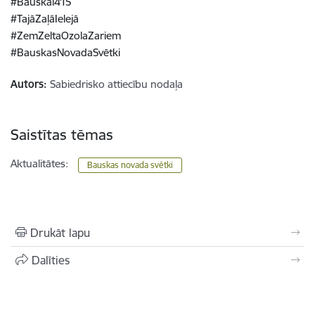
#Bauskai415
#TajāZaļāIelejā
#ZemZeltaOzolaZariem
#BauskasNovadaSvētki
Autors:
Sabiedrisko attiecību nodaļa
Saistītas tēmas
Aktualitātes:
Bauskas novada svētki
Drukāt lapu
Dalīties