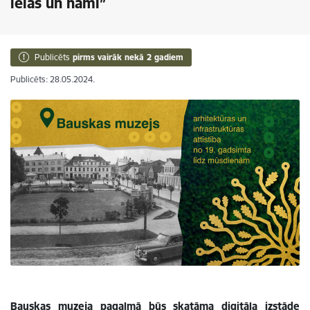
ielas un nami”
Publicēts
pirms vairāk nekā 2 gadiem
Publicēts: 28.05.2024.
Bauskas muzeja pagalmā būs skatāma digitāla izstāde