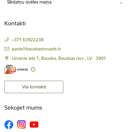
Sīkdatņu izvēles maiņa
Kontakti
+371 63922238
E-pasts:
pasts@bauskasnovads.lv
Uzvaras iela 1, Bauska, Bauskas nov., LV - 3901
Visi kontakti
Sekojiet mums