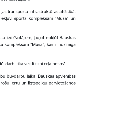
jas transporta infrastruktūras attīstībā.
piekļuvi sporta kompleksam “Mūsa” un
ta iedzīvotājiem, ļaujot nokļūt Bauskas
orta kompleksam “Mūsa”, kas ir nozīmīga
ļ darbi tika veikti tikai ceļa posmā.
tību būvdarbu laikā! Bauskas apvienības
drošu, ērtu un ilgtspējīgu pārvietošanos