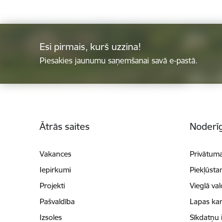
Esi pirmais, kurš uzzina!
Piesakies jaunumu saņemšanai savā e-pastā.
Kājene
Ātrās saites
Noderīg
Vakances
Privātuma
Iepirkumi
Piekļūsta
Projekti
Vieglā va
Pašvaldība
Lapas kar
Izsoles
Sīkdatņu 