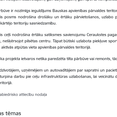
ārbūve ir nozīmīgs ieguldījums Bauskas apvienības pārvaldes teritori
ais posms nodrošina drošāku un ērtāku pārvietošanos, uzlabo 
pkārtējo teritoriju sasniedzamību.
is ceļš nodrošina ērtāku satiksmes savienojumu Ceraukstes pagas
, nešķērsojot pilsētas centru. Tāpat būtiski uzlabota piekļuve sp
aktīvās atpūtas vieta apvienības pārvaldes teritorijā.
ka projekta ietvaros netika paredzēta tilta pārbūve vai remonts, tādē
edzīvotājiem, uzņēmējiem un autovadītājiem par sapratni un pacie
turpina darbu pie ceļu infrastruktūras uzlabošanas, lai veicinātu 
ritorijā.
abiedrisko attiecību nodaļa
tas tēmas