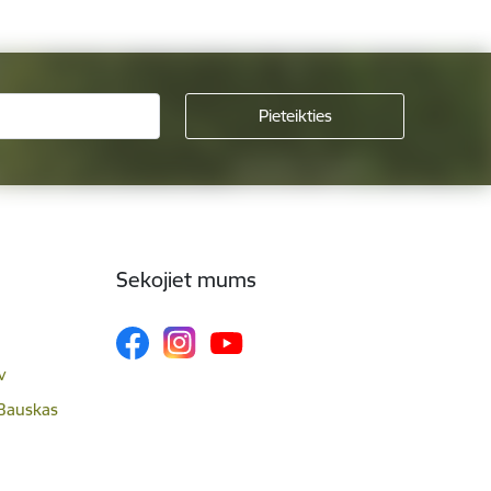
Sekojiet mums
v
 Bauskas