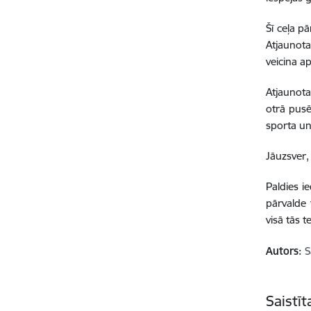
Šī ceļa p
Atjaunot
veicina a
Atjaunota
otrā pusē
sporta un 
Jāuzsver, 
Paldies i
pārvalde 
visā tās te
Autors:
S
Saistī