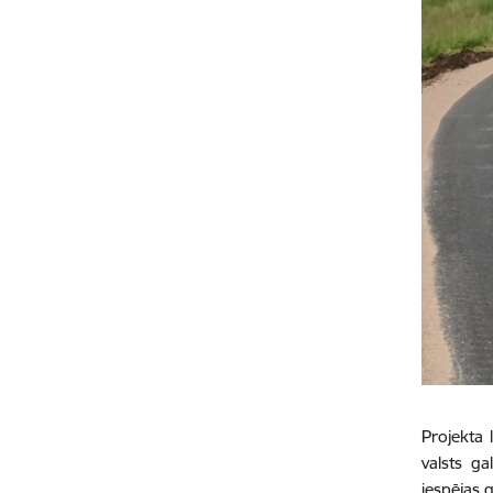
Projekta 
valsts ga
iespējas 