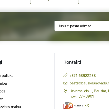
i
Kontakti
 politika
+371 63922238
E-pasts:
pasts@bauskasnovads.l
mība
Uzvaras iela 1, Bauska,
loda
nov., LV - 3901
te
izvēles maiņa