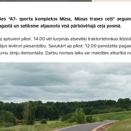
ies “A7- sporta komplekss Mūsa, Mūsas trases ceļš” segum
pagastā un satiksme atjaunota visā pārbūvētajā ceļa posmā.
dz aptuveni plkst. 14.00 vēl turpinās atsevišķi traktortehnikas līdzi
ājus ievērot piesardzību. Savukārt ap plkst. 12.00 paredzēta paga
umu zīmju demontāža. Darbu norises laiks var mainīties atkarībā no 