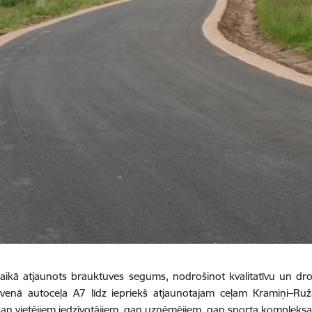
laikā atjaunots brauktuves segums, nodrošinot kvalitatīvu un d
lvenā autoceļa A7 līdz iepriekš atjaunotajam ceļam Kramiņi–Ruž
gan vietējiem iedzīvotājiem, gan uzņēmējiem, gan sporta kompleks