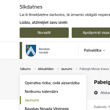
Pāriet uz lapas saturu
Sīkdatnes
Lai šī tīmekļvietne darbotos, tā izmanto obligāti nepiec
Lūdzu, atzīmējiet savu izvēli:
Noraidīt
Apstiprināt visas
Pašvaldība
Sākums
Aktualitātes
Jaunumi
Pabeigti Mūsas trases
Pabeig
Operatīva rīcība, civilā aizsardzība
Notikumu kalendārs
Atska
Jaunumi
Publicēts: 
Bauskas Novada Vēstnesis