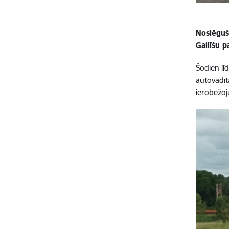
Noslēguš
Gailīšu 
Šodien lī
autovadīt
ierobežoj