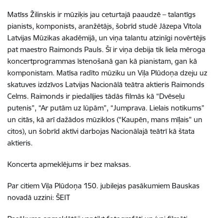
Matīss Žilinskis ir mūziķis jau ceturtajā paaudzē – talantīgs
pianists, komponists, aranžētājs, šobrīd studē Jāzepa Vītola
Latvijas Mūzikas akadēmijā, un viņa talantu atzinīgi novērtējis
pat maestro Raimonds Pauls. Šī ir viņa debija tik liela mēroga
koncertprogrammas īstenošanā gan kā pianistam, gan kā
komponistam. Matīsa radīto mūziku un Viļa Plūdoņa dzeju uz
skatuves izdzīvos Latvijas Nacionālā teātra aktieris Raimonds
Celms. Raimonds ir piedalījies tādās filmās kā “Dvēseļu
putenis”, “Ar putām uz lūpām”, “Jumprava. Lielais notikums”
un citās, kā arī dažādos mūziklos (“Kaupēn, mans mīļais” un
citos), un šobrīd aktīvi darbojas Nacionālajā teātrī kā štata
aktieris.
Koncerta apmeklējums ir bez maksas.
Par citiem Viļa Plūdoņa 150. jubilejas pasākumiem Bauskas
novadā uzzini: ŠEIT