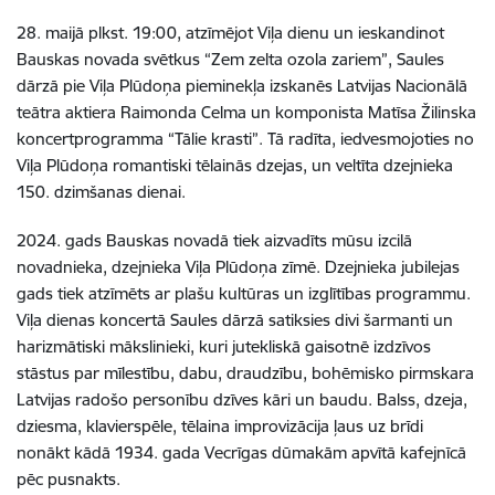
28. maijā plkst. 19:00, atzīmējot Viļa dienu un ieskandinot
Bauskas novada svētkus “Zem zelta ozola zariem”, Saules
dārzā pie Viļa Plūdoņa pieminekļa izskanēs Latvijas Nacionālā
teātra aktiera Raimonda Celma un komponista Matīsa Žilinska
koncertprogramma “Tālie krasti”. Tā radīta, iedvesmojoties no
Viļa Plūdoņa romantiski tēlainās dzejas, un veltīta dzejnieka
150. dzimšanas dienai.
2024. gads Bauskas novadā tiek aizvadīts mūsu izcilā
novadnieka, dzejnieka Viļa Plūdoņa zīmē. Dzejnieka jubilejas
gads tiek atzīmēts ar plašu kultūras un izglītības programmu.
Viļa dienas koncertā Saules dārzā satiksies divi šarmanti un
harizmātiski mākslinieki, kuri jutekliskā gaisotnē izdzīvos
stāstus par mīlestību, dabu, draudzību, bohēmisko pirmskara
Latvijas radošo personību dzīves kāri un baudu. Balss, dzeja,
dziesma, klavierspēle, tēlaina improvizācija ļaus uz brīdi
nonākt kādā 1934. gada Vecrīgas dūmakām apvītā kafejnīcā
pēc pusnakts.