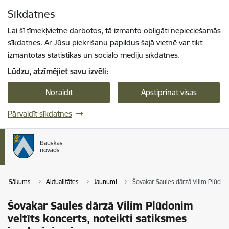
Pāriet uz lapas saturu
Sīkdatnes
Spied
lai meklētu
Enter
Lai šī tīmekļvietne darbotos, tā izmanto obligāti nepieciešamās
sīkdatnes. Ar Jūsu piekrišanu papildus šajā vietnē var tikt
izmantotas statistikas un sociālo mediju sīkdatnes.
Lūdzu, atzīmējiet savu izvēli:
Noraidīt
Apstiprināt visas
Pārvaldīt sīkdatnes
Sākums
Aktualitātes
Jaunumi
Šovakar Saules dārzā Vilim Plūdoni
Šovakar Saules dārzā Vilim Plūdonim
veltīts koncerts, noteikti satiksmes