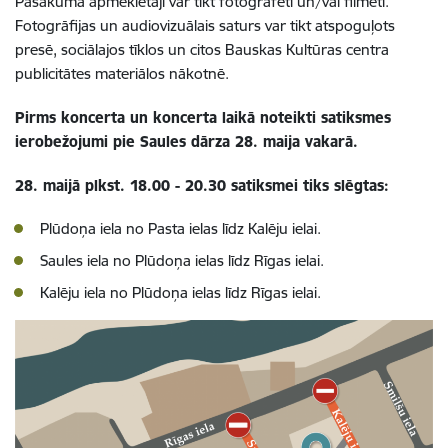
Pasākuma apmeklētāji var tikt fotografēti un/vai filmēti.
Fotogrāfijas un audiovizuālais saturs var tikt atspoguļots
presē, sociālajos tīklos un citos Bauskas Kultūras centra
publicitātes materiālos nākotnē.
Pirms koncerta un koncerta laikā noteikti satiksmes
ierobežojumi pie Saules dārza 28. maija vakarā.
28. maijā plkst. 18.00 - 20.30 satiksmei tiks slēgtas:
Plūdoņa iela no Pasta ielas līdz Kalēju ielai.
Saules iela no Plūdoņa ielas līdz Rīgas ielai.
Kalēju iela no Plūdoņa ielas līdz Rīgas ielai.