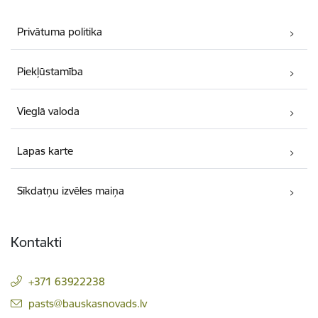
Privātuma politika
Piekļūstamība
Vieglā valoda
Lapas karte
Sīkdatņu izvēles maiņa
Kontakti
+371 63922238
E-pasts:
pasts@bauskasnovads.lv