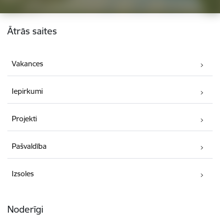
Kājene
Ātrās saites
Vakances
Iepirkumi
Projekti
Pašvaldība
Izsoles
Noderīgi