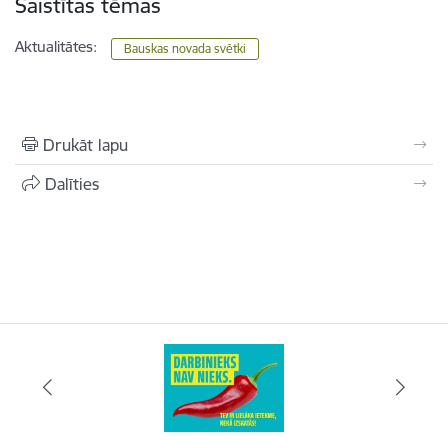
Saistītas tēmas
Aktualitātes:
Bauskas novada svētki
Drukāt lapu
Dalīties