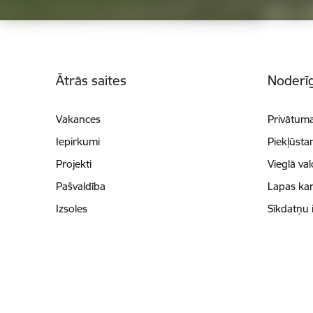
Kājene
Ātrās saites
Noderīg
Vakances
Privātuma
Iepirkumi
Piekļūsta
Projekti
Vieglā va
Pašvaldība
Lapas kar
Izsoles
Sīkdatņu 