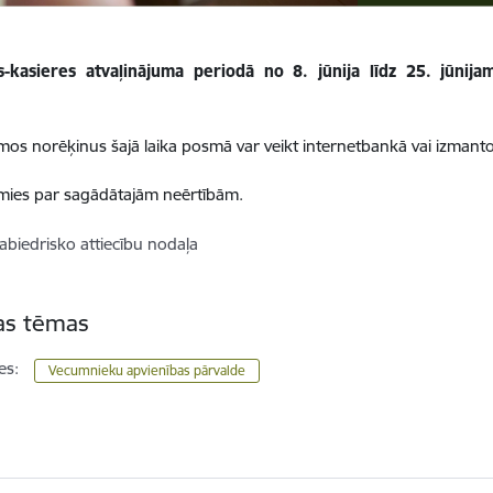
s-kasieres atvaļinājuma periodā no 8. jūnija līdz 25. jūnij
mos norēķinus šajā laika posmā var veikt internetbankā vai izman
mies par sagādātajām neērtībām.
abiedrisko attiecību nodaļa
tas tēmas
es:
Vecumnieku apvienības pārvalde