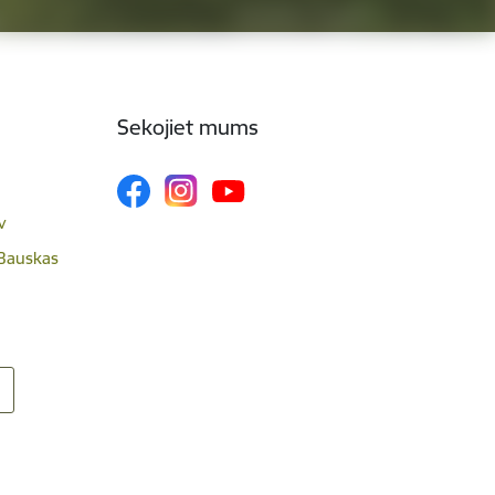
Sekojiet mums
v
 Bauskas