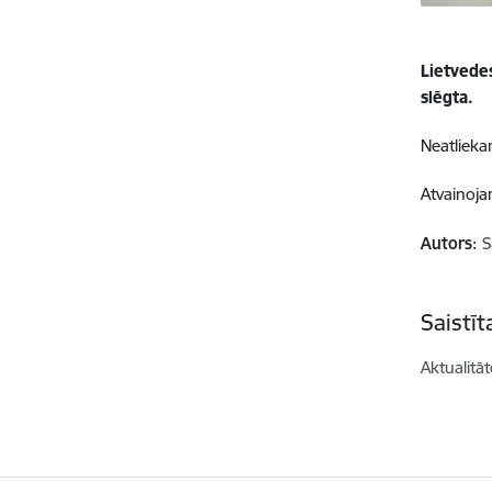
Lietvede
slēgta.
Neatlieka
Atvainoja
Autors:
S
Saistī
Aktualitāt