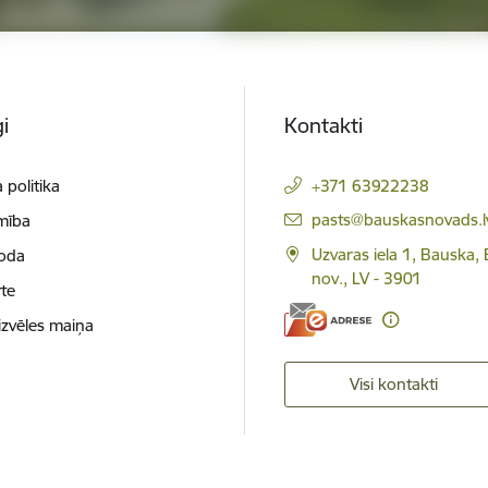
i
Kontakti
 politika
+371 63922238
E-pasts:
pasts@bauskasnovads.l
mība
Uzvaras iela 1, Bauska,
loda
nov., LV - 3901
te
izvēles maiņa
Visi kontakti