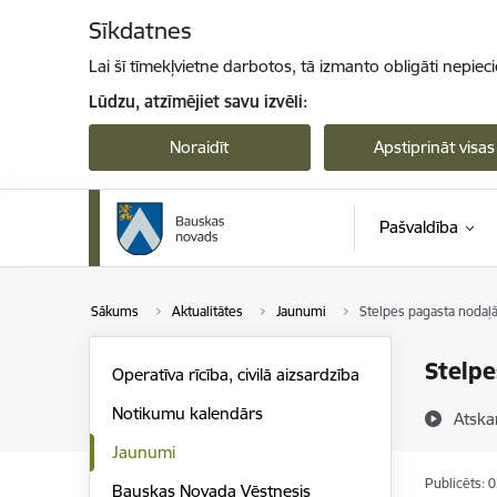
Pāriet uz lapas saturu
Sīkdatnes
Lai šī tīmekļvietne darbotos, tā izmanto obligāti nepiec
Lūdzu, atzīmējiet savu izvēli:
Noraidīt
Apstiprināt visas
Pašvaldība
Sākums
Aktualitātes
Jaunumi
Stelpes pagasta nodaļā
Stelpe
Operatīva rīcība, civilā aizsardzība
Notikumu kalendārs
Atska
Jaunumi
Publicēts: 
Bauskas Novada Vēstnesis