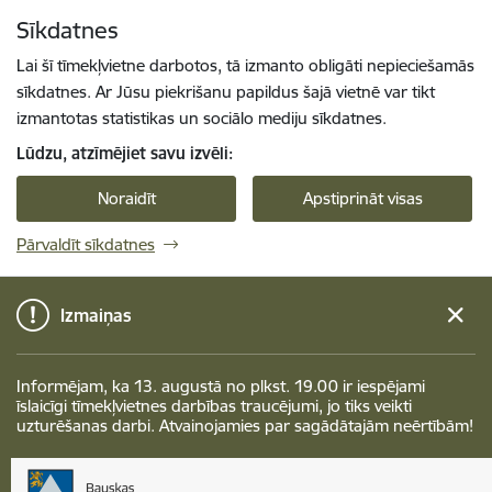
Pāriet uz lapas saturu
Sīkdatnes
Spied
lai meklētu
Enter
Lai šī tīmekļvietne darbotos, tā izmanto obligāti nepieciešamās
sīkdatnes. Ar Jūsu piekrišanu papildus šajā vietnē var tikt
izmantotas statistikas un sociālo mediju sīkdatnes.
Lūdzu, atzīmējiet savu izvēli:
Noraidīt
Apstiprināt visas
Pārvaldīt sīkdatnes
Izmaiņas
Informējam, ka 13. augustā no plkst. 19.00 ir iespējami
īslaicīgi tīmekļvietnes darbības traucējumi, jo tiks veikti
uzturēšanas darbi. Atvainojamies par sagādātajām neērtībām!