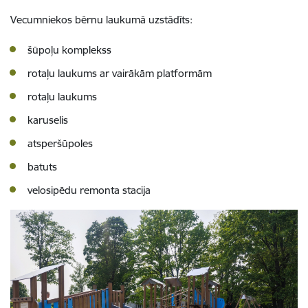
Vecumniekos bērnu laukumā uzstādīts:
šūpoļu komplekss
rotaļu laukums ar vairākām platformām
rotaļu laukums
karuselis
atsperšūpoles
batuts
velosipēdu remonta stacija