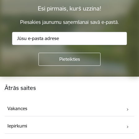
Esi pirmais, kurš uzzina!
Piesakies jaunumu saņemšanai savā e-pastā.
Kājene
Ātrās saites
Vakances
Iepirkumi