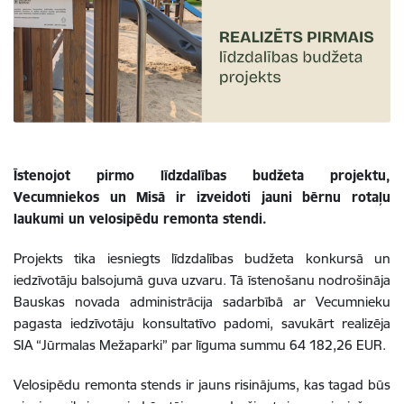
Īstenojot pirmo līdzdalības budžeta projektu,
Vecumniekos un Misā ir izveidoti jauni bērnu rotaļu
laukumi un velosipēdu remonta stendi.
Projekts tika iesniegts līdzdalības budžeta konkursā un
iedzīvotāju balsojumā guva uzvaru. Tā īstenošanu nodrošināja
Bauskas novada administrācija sadarbībā ar Vecumnieku
pagasta iedzīvotāju konsultatīvo padomi, savukārt realizēja
SIA “Jūrmalas Mežaparki” par līguma summu 64 182,26 EUR.
Velosipēdu remonta stends ir jauns risinājums, kas tagad būs