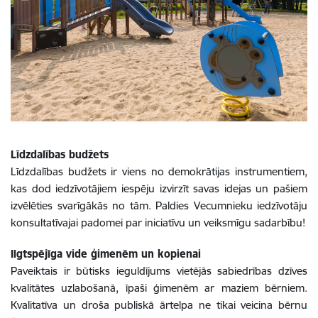
Līdzdalības budžets
Līdzdalības budžets ir viens no demokrātijas instrumentiem,
kas dod iedzīvotājiem iespēju izvirzīt savas idejas un pašiem
izvēlēties svarīgākās no tām. Paldies Vecumnieku iedzīvotāju
konsultatīvajai padomei par iniciatīvu un veiksmīgu sadarbību!
Ilgtspējīga vide ģimenēm un kopienai
Paveiktais ir būtisks ieguldījums vietējās sabiedrības dzīves
kvalitātes uzlabošanā, īpaši ģimenēm ar maziem bērniem.
Kvalitatīva un droša publiskā ārtelpa ne tikai veicina bērnu