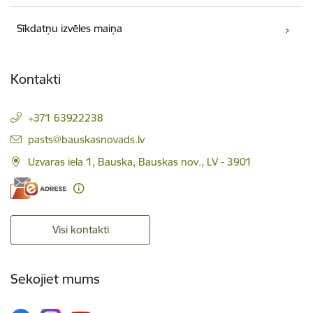
Sīkdatņu izvēles maiņa
Kontakti
+371 63922238
E-pasts:
pasts@bauskasnovads.lv
Uzvaras iela 1, Bauska, Bauskas nov., LV - 3901
Visi kontakti
Sekojiet mums