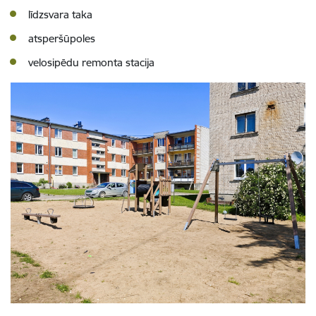
līdzsvara taka
atsperšūpoles
velosipēdu remonta stacija