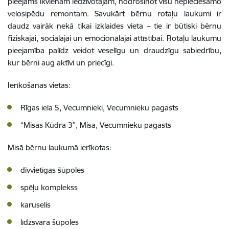
pieejams ikvienam iedzīvotājam, nodrošinot visu nepieciešamo
velosipēdu remontam. Savukārt bērnu rotaļu laukumi ir
daudz vairāk nekā tikai izklaides vieta – tie ir būtiski bērnu
fiziskajai, sociālajai un emocionālajai attīstībai. Rotaļu laukumu
pieejamība palīdz veidot veselīgu un draudzīgu sabiedrību,
kur bērni aug aktīvi un priecīgi.
Ierīkošanas vietas:
Rīgas iela 5, Vecumnieki, Vecumnieku pagasts
“Misas Kūdra 3”, Misa, Vecumnieku pagasts
Misā bērnu laukumā ierīkotas:
divvietīgas šūpoles
spēļu komplekss
karuselis
līdzsvara šūpoles