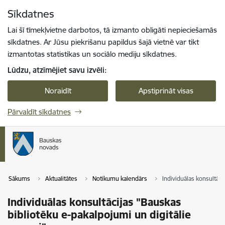
Pāriet uz lapas saturu
Sīkdatnes
Spied
lai meklētu
Enter
Lai šī tīmekļvietne darbotos, tā izmanto obligāti nepieciešamās
sīkdatnes. Ar Jūsu piekrišanu papildus šajā vietnē var tikt
izmantotas statistikas un sociālo mediju sīkdatnes.
Lūdzu, atzīmējiet savu izvēli:
Noraidīt
Apstiprināt visas
Pārvaldīt sīkdatnes
Sākums
Aktualitātes
Notikumu kalendārs
Individuālas konsultāci
Individuālas konsultācijas "Bauskas
bibliotēku e-pakalpojumi un digitālie