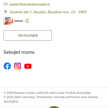
E-pasts:
pasts@bauskasnovads.lv
Uzvaras iela 1, Bauska, Bauskas nov., LV - 3901
Visi kontakti
Sekojiet mums
© 2026 Bauskas novads, publicētā satura visas tiesības aizsargātas.
© 2020 Valsts kanceleja, Tīmekļvietņu vienotās platformas visas tiesības
aizsargātas.