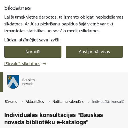
Pāriet uz lapas saturu
Sīkdatnes
Spied
lai meklētu
Enter
Lai šī tīmekļvietne darbotos, tā izmanto obligāti nepieciešamās
sīkdatnes. Ar Jūsu piekrišanu papildus šajā vietnē var tikt
izmantotas statistikas un sociālo mediju sīkdatnes.
Lūdzu, atzīmējiet savu izvēli:
Noraidīt
Apstiprināt visas
Pārvaldīt sīkdatnes
Sākums
Aktualitātes
Notikumu kalendārs
Individuālās konsultāci
Individuālās konsultācijas "Bauskas
novada bibliotēku e-katalogs"