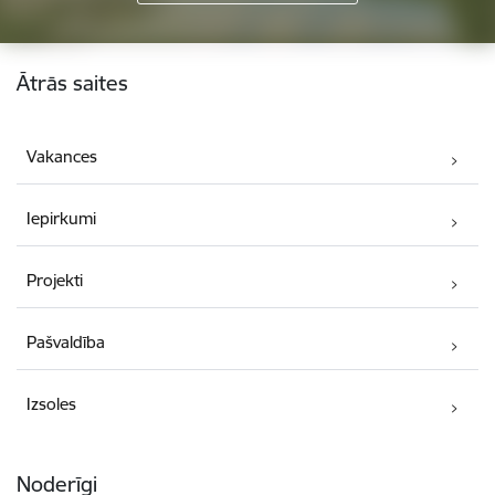
Kājene
Ātrās saites
Vakances
Iepirkumi
Projekti
Pašvaldība
Izsoles
Noderīgi