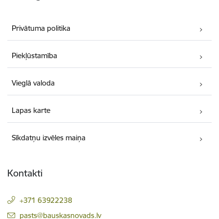
Privātuma politika
Piekļūstamība
Vieglā valoda
Lapas karte
Sīkdatņu izvēles maiņa
Kontakti
+371 63922238
E-pasts:
pasts@bauskasnovads.lv