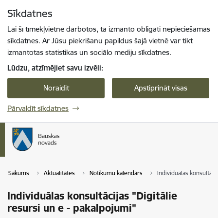
Pāriet uz lapas saturu
Sīkdatnes
Spied
lai meklētu
Enter
Lai šī tīmekļvietne darbotos, tā izmanto obligāti nepieciešamās
sīkdatnes. Ar Jūsu piekrišanu papildus šajā vietnē var tikt
izmantotas statistikas un sociālo mediju sīkdatnes.
Lūdzu, atzīmējiet savu izvēli:
Noraidīt
Apstiprināt visas
Pārvaldīt sīkdatnes
Sākums
Aktualitātes
Notikumu kalendārs
Individuālas konsultāci
Individuālas konsultācijas "Digitālie
resursi un e - pakalpojumi"