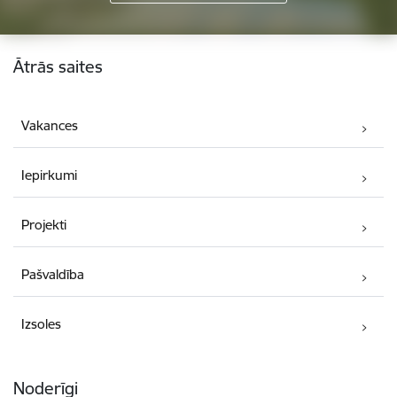
Kājene
Ātrās saites
Vakances
Iepirkumi
Projekti
Pašvaldība
Izsoles
Noderīgi