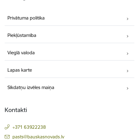
Privātuma politika
Piekļūstamība
Vieglā valoda
Lapas karte
Sīkdatņu izvēles maiņa
Kontakti
+371 63922238
E-pasts:
pasts@bauskasnovads.lv