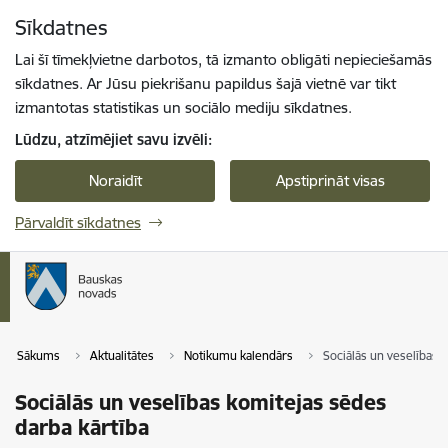
Pāriet uz lapas saturu
Sīkdatnes
Spied
lai meklētu
Enter
Lai šī tīmekļvietne darbotos, tā izmanto obligāti nepieciešamās
sīkdatnes. Ar Jūsu piekrišanu papildus šajā vietnē var tikt
izmantotas statistikas un sociālo mediju sīkdatnes.
Lūdzu, atzīmējiet savu izvēli:
Noraidīt
Apstiprināt visas
Pārvaldīt sīkdatnes
Sākums
Aktualitātes
Notikumu kalendārs
Sociālās un veselības 
Sociālās un veselības komitejas sēdes
darba kārtība