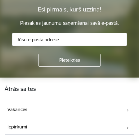
Esi pirmais, kurš uzzina!
Piesakies jaunumu saņemšanai savā e-pastā.
Kājene
Ātrās saites
Vakances
Iepirkumi