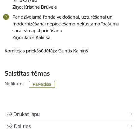
Nr. 3-31/90
Ziņo: Kristīne Brūvele
Par dzīvojamā fonda veidošanai, uzturēšanai un
modernizēšanai nepieciešamo nekustamo īpašumu
saraksta apstiprināšanu
Ziņo: Jānis Kalinka
Komitejas priekšsēdētājs: Guntis Kalniņš
Saistītas tēmas
Notikumi:
Pašvaldība
Drukāt lapu
Dalīties