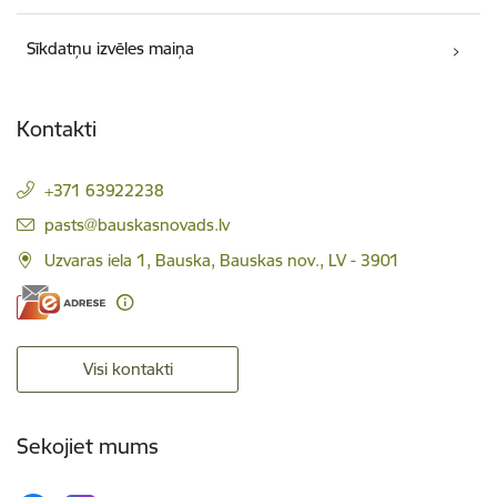
Sīkdatņu izvēles maiņa
Kontakti
+371 63922238
E-pasts:
pasts@bauskasnovads.lv
Uzvaras iela 1, Bauska, Bauskas nov., LV - 3901
Visi kontakti
Sekojiet mums