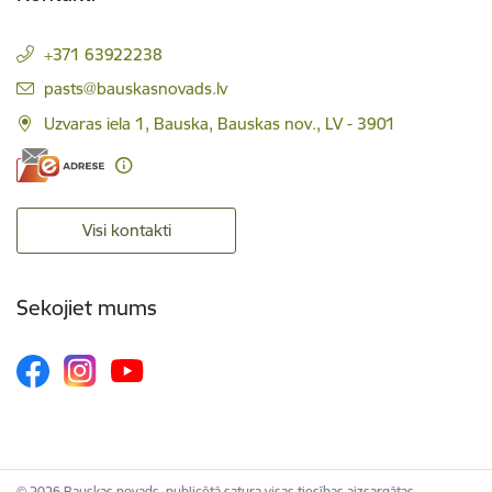
+371 63922238
E-pasts:
pasts@bauskasnovads.lv
Uzvaras iela 1, Bauska, Bauskas nov., LV - 3901
Visi kontakti
Sekojiet mums
© 2026 Bauskas novads, publicētā satura visas tiesības aizsargātas.