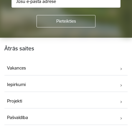
Kājene
Ātrās saites
Vakances
Iepirkumi
Projekti
Pašvaldība