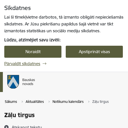
Pāriet uz lapas saturu
Sīkdatnes
Spied
lai meklētu
Enter
Lai šī tīmekļvietne darbotos, tā izmanto obligāti nepieciešamās
sīkdatnes. Ar Jūsu piekrišanu papildus šajā vietnē var tikt
izmantotas statistikas un sociālo mediju sīkdatnes.
Lūdzu, atzīmējiet savu izvēli:
Noraidīt
Apstiprināt visas
Pārvaldīt sīkdatnes
Sākums
Aktualitātes
Notikumu kalendārs
Zāļu tirgus
Zāļu tirgus
Atskaņot tekstu