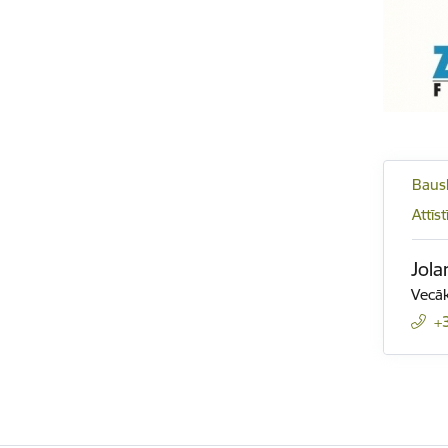
Bausk
Attīs
Jola
Vecāk
+