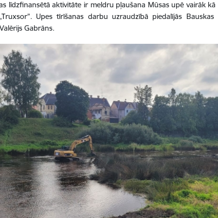
as līdzfinansētā aktivitāte ir meldru pļaušana Mūsas upē vairāk kā
 „Truxsor”. Upes tīrīšanas darbu uzraudzībā piedalījās Bauska
 Valērijs Gabrāns.