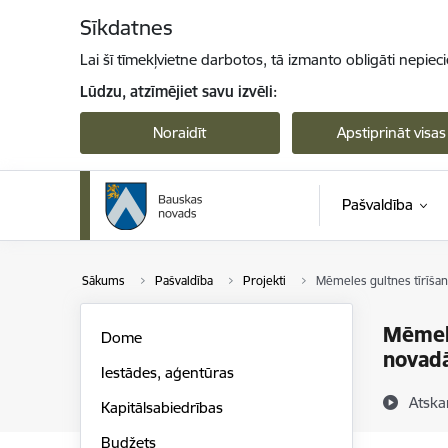
Pāriet uz lapas saturu
Sīkdatnes
Lai šī tīmekļvietne darbotos, tā izmanto obligāti nepiec
Lūdzu, atzīmējiet savu izvēli:
Noraidīt
Apstiprināt visas
Pašvaldība
Sākums
Pašvaldība
Projekti
Mēmeles gultnes tīrīšan
Mēmele
Dome
novad
Iestādes, aģentūras
Atska
Kapitālsabiedrības
Budžets