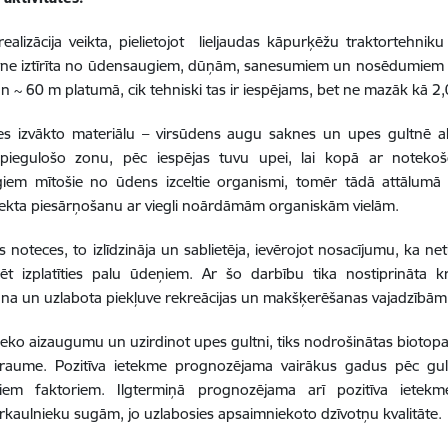
realizācija veikta, pielietojot lieljaudas kāpurķēžu traktortehnik
tne iztīrīta no ūdensaugiem, dūņām, sanesumiem un nosēdumiem 
 ~ 60 m platumā, cik tehniski tas ir iespējams, bet ne mazāk kā 2,0
es izvākto materiālu – virsūdens augu saknes un upes gultnē a
piegulošo zonu, pēc iespējas tuvu upei, lai kopā ar notekoš
iem mītošie no ūdens izceltie organismi, tomēr tādā attālumā 
ekta piesārņošanu ar viegli noārdāmām organiskām vielām.
 noteces, to izlīdzināja un sablietēja, ievērojot nosacījumu, ka ne
ēt izplatīties palu ūdeņiem. Ar šo darbību tika nostiprināta kr
na un uzlabota piekļuve rekreācijas un makšķerēšanas vajadzībām
lieko aizaugumu un uzirdinot upes gultni, tiks nodrošinātas bioto
traume. Pozitīva ietekme prognozējama vairākus gadus pēc gult
ajiem faktoriem. Ilgtermiņā prognozējama arī pozitīva ietek
aulnieku sugām, jo uzlabosies apsaimniekoto dzīvotņu kvalitāte.