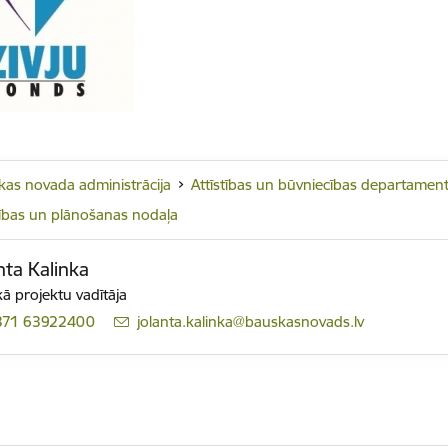
as novada administrācija
Attīstības un būvniecības departamen
tības un plānošanas nodaļa
nta Kalinka
ā projektu vadītāja
371 63922400
E-pasts:
jolanta.kalinka@bauskasnovads.lv