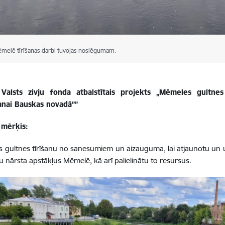
ēmelē tīrīšanas darbi tuvojas noslēgumam.
s
Valsts zivju fonda atbalstītais projekts „Mēmeles gultnes
anai Bauskas novadā””
 mērķis:
s gultnes tīrīšanu no sanesumiem un aizauguma, lai atjaunotu un u
 nārsta apstākļus Mēmelē, kā arī palielinātu to resursus.