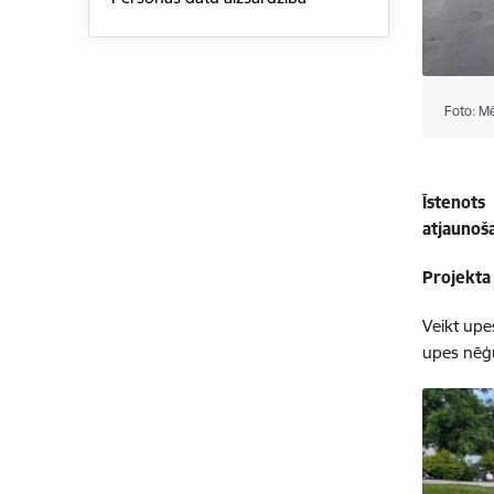
Foto: M
Īstenot
atjaunoš
Projekta
Veikt upe
upes nēģu