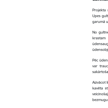
Projekta 
Upes gul
garumā un
No gultn
krastam 
ūdensaug
ūdensobj
Pēc ūdens
var trauc
sakārtoša
Aizvācot 
kavēta s
veicinoš
bezmugurk