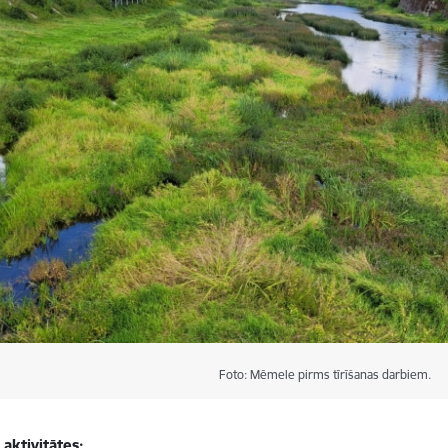
Foto: Mēmele pirms tīrīšanas darbiem.
 aktivitātes: