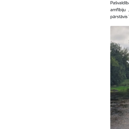
Pašvaldīb
amfībiju
pārstāvis