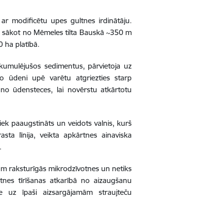
u ar modificētu upes gultnes irdinātāju.
sākot no Mēmeles tilta Bauskā ~350 m
 ha platībā.
kumulējušos sedimentus, pārvietoja uz
o ūdeni upē varētu atgriezties starp
no ūdensteces, lai novērstu atkārtotu
tiek paaugstināts un veidots valnis, kurš
asta līnija, veikta apkārtnes ainaviska
.
pam raksturīgās mikrodzīvotnes un netiks
nes tīrīšanas atkarībā no aizaugšanu
me uz īpaši aizsargājamām straujteču