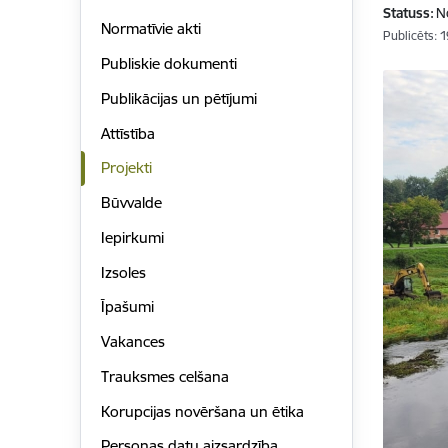
Statuss:
N
Normatīvie akti
Publicēts: 
Publiskie dokumenti
Publikācijas un pētījumi
Attīstība
Projekti
Būvvalde
Iepirkumi
Izsoles
Īpašumi
Vakances
Trauksmes celšana
Korupcijas novēršana un ētika
Personas datu aizsardzība