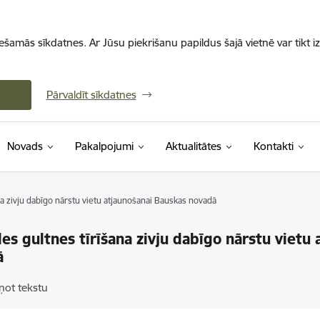
iešamās sīkdatnes. Ar Jūsu piekrišanu papildus šajā vietnē var tikt i
Pārvaldīt sīkdatnes
Novads
Pakalpojumi
Aktualitātes
Kontakti
a zivju dabīgo nārstu vietu atjaunošanai Bauskas novadā
s gultnes tīrīšana zivju dabīgo nārstu vietu
ā
ņot tekstu